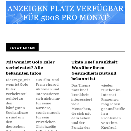
JETZT LESEN
Mit wem ist Golo Euler
Tinta Knef Krankheit:
verheiratet? Alle
Was über ihren
bekannten Infos
Gesundheitszustand
bekannt ist
Die Frage „mit
aus Film- und
wem ist Golo
Fernsehprod
Das Thema
wieder
Euler
uktionen und
tinta knef
tauchen im
verheiratet“
interessieren
krankheit
Internet
gehört zu
sich nicht nur
interessiert
Fragen zu
den
für seine
viele
möglichen
häufigsten
Karriere,
Menschen,
gesundheitlic
Suchanfrage
sondern auch
die sich mit
hen
n rund um
für sein
dem Leben
Problemen
den
Privatleben.
und der
von Tinta
deutschen
Gleichzeitig
Familie der
Knef auf.
Schauspieler.
hält sich Golo