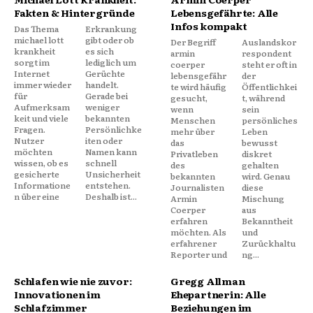
Fakten & Hintergründe
Lebensgefährte: Alle
Infos kompakt
Das Thema
Erkrankung
michael lott
gibt oder ob
Der Begriff
Auslandskor
krankheit
es sich
armin
respondent
sorgt im
lediglich um
coerper
steht er oft in
Internet
Gerüchte
lebensgefähr
der
immer wieder
handelt.
te wird häufig
Öffentlichkei
für
Gerade bei
gesucht,
t, während
Aufmerksam
weniger
wenn
sein
keit und viele
bekannten
Menschen
persönliches
Fragen.
Persönlichke
mehr über
Leben
Nutzer
iten oder
das
bewusst
möchten
Namen kann
Privatleben
diskret
wissen, ob es
schnell
des
gehalten
gesicherte
Unsicherheit
bekannten
wird. Genau
Informatione
entstehen.
Journalisten
diese
n über eine
Deshalb ist...
Armin
Mischung
Coerper
aus
erfahren
Bekanntheit
möchten. Als
und
erfahrener
Zurückhaltu
Reporter und
ng...
Schlafen wie nie zuvor:
Gregg Allman
Innovationen im
Ehepartnerin: Alle
Schlafzimmer
Beziehungen im