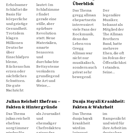
Überblick
Erholsamer
lautet: Im
Schlaf ist die
Schlafzimme
Das Thema
Der
Basis für
r findet
gregg allman
legendäre
körperliche
gerade eine
ehepartnerin
Musiker,
und geistige
stille, aber
interessiert
bekannt als
Gesundheit.
spürbare
viele Fans der
Mitglied der
Trotzdem
Revolution
Rockmusik,
The Allman
klagen
statt. Neue
denn das
Brothers
Millionen
Materialien,
Leben von
Band, hatte
Deutsche
smarte
Gregg
mehrere
über
Sensoren
Allman war
Ehen, die oft
Einschlafpro
und
nicht nur
im Fokus der
bleme,
durchdachte
musikalisch,
Öffentlichkei
Rückenschm
Bettsysteme
sondern auch
t standen.
erzen oder
verändern
privat sehr
Seine...
nächtliches
grundlegend
bewegend.
Schwitzen.
die Art und
Die gute
Weise,...
Nachricht
Julian Reichelt Ehefrau –
Dunja Hayali Krankheit:
Fakten & Hintergründe
Fakten & Wahrheit
Das Thema
als Journalist
Das Thema
im
julian reichelt
und
dunja hayali
Rampenlicht
ehefrau
ehemaliger
krankheit
und wird für
sorgt immer
Chefredakteu
wird im
ihre Arbeit im
wieder für
r einer der
Internet
deutschen