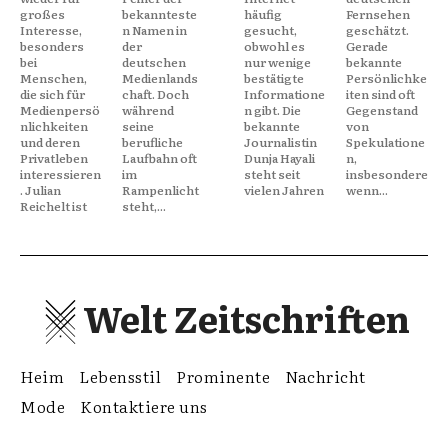
großes
bekannteste
häufig
Fernsehen
Interesse,
n Namen in
gesucht,
geschätzt.
besonders
der
obwohl es
Gerade
bei
deutschen
nur wenige
bekannte
Menschen,
Medienlands
bestätigte
Persönlichke
die sich für
chaft. Doch
Informatione
iten sind oft
Medienpersö
während
n gibt. Die
Gegenstand
nlichkeiten
seine
bekannte
von
und deren
berufliche
Journalistin
Spekulatione
Privatleben
Laufbahn oft
Dunja Hayali
n,
interessieren
im
steht seit
insbesondere
. Julian
Rampenlicht
vielen Jahren
wenn...
Reichelt ist
steht,...
Welt Zeitschriften
Heim
Lebensstil
Prominente
Nachricht
Mode
Kontaktiere uns