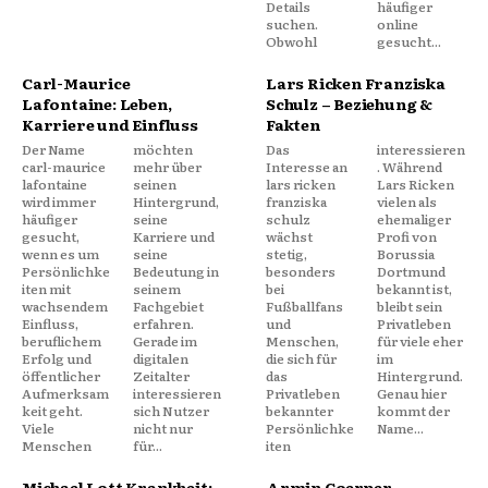
Details
häufiger
suchen.
online
Obwohl
gesucht...
Carl-Maurice
Lars Ricken Franziska
Lafontaine: Leben,
Schulz – Beziehung &
Karriere und Einfluss
Fakten
Der Name
möchten
Das
interessieren
carl-maurice
mehr über
Interesse an
. Während
lafontaine
seinen
lars ricken
Lars Ricken
wird immer
Hintergrund,
franziska
vielen als
häufiger
seine
schulz
ehemaliger
gesucht,
Karriere und
wächst
Profi von
wenn es um
seine
stetig,
Borussia
Persönlichke
Bedeutung in
besonders
Dortmund
iten mit
seinem
bei
bekannt ist,
wachsendem
Fachgebiet
Fußballfans
bleibt sein
Einfluss,
erfahren.
und
Privatleben
beruflichem
Gerade im
Menschen,
für viele eher
Erfolg und
digitalen
die sich für
im
öffentlicher
Zeitalter
das
Hintergrund.
Aufmerksam
interessieren
Privatleben
Genau hier
keit geht.
sich Nutzer
bekannter
kommt der
Viele
nicht nur
Persönlichke
Name...
Menschen
für...
iten
Michael Lott Krankheit:
Armin Coerper