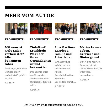
MEHR VOM AUTOR
PROMINENTE
PROMINENTE
PROMINENTE
PROMINENTE
Mit wem ist
Tinta Knef
Sira Martínez:
Marisa Lewe –
Golo Euler
Krankheit:
Karriere,
Leben,
verheiratet?
Was über
Familie und
Karriere und
Alle
ihren
Privatleben
Hintergrund
bekannten
Gesundheitsz
Sira Martínez
Der Name Marisa
Infos
ustand
gehört zu den
Lewe sorgt bei
bekannt ist
Die Frage „mit wem
bekanntesten
vielen Menschen für
ist Golo Euler
Das Thema tinta
jungen
Interesse,
verheiratet“ gehört
knef krankheit
Persönlichkeiten
besonders...
zu den...
interessiert viele
Spaniens.
ADMIN
Menschen, die sich
Besonders durch...
ADMIN
mit...
ADMIN
ADMIN
- EIN WORT VON UNSEREN SPONSOREN -