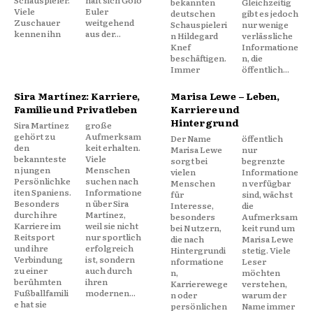
bekannten
Gleichzeitig
Viele
Euler
deutschen
gibt es jedoch
Zuschauer
weitgehend
Schauspieleri
nur wenige
kennen ihn
aus der...
n Hildegard
verlässliche
Knef
Informatione
beschäftigen.
n, die
Immer
öffentlich...
Sira Martínez: Karriere,
Marisa Lewe – Leben,
Familie und Privatleben
Karriere und
Hintergrund
Sira Martínez
große
gehört zu
Aufmerksam
Der Name
öffentlich
den
keit erhalten.
Marisa Lewe
nur
bekannteste
Viele
sorgt bei
begrenzte
n jungen
Menschen
vielen
Informatione
Persönlichke
suchen nach
Menschen
n verfügbar
iten Spaniens.
Informatione
für
sind, wächst
Besonders
n über Sira
Interesse,
die
durch ihre
Martínez,
besonders
Aufmerksam
Karriere im
weil sie nicht
bei Nutzern,
keit rund um
Reitsport
nur sportlich
die nach
Marisa Lewe
und ihre
erfolgreich
Hintergrundi
stetig. Viele
Verbindung
ist, sondern
nformatione
Leser
zu einer
auch durch
n,
möchten
berühmten
ihren
Karrierewege
verstehen,
Fußballfamili
modernen...
n oder
warum der
e hat sie
persönlichen
Name immer