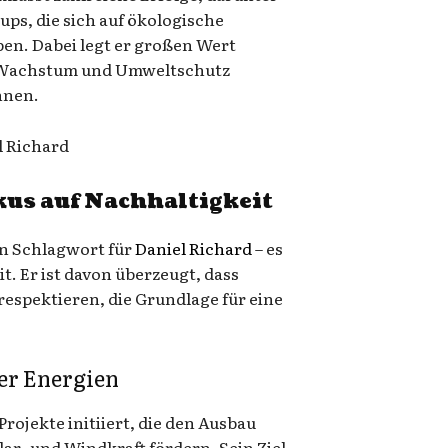
ps, die sich auf ökologische
ben. Dabei legt er großen Wert
s Wachstum und Umweltschutz
nnen.
kus auf Nachhaltigkeit
in Schlagwort für
Daniel Richard
– es
t. Er ist davon überzeugt, dass
respektieren, die Grundlage für eine
er Energien
Projekte initiiert, die den Ausbau
ar- und Windkraft fördern. Sein Ziel