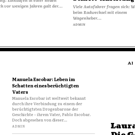
 Noch vor wenigen Jahren galt der...
Viele Autofahrer fragen sich: Wa
beim Radwechsel mit einem
Wagenheber...
ADMIN
AI
Manuela Escobar: Leben im
Schatten eines berüchtigten
Vaters
Manuela Escobar ist weltweit bekannt
durch ihre Verbindung zu einem der
berüchtigtsten Drogenbarone der
Geschichte – ihrem Vater, Pablo Escobar.
Doch abgesehen von dieser...
Laura
ADMIN