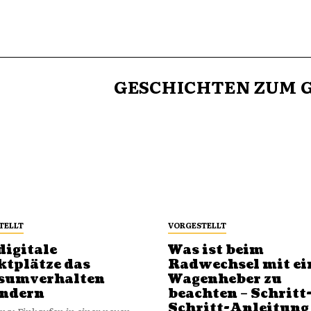
GESCHICHTEN ZUM G
TELLT
VORGESTELLT
digitale
Was ist beim
tplätze das
Radwechsel mit e
sumverhalten
Wagenheber zu
ändern
beachten – Schritt
Schritt-Anleitung
ung: Einkaufen in einer neuen