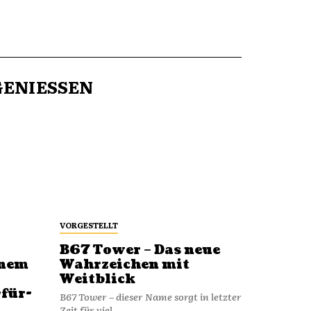
ENIESSEN
VORGESTELLT
B67 Tower – Das neue
inem
Wahrzeichen mit
Weitblick
-für-
B67 Tower – dieser Name sorgt in letzter
Zeit für viel...