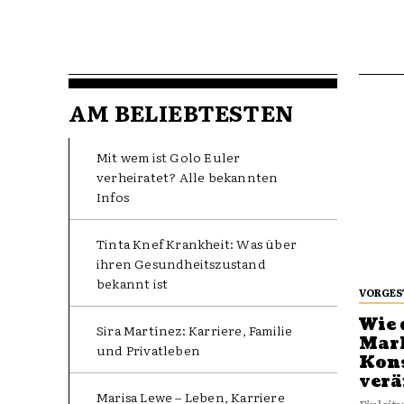
AM BELIEBTESTEN
Mit wem ist Golo Euler
verheiratet? Alle bekannten
Infos
Tinta Knef Krankheit: Was über
ihren Gesundheitszustand
bekannt ist
VORGES
Wie 
Sira Martínez: Karriere, Familie
Mark
und Privatleben
Kon
ver
Marisa Lewe – Leben, Karriere
Einleit