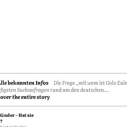
Alle bekannten Infos
Die Frage „mit wem ist Golo Eul
ufigsten Suchanfragen rund um den deutschen...
over the entire story
Kinder – Hat sie
?
 Keaton Kinder