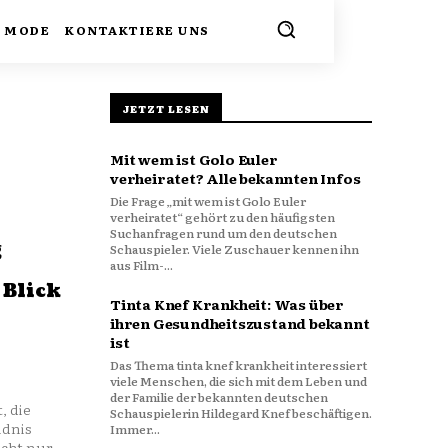
MODE
KONTAKTIERE UNS
JETZT LESEN
Mit wem ist Golo Euler
verheiratet? Alle bekannten Infos
Die Frage „mit wem ist Golo Euler
verheiratet“ gehört zu den häufigsten
Suchanfragen rund um den deutschen
g
Schauspieler. Viele Zuschauer kennen ihn
aus Film-...
 Blick
Tinta Knef Krankheit: Was über
ihren Gesundheitszustand bekannt
ist
Das Thema tinta knef krankheit interessiert
viele Menschen, die sich mit dem Leben und
der Familie der bekannten deutschen
, die
Schauspielerin Hildegard Knef beschäftigen.
ndnis
Immer...
icht nur