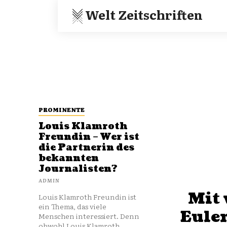
Welt Zeitschriften
PROMINENTE
Louis Klamroth
Freundin – Wer ist
die Partnerin des
bekannten
Journalisten?
ADMIN
Mit 
Louis Klamroth Freundin ist
ein Thema, das viele
Euler
Menschen interessiert. Denn
obwohl Louis Klamroth...