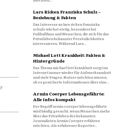
möchten...
Lars Ricken Franziska Schulz –
Beziehung & Fakten
Das Interesse an lars ricken franziska
schulz wächst stetig, besonders bei
Fußballfans und Menschen, die sich für das
Privatleben bekannter Persönlichkeiten
interessieren. Während Lars...
Michael Lott Krankheit: Fakten &
Hintergründe
Das Thema michael lott krankheit sorgt im
Internet immer wieder für Aufmerksamkeit
und viele Fragen. Nutzer möchten wissen,
ob es gesicherte Informationen über eine...
er
Armin Coerper Lebensgefährte:
Alle Infos kompakt
Der Begriff armin coerper lebensgefährte
wird häufig gesucht, wenn Menschen mehr
über das Privatleben des bekannten
Journalisten Armin Coerper erfahren
möchten. Als erfahrener Reporter...