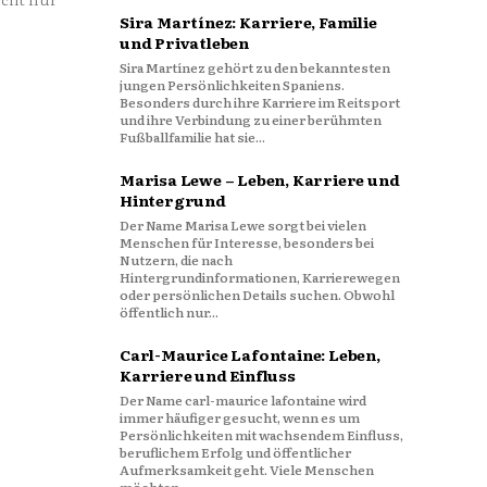
Sira Martínez: Karriere, Familie
und Privatleben
Sira Martínez gehört zu den bekanntesten
jungen Persönlichkeiten Spaniens.
Besonders durch ihre Karriere im Reitsport
und ihre Verbindung zu einer berühmten
Fußballfamilie hat sie...
Marisa Lewe – Leben, Karriere und
Hintergrund
Der Name Marisa Lewe sorgt bei vielen
Menschen für Interesse, besonders bei
Nutzern, die nach
Hintergrundinformationen, Karrierewegen
oder persönlichen Details suchen. Obwohl
öffentlich nur...
Carl-Maurice Lafontaine: Leben,
Karriere und Einfluss
Der Name carl-maurice lafontaine wird
immer häufiger gesucht, wenn es um
Persönlichkeiten mit wachsendem Einfluss,
beruflichem Erfolg und öffentlicher
Aufmerksamkeit geht. Viele Menschen