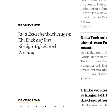
interessiert viel
prämierten Schau
Keaton ist weltw
ihre Rollen in Kl
Pate...
PROMINENTE
ADMIN
Julia Reuschenbach Augen:
Deka Technolo
Ein Blick auf ihre
über diesen F
Einzigartigkeit und
musst
Wirkung
Der Deka Technolo
Fonds, der sich a
Technologieunt
konzentriert. Da
investiert vor al
Computer, Softwa
ADMIN
Ulrike von de
Schlaganfall:
die Gesundhe
PROMINENTE
Ulrike von der 