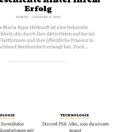
eschichte hinter ihrem
Erfolg
ADMIN
-
JANUARY 6, 2025
a Maria Rypa Herkunft ist eine bekannte
hkeit, die durch ihre Aktivitäten auf Social-
lattformen und ihre öffentliche Präsenz in
chland Berühmtheit erlangt hat. Doch...
OLOGIE
TECHNOLOGIE
n Sie mühelos
Discord PS4: Alles, was du wissen
räsentationen mit
musst