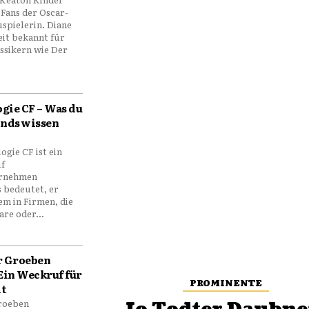
e Fans der Oscar-
spielerin. Diane
eit bekannt für
assikern wie Der
gie CF – Was du
onds wissen
gie CF ist ein
uf
ernehmen
s bedeutet, er
lem in Firmen, die
re oder...
r Groeben
 Ein Weckruf für
PROMINENTE
it
Groeben