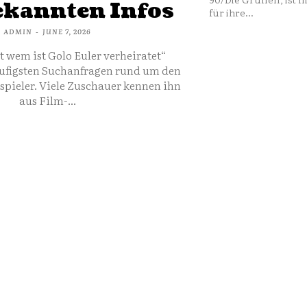
ekannten Infos
für ihre...
ADMIN
-
JUNE 7, 2026
t wem ist Golo Euler verheiratet“
äufigsten Suchanfragen rund um den
pieler. Viele Zuschauer kennen ihn
aus Film-...