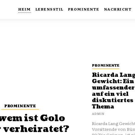
HEIM
LEBENSSTIL
PROMINENTE
NACHRICHT
PROMINENTE
Ricarda Lan
Gewicht: Ein
umfassender
auf ein viel
diskutiertes
PROMINENTE
Thema
ADMIN
wem ist Golo
Ricarda Lang Gewicht
 verheiratet?
Vorsitzende von Bü
90/Die Grünen, ist n