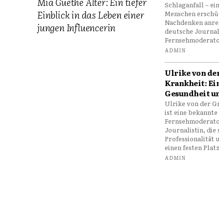
Mia Guethe Alter: Ein tiefer
Schlaganfall – ein
Einblick in das Leben einer
Menschen erschü
Nachdenken anre
jungen Influencerin
deutsche Journal
Fernsehmoderatori
ADMIN
Ulrike von de
Krankheit: Ein
Gesundheit un
Ulrike von der G
ist eine bekannte
Fernsehmoderato
Journalistin, die
Professionalität
einen festen Platz 
ADMIN