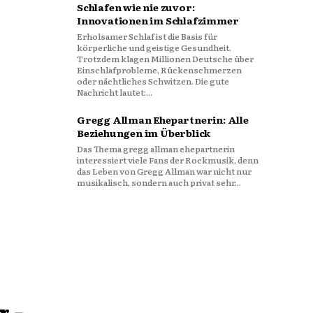
Schlafen wie nie zuvor:
Innovationen im Schlafzimmer
Erholsamer Schlaf ist die Basis für
körperliche und geistige Gesundheit.
Trotzdem klagen Millionen Deutsche über
Einschlafprobleme, Rückenschmerzen
oder nächtliches Schwitzen. Die gute
Nachricht lautet:...
Gregg Allman Ehepartnerin: Alle
Beziehungen im Überblick
Das Thema gregg allman ehepartnerin
interessiert viele Fans der Rockmusik, denn
das Leben von Gregg Allman war nicht nur
musikalisch, sondern auch privat sehr...