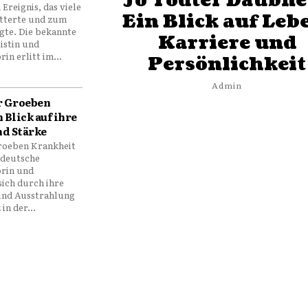
Jo Todter Daubne
 Ereignis, das viele
Ein Blick auf Leb
tterte und zum
gte. Die bekannte
Karriere und
istin und
n erlitt im...
Persönlichkeit
Admin
r Groeben
 Blick auf ihre
d Stärke
roeben Krankheit
 deutsche
rin und
 sich durch ihre
 und Ausstrahlung
in der...