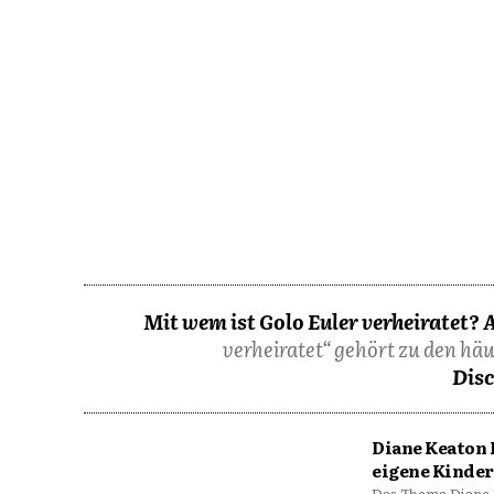
Mit wem ist Golo Euler verheiratet? 
verheiratet“ gehört zu den hä
Disc
Diane Keaton 
eigene Kinder
Das Thema Diane