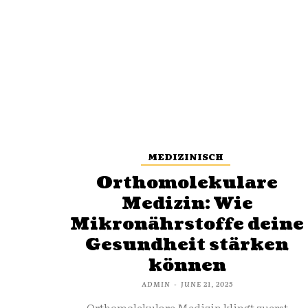
MEDIZINISCH
Orthomolekulare
Medizin: Wie
Mikronährstoffe deine
Gesundheit stärken
können
ADMIN
-
JUNE 21, 2025
Orthomolekulare Medizin klingt zuerst