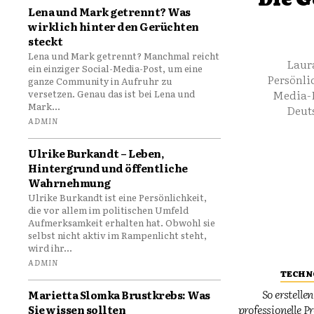
Die G
Lena und Mark getrennt? Was
wirklich hinter den Gerüchten
steckt
Lena und Mark getrennt? Manchmal reicht
Laur
ein einziger Social-Media-Post, um eine
Persönlic
ganze Community in Aufruhr zu
Media-P
versetzen. Genau das ist bei Lena und
Mark...
Deuts
ADMIN
Ulrike Burkandt – Leben,
Hintergrund und öffentliche
Wahrnehmung
Ulrike Burkandt ist eine Persönlichkeit,
die vor allem im politischen Umfeld
Aufmerksamkeit erhalten hat. Obwohl sie
selbst nicht aktiv im Rampenlicht steht,
wird ihr...
ADMIN
TECHN
So erstelle
Marietta Slomka Brustkrebs: Was
professionelle P
Sie wissen sollten