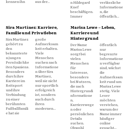
kennen ihn
aus der...
n Hildegard
verlässliche
Knef
Informatione
beschäftigen.
n, die
Immer
öffentlich...
Sira Martínez: Karriere,
Marisa Lewe – Leben,
Familie und Privatleben
Karriere und
Hintergrund
Sira Martínez
große
gehört zu
Aufmerksam
Der Name
öffentlich
den
keit erhalten.
Marisa Lewe
nur
bekannteste
Viele
sorgt bei
begrenzte
n jungen
Menschen
vielen
Informatione
Persönlichke
suchen nach
Menschen
n verfügbar
iten Spaniens.
Informatione
für
sind, wächst
Besonders
n über Sira
Interesse,
die
durch ihre
Martínez,
besonders
Aufmerksam
Karriere im
weil sie nicht
bei Nutzern,
keit rund um
Reitsport
nur sportlich
die nach
Marisa Lewe
und ihre
erfolgreich
Hintergrundi
stetig. Viele
Verbindung
ist, sondern
nformatione
Leser
zu einer
auch durch
n,
möchten
berühmten
ihren
Karrierewege
verstehen,
Fußballfamili
modernen...
n oder
warum der
e hat sie
persönlichen
Name immer
Details
häufiger
suchen.
online
Obwohl
gesucht...