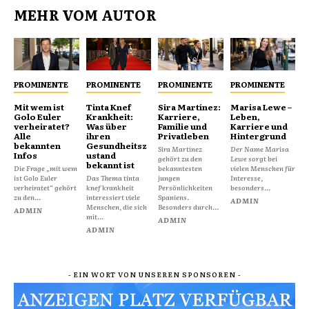
MEHR VOM AUTOR
PROMINENTE
PROMINENTE
PROMINENTE
PROMINENTE
Mit wem ist
Tinta Knef
Sira Martínez:
Marisa Lewe –
Golo Euler
Krankheit:
Karriere,
Leben,
verheiratet?
Was über
Familie und
Karriere und
Alle
ihren
Privatleben
Hintergrund
bekannten
Gesundheitsz
Sira Martínez
Der Name Marisa
Infos
ustand
gehört zu den
Lewe sorgt bei
bekannt ist
Die Frage „mit wem
bekanntesten
vielen Menschen für
ist Golo Euler
Das Thema tinta
jungen
Interesse,
verheiratet“ gehört
knef krankheit
Persönlichkeiten
besonders...
zu den...
interessiert viele
Spaniens.
ADMIN
Menschen, die sich
Besonders durch...
ADMIN
mit...
ADMIN
ADMIN
- EIN WORT VON UNSEREN SPONSOREN -