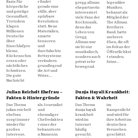
Basis für
r findet
gregg allman
legendäre
körperliche
gerade eine
ehepartnerin
Musiker,
und geistige
stille, aber
interessiert
bekannt als
Gesundheit.
spürbare
viele Fans der
Mitglied der
Trotzdem
Revolution
Rockmusik,
The Allman
klagen
statt. Neue
denn das
Brothers
Millionen
Materialien,
Leben von
Band, hatte
Deutsche
smarte
Gregg
mehrere
über
Sensoren
Allman war
Ehen, die oft
Einschlafpro
und
nicht nur
im Fokus der
bleme,
durchdachte
musikalisch,
Öffentlichkei
Rückenschm
Bettsysteme
sondern auch
t standen.
erzen oder
verändern
privat sehr
Seine...
nächtliches
grundlegend
bewegend.
Schwitzen.
die Art und
Die gute
Weise,...
Nachricht
Julian Reichelt Ehefrau –
Dunja Hayali Krankheit:
Fakten & Hintergründe
Fakten & Wahrheit
Das Thema
als Journalist
Das Thema
im
julian reichelt
und
dunja hayali
Rampenlicht
ehefrau
ehemaliger
krankheit
und wird für
sorgt immer
Chefredakteu
wird im
ihre Arbeit im
wieder für
r einer der
Internet
deutschen
großes
bekannteste
häufig
Fernsehen
Interesse,
n Namen in
gesucht,
geschätzt.