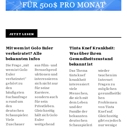
JETZT LESEN
Mit wem ist Golo Euler
Tinta Knef Krankheit:
verheiratet? Alle
Was über ihren
bekannten Infos
Gesundheitszustand
bekannt ist
Die Frage „mit
aus Film- und
wem ist Golo
Fernsehprod
Das Thema
wieder
Euler
uktionen und
tinta knef
tauchen im
verheiratet“
interessieren
krankheit
Internet
gehört zu
sich nicht nur
interessiert
Fragen zu
den
für seine
viele
möglichen
häufigsten
Karriere,
Menschen,
gesundheitlic
Suchanfrage
sondern auch
die sich mit
hen
n rund um
für sein
dem Leben
Problemen
den
Privatleben.
und der
von Tinta
deutschen
Gleichzeitig
Familie der
Knef auf.
Schauspieler.
hält sich Golo
bekannten
Gleichzeitig
Viele
Euler
deutschen
gibt es jedoch
Zuschauer
weitgehend
Schauspieleri
nur wenige