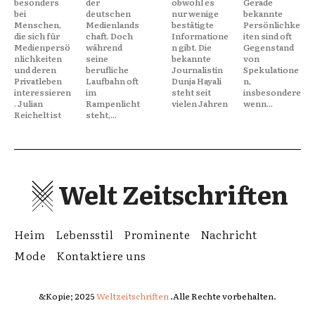
besonders
der
obwohl es
Gerade
bei
deutschen
nur wenige
bekannte
Menschen,
Medienlands
bestätigte
Persönlichke
die sich für
chaft. Doch
Informatione
iten sind oft
Medienpersö
während
n gibt. Die
Gegenstand
nlichkeiten
seine
bekannte
von
und deren
berufliche
Journalistin
Spekulatione
Privatleben
Laufbahn oft
Dunja Hayali
n,
interessieren
im
steht seit
insbesondere
. Julian
Rampenlicht
vielen Jahren
wenn...
Reichelt ist
steht,...
Welt Zeitschriften
Heim
Lebensstil
Prominente
Nachricht
Mode
Kontaktiere uns
&Kopie; 2025
Weltzeitschriften
.Alle Rechte vorbehalten.