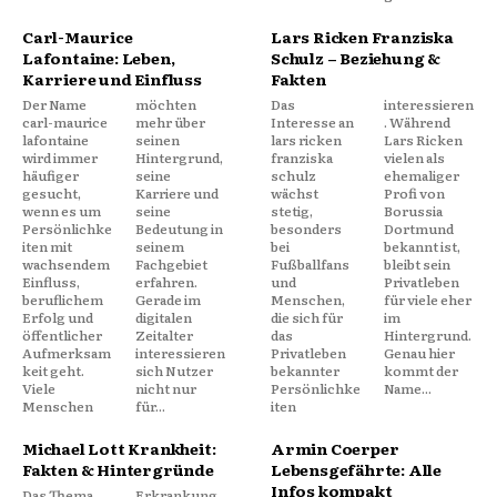
Carl-Maurice
Lars Ricken Franziska
Lafontaine: Leben,
Schulz – Beziehung &
Karriere und Einfluss
Fakten
Der Name
möchten
Das
interessieren
carl-maurice
mehr über
Interesse an
. Während
lafontaine
seinen
lars ricken
Lars Ricken
wird immer
Hintergrund,
franziska
vielen als
häufiger
seine
schulz
ehemaliger
gesucht,
Karriere und
wächst
Profi von
wenn es um
seine
stetig,
Borussia
Persönlichke
Bedeutung in
besonders
Dortmund
iten mit
seinem
bei
bekannt ist,
wachsendem
Fachgebiet
Fußballfans
bleibt sein
Einfluss,
erfahren.
und
Privatleben
beruflichem
Gerade im
Menschen,
für viele eher
Erfolg und
digitalen
die sich für
im
öffentlicher
Zeitalter
das
Hintergrund.
Aufmerksam
interessieren
Privatleben
Genau hier
keit geht.
sich Nutzer
bekannter
kommt der
Viele
nicht nur
Persönlichke
Name...
Menschen
für...
iten
Michael Lott Krankheit:
Armin Coerper
Fakten & Hintergründe
Lebensgefährte: Alle
Infos kompakt
Das Thema
Erkrankung