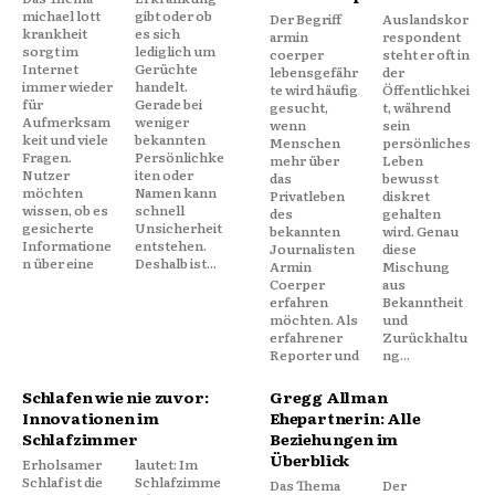
michael lott
gibt oder ob
Der Begriff
Auslandskor
krankheit
es sich
armin
respondent
sorgt im
lediglich um
coerper
steht er oft in
Internet
Gerüchte
lebensgefähr
der
immer wieder
handelt.
te wird häufig
Öffentlichkei
für
Gerade bei
gesucht,
t, während
Aufmerksam
weniger
wenn
sein
keit und viele
bekannten
Menschen
persönliches
Fragen.
Persönlichke
mehr über
Leben
Nutzer
iten oder
das
bewusst
möchten
Namen kann
Privatleben
diskret
wissen, ob es
schnell
des
gehalten
gesicherte
Unsicherheit
bekannten
wird. Genau
Informatione
entstehen.
Journalisten
diese
n über eine
Deshalb ist...
Armin
Mischung
Coerper
aus
erfahren
Bekanntheit
möchten. Als
und
erfahrener
Zurückhaltu
Reporter und
ng...
Schlafen wie nie zuvor:
Gregg Allman
Innovationen im
Ehepartnerin: Alle
Schlafzimmer
Beziehungen im
Überblick
Erholsamer
lautet: Im
Schlaf ist die
Schlafzimme
Das Thema
Der