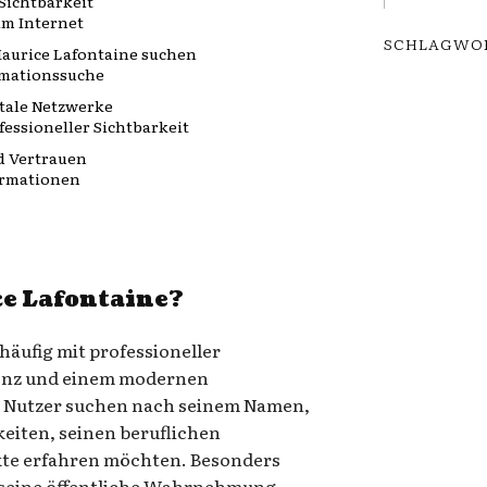
Sichtbarkeit
im Internet
SCHLAGWO
urice Lafontaine suchen
rmationssuche
itale Netzwerke
essioneller Sichtbarkeit
 Vertrauen
ormationen
ce Lafontaine?
häufig mit professioneller
senz und einem modernen
e Nutzer suchen nach seinem Namen,
keiten, seinen beruflichen
kte erfahren möchten. Besonders
ch seine öffentliche Wahrnehmung