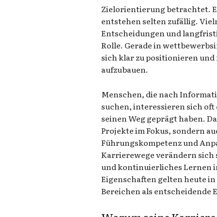
Zielorientierung betrachtet. 
entstehen selten zufällig. Vie
Entscheidungen und langfrist
Rolle. Gerade in wettbewerbsi
sich klar zu positionieren u
aufzubauen.
Menschen, die nach Informati
suchen, interessieren sich oft
seinen Weg geprägt haben. Dab
Projekte im Fokus, sondern a
Führungskompetenz und Anpa
Karrierewege verändern sich s
und kontinuierliches Lernen 
Eigenschaften gelten heute in
Bereichen als entscheidende E