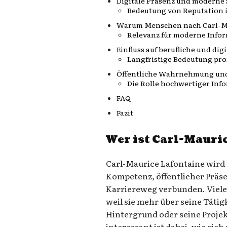
Digitale Präsenz und moderne 
Bedeutung von Reputation 
Warum Menschen nach Carl-Ma
Relevanz für moderne Info
Einfluss auf berufliche und dig
Langfristige Bedeutung prof
Öffentliche Wahrnehmung und
Die Rolle hochwertiger Inf
FAQ
Fazit
Wer ist Carl-Mauri
Carl-Maurice Lafontaine wird 
Kompetenz, öffentlicher Prä
Karriereweg verbunden. Viel
weil sie mehr über seine Tätig
Hintergrund oder seine Proje
interessant ist dabei, wie si