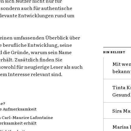
en sich Nutzer nicht nur für
sondern auch für authentische
elevante Entwicklungen rund um
e einen umfassenden Überblick über
e berufliche Entwicklung, seine
 die Gründe, warum sein Name
BIN BELIEBT
ält. Zusätzlich finden Sie
Mit wem
sowohl für neugierige Leser als auch
bekannt
em Interesse relevant sind.
Tinta K
Gesundh
ne?
he Aufmerksamkeit
Sira Ma
n Carl-Maurice Lafontaine
erksamkeit erhält
Marisa 