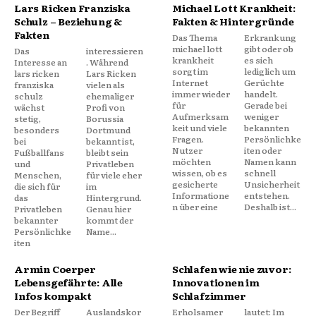
Lars Ricken Franziska
Michael Lott Krankheit:
Schulz – Beziehung &
Fakten & Hintergründe
Fakten
Das Thema
Erkrankung
michael lott
gibt oder ob
Das
interessieren
krankheit
es sich
Interesse an
. Während
sorgt im
lediglich um
lars ricken
Lars Ricken
Internet
Gerüchte
franziska
vielen als
immer wieder
handelt.
schulz
ehemaliger
für
Gerade bei
wächst
Profi von
Aufmerksam
weniger
stetig,
Borussia
keit und viele
bekannten
besonders
Dortmund
Fragen.
Persönlichke
bei
bekannt ist,
Nutzer
iten oder
Fußballfans
bleibt sein
möchten
Namen kann
und
Privatleben
wissen, ob es
schnell
Menschen,
für viele eher
gesicherte
Unsicherheit
die sich für
im
Informatione
entstehen.
das
Hintergrund.
n über eine
Deshalb ist...
Privatleben
Genau hier
bekannter
kommt der
Persönlichke
Name...
iten
Armin Coerper
Schlafen wie nie zuvor:
Lebensgefährte: Alle
Innovationen im
Infos kompakt
Schlafzimmer
Der Begriff
Auslandskor
Erholsamer
lautet: Im