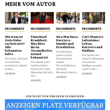
MEHR VOM AUTOR
PROMINENTE
PROMINENTE
PROMINENTE
PROMINENTE
Mit wem ist
Tinta Knef
Sira Martínez:
Carl-Maurice
Golo Euler
Krankheit:
Karriere,
Lafontaine:
verheiratet?
Was über
Familie und
Leben,
Alle
ihren
Privatleben
Karriere und
bekannten
Gesundheitsz
Einfluss
Sira Martínez
Infos
ustand
gehört zu den
Der Name carl-
bekannt ist
Die Frage „mit wem
bekanntesten
maurice lafontaine
ist Golo Euler
Das Thema tinta
jungen
wird immer
verheiratet“ gehört
knef krankheit
Persönlichkeiten
häufiger gesucht,
zu den...
interessiert viele
Spaniens.
wenn es um...
Menschen, die sich
Besonders durch...
ADMIN
ADMIN
mit...
ADMIN
ADMIN
- EIN WORT VON UNSEREN SPONSOREN -