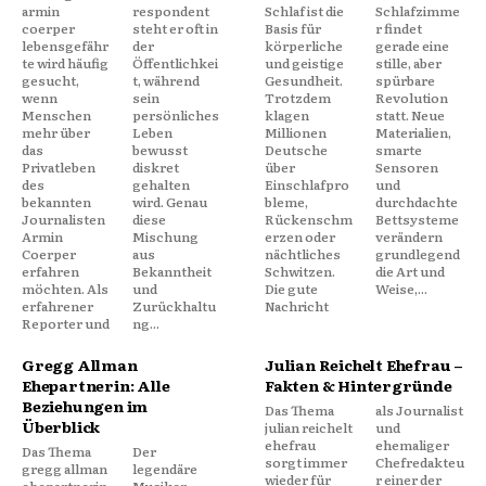
armin
respondent
Schlaf ist die
Schlafzimme
coerper
steht er oft in
Basis für
r findet
lebensgefähr
der
körperliche
gerade eine
te wird häufig
Öffentlichkei
und geistige
stille, aber
gesucht,
t, während
Gesundheit.
spürbare
wenn
sein
Trotzdem
Revolution
Menschen
persönliches
klagen
statt. Neue
mehr über
Leben
Millionen
Materialien,
das
bewusst
Deutsche
smarte
Privatleben
diskret
über
Sensoren
des
gehalten
Einschlafpro
und
bekannten
wird. Genau
bleme,
durchdachte
Journalisten
diese
Rückenschm
Bettsysteme
Armin
Mischung
erzen oder
verändern
Coerper
aus
nächtliches
grundlegend
erfahren
Bekanntheit
Schwitzen.
die Art und
möchten. Als
und
Die gute
Weise,...
erfahrener
Zurückhaltu
Nachricht
Reporter und
ng...
Gregg Allman
Julian Reichelt Ehefrau –
Ehepartnerin: Alle
Fakten & Hintergründe
Beziehungen im
Das Thema
als Journalist
Überblick
julian reichelt
und
ehefrau
ehemaliger
Das Thema
Der
sorgt immer
Chefredakteu
gregg allman
legendäre
wieder für
r einer der