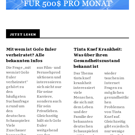
JETZT LESEN
Mit wem ist Golo Euler
Tinta Knef Krankheit:
verheiratet? Alle
Was über ihren
bekannten Infos
Gesundheitszustand
bekannt ist
Die Frage „mit
aus Film- und
wem ist Golo
Fernsehprod
Das Thema
wieder
Euler
uktionen und
tinta knef
tauchen im
verheiratet“
interessieren
krankheit
Internet
gehört zu
sich nicht nur
interessiert
Fragen zu
den
für seine
viele
möglichen
häufigsten
Karriere,
Menschen,
gesundheitlic
Suchanfrage
sondern auch
die sich mit
hen
n rund um
für sein
dem Leben
Problemen
den
Privatleben.
und der
von Tinta
deutschen
Gleichzeitig
Familie der
Knef auf.
Schauspieler.
hält sich Golo
bekannten
Gleichzeitig
Viele
Euler
deutschen
gibt es jedoch
Zuschauer
weitgehend
Schauspieleri
nur wenige
kennen ihn
aus der...