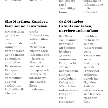
n Hildegard
verlässliche
Knef
Informatione
beschäftigen.
n, die
Immer
öffentlich...
Sira Martínez: Karriere,
Carl-Maurice
Familie und Privatleben
Lafontaine: Leben,
Karriere und Einfluss
Sira Martínez
große
gehört zu
Aufmerksam
Der Name
möchten
den
keit erhalten.
carl-maurice
mehr über
bekannteste
Viele
lafontaine
seinen
n jungen
Menschen
wird immer
Hintergrund,
Persönlichke
suchen nach
häufiger
seine
iten Spaniens.
Informatione
gesucht,
Karriere und
Besonders
n über Sira
wenn es um
seine
durch ihre
Martínez,
Persönlichke
Bedeutung in
Karriere im
weil sie nicht
iten mit
seinem
Reitsport
nur sportlich
wachsendem
Fachgebiet
und ihre
erfolgreich
Einfluss,
erfahren.
Verbindung
ist, sondern
beruflichem
Gerade im
zu einer
auch durch
Erfolg und
digitalen
berühmten
ihren
öffentlicher
Zeitalter
Fußballfamili
modernen...
Aufmerksam
interessieren
e hat sie
keit geht.
sich Nutzer
Viele
nicht nur
Menschen
für...