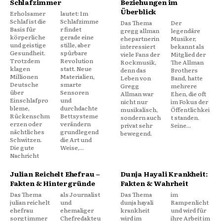
Schlafzimmer
Beziehungen im
Überblick
Erholsamer
lautet: Im
Schlaf ist die
Schlafzimme
Das Thema
Der
Basis für
r findet
gregg allman
legendäre
körperliche
gerade eine
ehepartnerin
Musiker,
und geistige
stille, aber
interessiert
bekannt als
Gesundheit.
spürbare
viele Fans der
Mitglied der
Trotzdem
Revolution
Rockmusik,
The Allman
klagen
statt. Neue
denn das
Brothers
Millionen
Materialien,
Leben von
Band, hatte
Deutsche
smarte
Gregg
mehrere
über
Sensoren
Allman war
Ehen, die oft
Einschlafpro
und
nicht nur
im Fokus der
bleme,
durchdachte
musikalisch,
Öffentlichkei
Rückenschm
Bettsysteme
sondern auch
t standen.
erzen oder
verändern
privat sehr
Seine...
nächtliches
grundlegend
bewegend.
Schwitzen.
die Art und
Die gute
Weise,...
Nachricht
Julian Reichelt Ehefrau –
Dunja Hayali Krankheit:
Fakten & Hintergründe
Fakten & Wahrheit
Das Thema
als Journalist
Das Thema
im
julian reichelt
und
dunja hayali
Rampenlicht
ehefrau
ehemaliger
krankheit
und wird für
sorgt immer
Chefredakteu
wird im
ihre Arbeit im