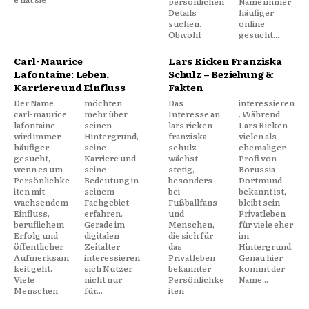
persönlichen
Name immer
Details
häufiger
suchen.
online
Obwohl
gesucht...
Carl-Maurice
Lars Ricken Franziska
Lafontaine: Leben,
Schulz – Beziehung &
Karriere und Einfluss
Fakten
Der Name
möchten
Das
interessieren
carl-maurice
mehr über
Interesse an
. Während
lafontaine
seinen
lars ricken
Lars Ricken
wird immer
Hintergrund,
franziska
vielen als
häufiger
seine
schulz
ehemaliger
gesucht,
Karriere und
wächst
Profi von
wenn es um
seine
stetig,
Borussia
Persönlichke
Bedeutung in
besonders
Dortmund
iten mit
seinem
bei
bekannt ist,
wachsendem
Fachgebiet
Fußballfans
bleibt sein
Einfluss,
erfahren.
und
Privatleben
beruflichem
Gerade im
Menschen,
für viele eher
Erfolg und
digitalen
die sich für
im
öffentlicher
Zeitalter
das
Hintergrund.
Aufmerksam
interessieren
Privatleben
Genau hier
keit geht.
sich Nutzer
bekannter
kommt der
Viele
nicht nur
Persönlichke
Name...
Menschen
für...
iten