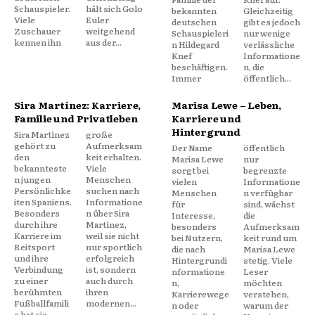
Schauspieler.
hält sich Golo
bekannten
Gleichzeitig
Viele
Euler
deutschen
gibt es jedoch
Zuschauer
weitgehend
Schauspieleri
nur wenige
kennen ihn
aus der...
n Hildegard
verlässliche
Knef
Informatione
beschäftigen.
n, die
Immer
öffentlich...
Sira Martínez: Karriere,
Marisa Lewe – Leben,
Familie und Privatleben
Karriere und
Hintergrund
Sira Martínez
große
gehört zu
Aufmerksam
Der Name
öffentlich
den
keit erhalten.
Marisa Lewe
nur
bekannteste
Viele
sorgt bei
begrenzte
n jungen
Menschen
vielen
Informatione
Persönlichke
suchen nach
Menschen
n verfügbar
iten Spaniens.
Informatione
für
sind, wächst
Besonders
n über Sira
Interesse,
die
durch ihre
Martínez,
besonders
Aufmerksam
Karriere im
weil sie nicht
bei Nutzern,
keit rund um
Reitsport
nur sportlich
die nach
Marisa Lewe
und ihre
erfolgreich
Hintergrundi
stetig. Viele
Verbindung
ist, sondern
nformatione
Leser
zu einer
auch durch
n,
möchten
berühmten
ihren
Karrierewege
verstehen,
Fußballfamili
modernen...
n oder
warum der
e hat sie