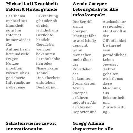
Michael Lott Krankheit:
Armin Coerper
Fakten & Hintergründe
Lebensgefährte: Alle
Infos kompakt
Das Thema
Erkrankung
michael lott
gibt oder ob
Der Begriff
Auslandskor
krankheit
es sich
armin
respondent
sorgt im
lediglich um
coerper
steht er oft in
Internet
Gerüchte
lebensgefähr
der
immer wieder
handelt.
te wird häufig
Öffentlichkei
für
Gerade bei
gesucht,
t, während
Aufmerksam
weniger
wenn
sein
keit und viele
bekannten
Menschen
persönliches
Fragen.
Persönlichke
mehr über
Leben
Nutzer
iten oder
das
bewusst
möchten
Namen kann
Privatleben
diskret
wissen, ob es
schnell
des
gehalten
gesicherte
Unsicherheit
bekannten
wird. Genau
Informatione
entstehen.
Journalisten
diese
n über eine
Deshalb ist...
Armin
Mischung
Coerper
aus
erfahren
Bekanntheit
möchten. Als
und
erfahrener
Zurückhaltu
Reporter und
ng...
Schlafen wie nie zuvor:
Gregg Allman
Innovationen im
Ehepartnerin: Alle