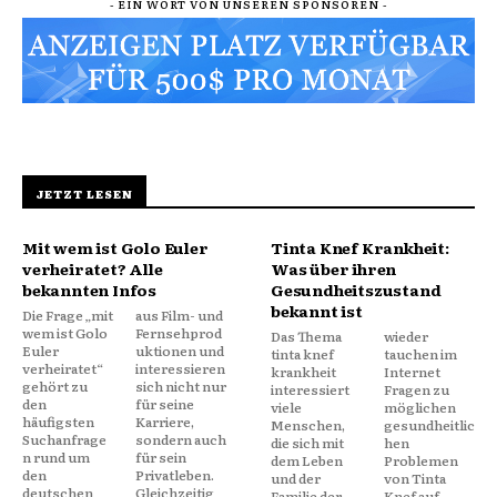
- EIN WORT VON UNSEREN SPONSOREN -
JETZT LESEN
Mit wem ist Golo Euler
Tinta Knef Krankheit:
verheiratet? Alle
Was über ihren
bekannten Infos
Gesundheitszustand
bekannt ist
Die Frage „mit
aus Film- und
wem ist Golo
Fernsehprod
Das Thema
wieder
Euler
uktionen und
tinta knef
tauchen im
verheiratet“
interessieren
krankheit
Internet
gehört zu
sich nicht nur
interessiert
Fragen zu
den
für seine
viele
möglichen
häufigsten
Karriere,
Menschen,
gesundheitlic
Suchanfrage
sondern auch
die sich mit
hen
n rund um
für sein
dem Leben
Problemen
den
Privatleben.
und der
von Tinta
deutschen
Gleichzeitig
Familie der
Knef auf.