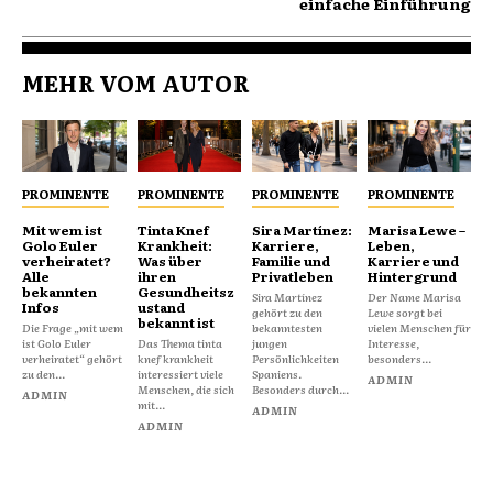
einfache Einführung
MEHR VOM AUTOR
PROMINENTE
PROMINENTE
PROMINENTE
PROMINENTE
Mit wem ist
Tinta Knef
Sira Martínez:
Marisa Lewe –
Golo Euler
Krankheit:
Karriere,
Leben,
verheiratet?
Was über
Familie und
Karriere und
Alle
ihren
Privatleben
Hintergrund
bekannten
Gesundheitsz
Sira Martínez
Der Name Marisa
Infos
ustand
gehört zu den
Lewe sorgt bei
bekannt ist
Die Frage „mit wem
bekanntesten
vielen Menschen für
ist Golo Euler
Das Thema tinta
jungen
Interesse,
verheiratet“ gehört
knef krankheit
Persönlichkeiten
besonders...
zu den...
interessiert viele
Spaniens.
ADMIN
Menschen, die sich
Besonders durch...
ADMIN
mit...
ADMIN
ADMIN