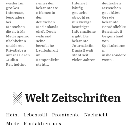
wieder für
r einer der
Internet
deutschen
großes
bekannteste
häufig
Fernsehen
Interesse,
n Namen in
gesucht,
geschätzt.
besonders
der
obwohl es
Gerade
bei
deutschen
nur wenige
bekannte
Menschen,
Medienlands
bestätigte
Persönlichke
die sich für
chaft. Doch
Informatione
iten sind oft
Medienpersö
während
n gibt. Die
Gegenstand
nlichkeiten
seine
bekannte
von
und deren
berufliche
Journalistin
Spekulatione
Privatleben
Laufbahn oft
Dunja Hayali
n,
interessieren
im
steht seit
insbesondere
. Julian
Rampenlicht
vielen Jahren
wenn...
Reichelt ist
steht,...
Welt Zeitschriften
Heim
Lebensstil
Prominente
Nachricht
Mode
Kontaktiere uns