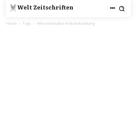
Welt Zeitschriften
Home
Tags
Felix neureuther krebserkrankung