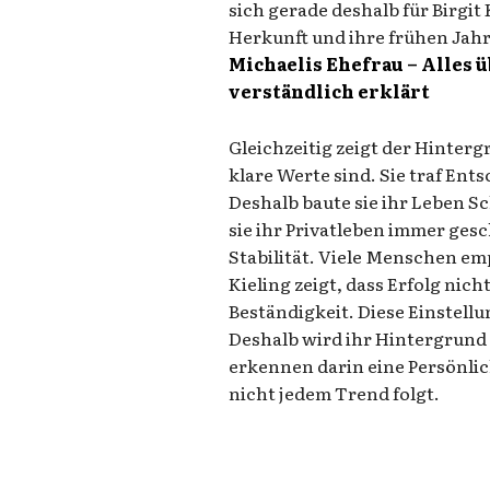
sich gerade deshalb für Birgi
Herkunft und ihre frühen Jah
Michaelis Ehefrau – Alles 
verständlich erklärt
Gleichzeitig zeigt der Hinterg
klare Werte sind. Sie traf En
Deshalb baute sie ihr Leben Sc
sie ihr Privatleben immer gesc
Stabilität. Viele Menschen emp
Kieling zeigt, dass Erfolg nich
Beständigkeit. Diese Einstellu
Deshalb wird ihr Hintergrund
erkennen darin eine Persönlich
nicht jedem Trend folgt.