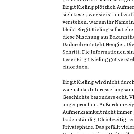
Birgit Kieling plötzlich Auf
sich Leser, wer sie ist und wo
verstehen, warum ihr Name in
bleibt Birgit Kieling selbst e
diese Mischung aus Bekannthei
Dadurch entsteht Neugier. Dies
Schritt. Die Informationen si
Leser Birgit Kieling gut vers
einordnen.
Birgit Kieling wird nicht durc
wächst das Interesse langsam, 
Geschichte besonders echt. V
angesprochen. Außerdem zeigt
Aufmerksamkeit nicht immer gep
bodenständig. Gleichzeitig res
Privatsphäre. Das gefällt viel
Vertrauen. In einer Welt volle