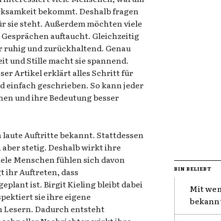
merksamkeit bekommt. Deshalb fragen
für sie steht. Außerdem möchten viele
 Gesprächen auftaucht. Gleichzeitig
her ruhig und zurückhaltend. Genau
t und Stille macht sie spannend.
er Artikel erklärt alles Schritt für
nd einfach geschrieben. So kann jeder
tehen und ihre Bedeutung besser
h laute Auftritte bekannt. Stattdessen
aber stetig. Deshalb wirkt ihre
iele Menschen fühlen sich davon
BIN BELIEBT
 ihr Auftreten, dass
lant ist. Birgit Kieling bleibt dabei
Mit wem
pektiert sie ihre eigene
bekannt
en Lesern. Dadurch entsteht
r schneller Nachrichten wirkt ihre