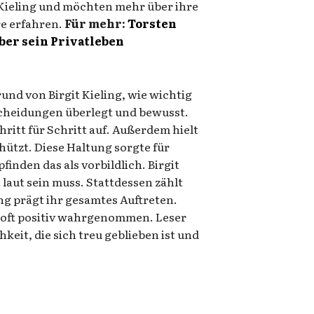
t Kieling und möchten mehr über ihre
re erfahren.
Für mehr:
Torsten
über sein Privatleben
rund von Birgit Kieling, wie wichtig
tscheidungen überlegt und bewusst.
hritt für Schritt auf. Außerdem hielt
hützt. Diese Haltung sorgte für
finden das als vorbildlich. Birgit
t laut sein muss. Stattdessen zählt
ng prägt ihr gesamtes Auftreten.
 oft positiv wahrgenommen. Leser
keit, die sich treu geblieben ist und