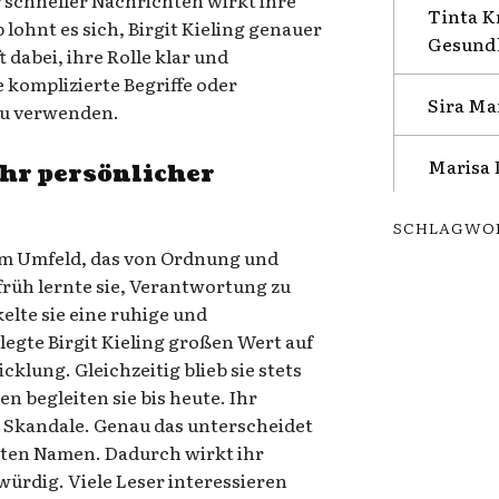
Tinta K
lohnt es sich, Birgit Kieling genauer
Gesundh
t dabei, ihre Rolle klar und
 komplizierte Begriffe oder
Sira Ma
u verwenden.
Marisa 
ihr persönlicher
SCHLAGWO
nem Umfeld, das von Ordnung und
früh lernte sie, Verantwortung zu
lte sie eine ruhige und
egte Birgit Kieling großen Wert auf
klung. Gleichzeitig blieb sie stets
n begleiten sie bis heute. Ihr
 Skandale. Genau das unterscheidet
nten Namen. Dadurch wirkt ihr
ürdig. Viele Leser interessieren