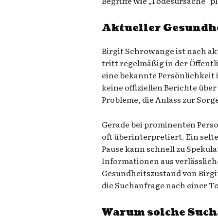
Begriffe wie „Todesursache“ p
Aktueller Gesundh
Birgit Schrowange ist nach ak
tritt regelmäßig in der Öffentl
eine bekannte Persönlichkeit 
keine offiziellen Berichte übe
Probleme, die Anlass zur Sor
Gerade bei prominenten Pers
oft überinterpretiert. Ein selt
Pause kann schnell zu Spekulat
Informationen aus verlässlich
Gesundheitszustand von Birgi
die Suchanfrage nach einer T
Warum solche Sucha