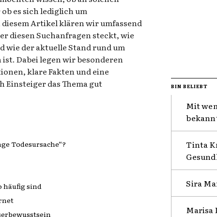
ob es sich lediglich um
 diesem Artikel klären wir umfassend
ter diesen Suchanfragen steckt, wie
d wie der aktuelle Stand rund um
 ist. Dabei legen wir besonderen
tionen, klare Fakten und eine
h Einsteiger das Thema gut
BIN BELIEBT
Mit wem
bekannt
Tinta K
nge Todesursache“?
Gesundh
Sira Ma
 häufig sind
rnet
Marisa 
serbewusstsein