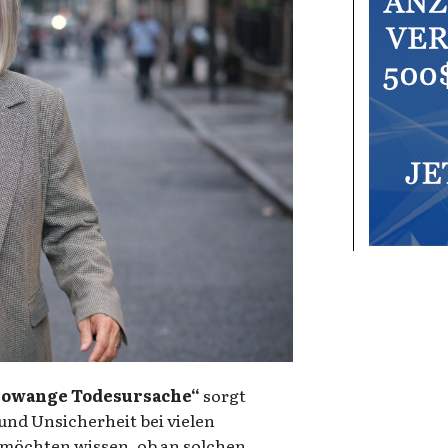
rowange Todesursache“
sorgt
und Unsicherheit bei vielen
möchten wissen, ob an solchen