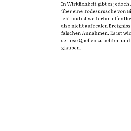
In Wirklichkeit gibt es jedoc
über eine Todesursache von B
lebt und ist weiterhin öffentli
also nicht auf realen Ereigni
falschen Annahmen. Es ist wi
seriöse Quellen zu achten und
glauben.