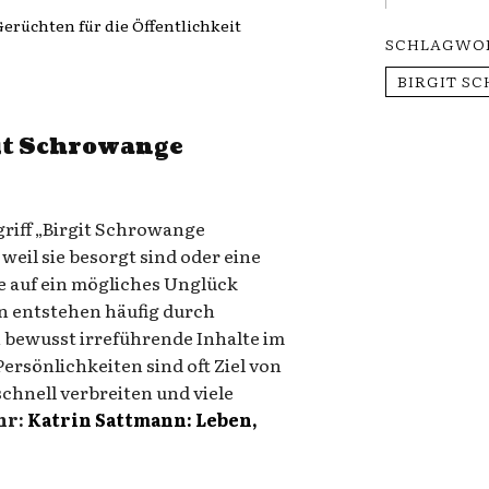
rüchten für die Öffentlichkeit
SCHLAGWO
BIRGIT S
it Schrowange
riff „Birgit Schrowange
weil sie besorgt sind oder eine
e auf ein mögliches Unglück
n entstehen häufig durch
 bewusst irreführende Inhalte im
ersönlichkeiten sind oft Ziel von
chnell verbreiten und viele
hr:
Katrin Sattmann: Leben,