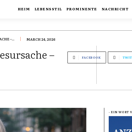
HEIM
LEBENSSTIL
PROMINENTE
NACHRICHT
HE –...
MARCH 24, 2026
esursache –
FACEBOOK
TWIT
- EIN WORT