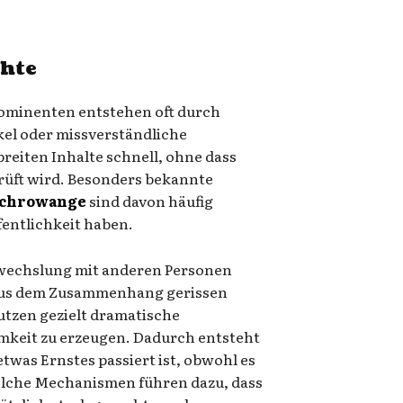
chte
ominenten entstehen oft durch
ikel oder missverständliche
breiten Inhalte schnell, ohne dass
üft wird. Besonders bekannte
Schrowange
sind davon häufig
ffentlichkeit haben.
erwechslung mit anderen Personen
 aus dem Zusammenhang gerissen
tzen gezielt dramatische
keit zu erzeugen. Dadurch entsteht
etwas Ernstes passiert ist, obwohl es
Solche Mechanismen führen dazu, dass