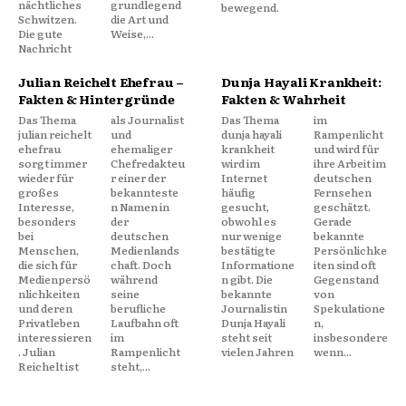
nächtliches
grundlegend
bewegend.
Schwitzen.
die Art und
Die gute
Weise,...
Nachricht
Julian Reichelt Ehefrau –
Dunja Hayali Krankheit:
Fakten & Hintergründe
Fakten & Wahrheit
Das Thema
als Journalist
Das Thema
im
julian reichelt
und
dunja hayali
Rampenlicht
ehefrau
ehemaliger
krankheit
und wird für
sorgt immer
Chefredakteu
wird im
ihre Arbeit im
wieder für
r einer der
Internet
deutschen
großes
bekannteste
häufig
Fernsehen
Interesse,
n Namen in
gesucht,
geschätzt.
besonders
der
obwohl es
Gerade
bei
deutschen
nur wenige
bekannte
Menschen,
Medienlands
bestätigte
Persönlichke
die sich für
chaft. Doch
Informatione
iten sind oft
Medienpersö
während
n gibt. Die
Gegenstand
nlichkeiten
seine
bekannte
von
und deren
berufliche
Journalistin
Spekulatione
Privatleben
Laufbahn oft
Dunja Hayali
n,
interessieren
im
steht seit
insbesondere
. Julian
Rampenlicht
vielen Jahren
wenn...
Reichelt ist
steht,...