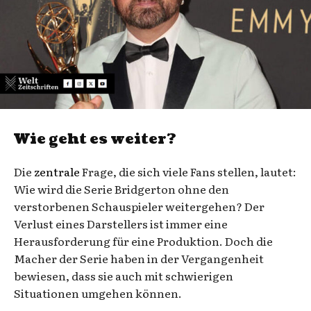
Wie geht es weiter?
Die
zentrale
Frage, die sich viele Fans stellen, lautet:
Wie wird die Serie Bridgerton ohne den
verstorbenen Schauspieler weitergehen? Der
Verlust eines Darstellers ist immer eine
Herausforderung für eine Produktion. Doch die
Macher der Serie haben in der Vergangenheit
bewiesen, dass sie auch mit schwierigen
Situationen umgehen können.