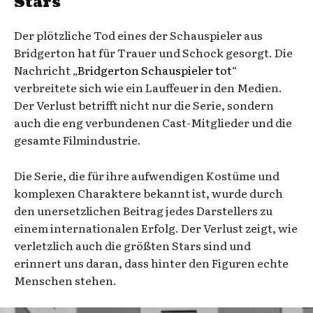
Stars
Der plötzliche Tod eines der Schauspieler aus
Bridgerton hat für Trauer und Schock gesorgt. Die
Nachricht „
Bridgerton Schauspieler tot
“
verbreitete sich wie ein Lauffeuer in den Medien.
Der Verlust betrifft nicht nur die Serie, sondern
auch die eng verbundenen Cast-Mitglieder und die
gesamte Filmindustrie.
Die Serie, die für ihre aufwendigen Kostüme und
komplexen Charaktere bekannt ist, wurde durch
den unersetzlichen Beitrag jedes Darstellers zu
einem internationalen Erfolg. Der Verlust zeigt, wie
verletzlich auch die größten Stars sind und
erinnert uns daran, dass hinter den Figuren echte
Menschen stehen.