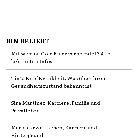
BIN BELIEBT
Mit wem ist Golo Euler verheiratet? Alle
bekannten Infos
Tinta Knef Krankheit: Was über ihren
Gesundheitszustand bekannt ist
Sira Martínez: Karriere, Familie und
Privatleben
Marisa Lewe – Leben, Karriere und
Hintergrund