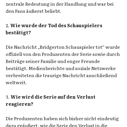
zentrale Bedeutung in der Handlung und war bei
den Fans äußerst beliebt.
2.
Wie wurde der Tod des Schauspielers
bestätigt?
Die Nachricht „Bridgerton Schauspieler tot“ wurde
offiziell von den Produzenten der Serie sowie durch
Beiträge seiner Familie und enger Freunde
bestätigt. Medienberichte und soziale Netzwerke
verbreiteten die traurige Nachricht anschließend
weltweit.
3.
Wie wird die Serie auf den Verlust
reagieren?
Die Produzenten haben sich bisher nicht eindeutig
dazu geäußert, wie die Serie den Verlust in die