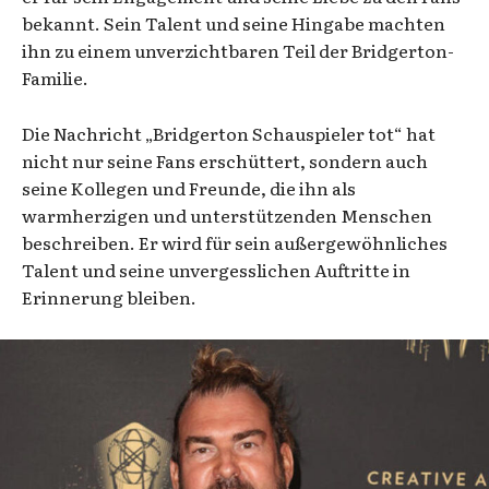
bekannt. Sein Talent und seine Hingabe machten
ihn zu einem unverzichtbaren Teil der Bridgerton-
Familie.
Die Nachricht „Bridgerton Schauspieler tot“ hat
nicht nur seine Fans erschüttert, sondern auch
seine Kollegen und Freunde, die ihn als
warmherzigen und unterstützenden Menschen
beschreiben. Er wird für sein außergewöhnliches
Talent und seine unvergesslichen Auftritte in
Erinnerung bleiben.