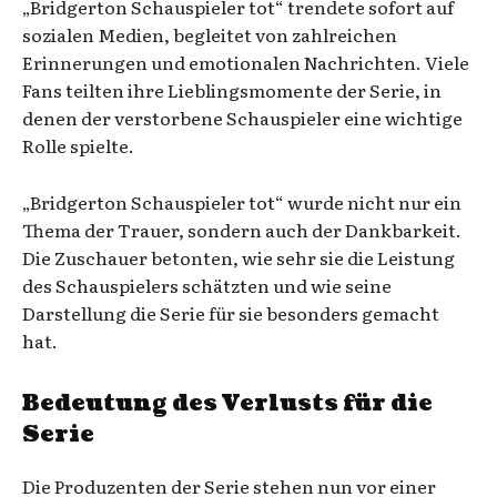
„Bridgerton Schauspieler tot“ trendete sofort auf
sozialen Medien, begleitet von zahlreichen
Erinnerungen und emotionalen Nachrichten. Viele
Fans teilten ihre Lieblingsmomente der Serie, in
denen der verstorbene Schauspieler eine wichtige
Rolle spielte.
„Bridgerton Schauspieler tot“ wurde nicht nur ein
Thema der Trauer, sondern auch der Dankbarkeit.
Die Zuschauer betonten, wie sehr sie die Leistung
des Schauspielers schätzten und wie seine
Darstellung die Serie für sie besonders gemacht
hat.
Bedeutung des Verlusts für die
Serie
Die Produzenten der Serie stehen nun vor einer