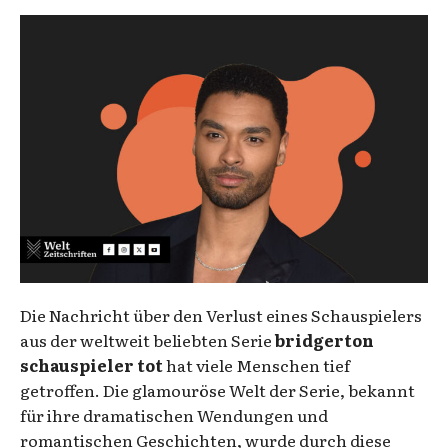
Die Nachricht über den Verlust eines Schauspielers
aus der weltweit beliebten Serie
bridgerton
schauspieler tot
hat viele Menschen tief
getroffen. Die glamouröse Welt der Serie, bekannt
für ihre dramatischen Wendungen und
romantischen Geschichten, wurde durch diese