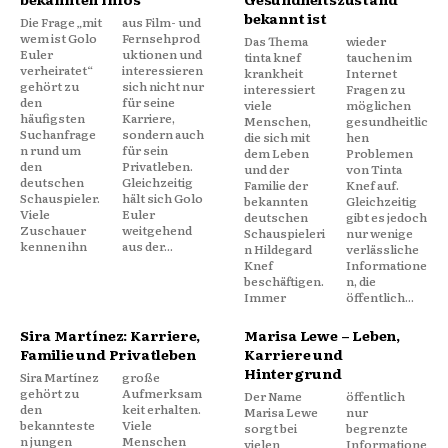
bekannt ist
Die Frage „mit
aus Film- und
wem ist Golo
Fernsehprod
Das Thema
wieder
Euler
uktionen und
tinta knef
tauchen im
verheiratet“
interessieren
krankheit
Internet
gehört zu
sich nicht nur
interessiert
Fragen zu
den
für seine
viele
möglichen
häufigsten
Karriere,
Menschen,
gesundheitlic
Suchanfrage
sondern auch
die sich mit
hen
n rund um
für sein
dem Leben
Problemen
den
Privatleben.
und der
von Tinta
deutschen
Gleichzeitig
Familie der
Knef auf.
Schauspieler.
hält sich Golo
bekannten
Gleichzeitig
Viele
Euler
deutschen
gibt es jedoch
Zuschauer
weitgehend
Schauspieleri
nur wenige
kennen ihn
aus der...
n Hildegard
verlässliche
Knef
Informatione
beschäftigen.
n, die
Immer
öffentlich...
Sira Martínez: Karriere,
Marisa Lewe – Leben,
Familie und Privatleben
Karriere und
Hintergrund
Sira Martínez
große
gehört zu
Aufmerksam
Der Name
öffentlich
den
keit erhalten.
Marisa Lewe
nur
bekannteste
Viele
sorgt bei
begrenzte
n jungen
Menschen
vielen
Informatione