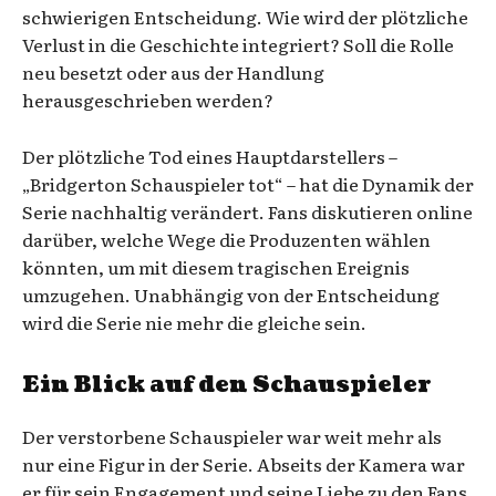
schwierigen Entscheidung. Wie wird der plötzliche
Verlust in die Geschichte integriert? Soll die Rolle
neu besetzt oder aus der Handlung
herausgeschrieben werden?
Der plötzliche Tod eines Hauptdarstellers –
„Bridgerton Schauspieler tot“ – hat die Dynamik der
Serie nachhaltig verändert. Fans diskutieren online
darüber, welche Wege die Produzenten wählen
könnten, um mit diesem tragischen Ereignis
umzugehen. Unabhängig von der Entscheidung
wird die Serie nie mehr die gleiche sein.
Ein Blick auf den Schauspieler
Der verstorbene Schauspieler war weit mehr als
nur eine Figur in der Serie. Abseits der Kamera war
er für sein Engagement und seine Liebe zu den Fans