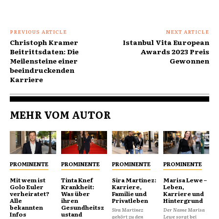
PREVIOUS ARTICLE
NEXT ARTICLE
Christoph Kramer
Istanbul Vita European
Beitrittsdaten: Die
Awards 2023 Preis
Meilensteine einer
Gewonnen
beeindruckenden
Karriere
MEHR VOM AUTOR
PROMINENTE
PROMINENTE
PROMINENTE
PROMINENTE
Mit wem ist
Tinta Knef
Sira Martínez:
Marisa Lewe –
Golo Euler
Krankheit:
Karriere,
Leben,
verheiratet?
Was über
Familie und
Karriere und
Alle
ihren
Privatleben
Hintergrund
bekannten
Gesundheitsz
Sira Martínez
Der Name Marisa
Infos
ustand
gehört zu den
Lewe sorgt bei