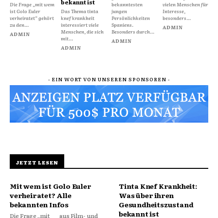
bekannt ist
Die Frage „mit wem
bekanntesten
vielen Menschen für
ist Golo Euler
Das Thema tinta
jungen
Interesse,
verheiratet“ gehört
knef krankheit
Persönlichkeiten
besonders...
zu den...
interessiert viele
Spaniens.
ADMIN
Menschen, die sich
Besonders durch...
ADMIN
mit...
ADMIN
ADMIN
- EIN WORT VON UNSEREN SPONSOREN -
JETZT LESEN
Mit wem ist Golo Euler
Tinta Knef Krankheit:
verheiratet? Alle
Was über ihren
bekannten Infos
Gesundheitszustand
bekannt ist
Die Frage „mit
aus Film- und