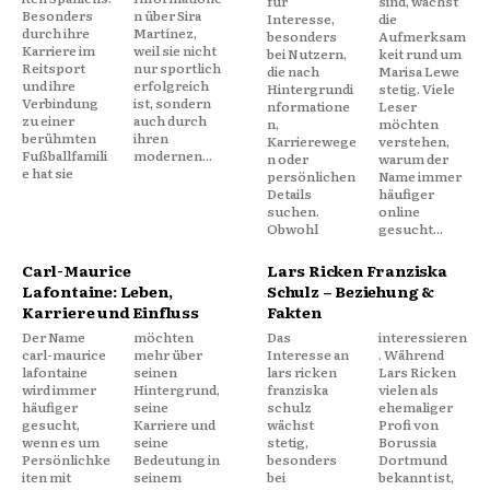
für
sind, wächst
Besonders
n über Sira
Interesse,
die
durch ihre
Martínez,
besonders
Aufmerksam
Karriere im
weil sie nicht
bei Nutzern,
keit rund um
Reitsport
nur sportlich
die nach
Marisa Lewe
und ihre
erfolgreich
Hintergrundi
stetig. Viele
Verbindung
ist, sondern
nformatione
Leser
zu einer
auch durch
n,
möchten
berühmten
ihren
Karrierewege
verstehen,
Fußballfamili
modernen...
n oder
warum der
e hat sie
persönlichen
Name immer
Details
häufiger
suchen.
online
Obwohl
gesucht...
Carl-Maurice
Lars Ricken Franziska
Lafontaine: Leben,
Schulz – Beziehung &
Karriere und Einfluss
Fakten
Der Name
möchten
Das
interessieren
carl-maurice
mehr über
Interesse an
. Während
lafontaine
seinen
lars ricken
Lars Ricken
wird immer
Hintergrund,
franziska
vielen als
häufiger
seine
schulz
ehemaliger
gesucht,
Karriere und
wächst
Profi von
wenn es um
seine
stetig,
Borussia
Persönlichke
Bedeutung in
besonders
Dortmund
iten mit
seinem
bei
bekannt ist,