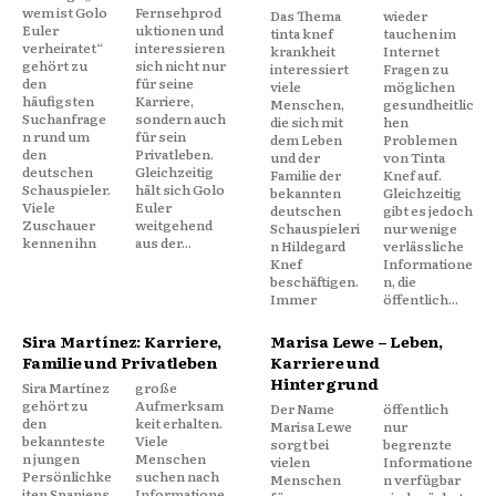
wem ist Golo
Fernsehprod
Das Thema
wieder
Euler
uktionen und
tinta knef
tauchen im
verheiratet“
interessieren
krankheit
Internet
gehört zu
sich nicht nur
interessiert
Fragen zu
den
für seine
viele
möglichen
häufigsten
Karriere,
Menschen,
gesundheitlic
Suchanfrage
sondern auch
die sich mit
hen
n rund um
für sein
dem Leben
Problemen
den
Privatleben.
und der
von Tinta
deutschen
Gleichzeitig
Familie der
Knef auf.
Schauspieler.
hält sich Golo
bekannten
Gleichzeitig
Viele
Euler
deutschen
gibt es jedoch
Zuschauer
weitgehend
Schauspieleri
nur wenige
kennen ihn
aus der...
n Hildegard
verlässliche
Knef
Informatione
beschäftigen.
n, die
Immer
öffentlich...
Sira Martínez: Karriere,
Marisa Lewe – Leben,
Familie und Privatleben
Karriere und
Hintergrund
Sira Martínez
große
gehört zu
Aufmerksam
Der Name
öffentlich
den
keit erhalten.
Marisa Lewe
nur
bekannteste
Viele
sorgt bei
begrenzte
n jungen
Menschen
vielen
Informatione
Persönlichke
suchen nach
Menschen
n verfügbar
iten Spaniens.
Informatione