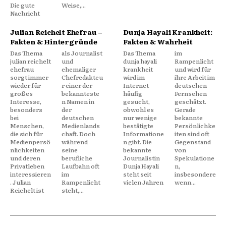
Die gute
Weise,...
Nachricht
Julian Reichelt Ehefrau –
Dunja Hayali Krankheit:
Fakten & Hintergründe
Fakten & Wahrheit
Das Thema
als Journalist
Das Thema
im
julian reichelt
und
dunja hayali
Rampenlicht
ehefrau
ehemaliger
krankheit
und wird für
sorgt immer
Chefredakteu
wird im
ihre Arbeit im
wieder für
r einer der
Internet
deutschen
großes
bekannteste
häufig
Fernsehen
Interesse,
n Namen in
gesucht,
geschätzt.
besonders
der
obwohl es
Gerade
bei
deutschen
nur wenige
bekannte
Menschen,
Medienlands
bestätigte
Persönlichke
die sich für
chaft. Doch
Informatione
iten sind oft
Medienpersö
während
n gibt. Die
Gegenstand
nlichkeiten
seine
bekannte
von
und deren
berufliche
Journalistin
Spekulatione
Privatleben
Laufbahn oft
Dunja Hayali
n,
interessieren
im
steht seit
insbesondere
. Julian
Rampenlicht
vielen Jahren
wenn...
Reichelt ist
steht,...