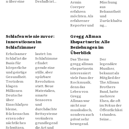
n über eine
Deshalb ist...
Armin
Mischung
Coerper
aus
erfahren
Bekanntheit
möchten. Als
und
erfahrener
Zurückhaltu
Reporter und
ng...
Schlafen wie nie zuvor:
Gregg Allman
Innovationen im
Ehepartnerin: Alle
Schlafzimmer
Beziehungen im
Überblick
Erholsamer
lautet: Im
Schlaf ist die
Schlafzimme
Das Thema
Der
Basis für
r findet
gregg allman
legendäre
körperliche
gerade eine
ehepartnerin
Musiker,
und geistige
stille, aber
interessiert
bekannt als
Gesundheit.
spürbare
viele Fans der
Mitglied der
Trotzdem
Revolution
Rockmusik,
The Allman
klagen
statt. Neue
denn das
Brothers
Millionen
Materialien,
Leben von
Band, hatte
Deutsche
smarte
Gregg
mehrere
über
Sensoren
Allman war
Ehen, die oft
Einschlafpro
und
nicht nur
im Fokus der
bleme,
durchdachte
musikalisch,
Öffentlichkei
Rückenschm
Bettsysteme
sondern auch
t standen.
erzen oder
verändern
privat sehr
Seine...
nächtliches
grundlegend
bewegend.
Schwitzen.
die Art und