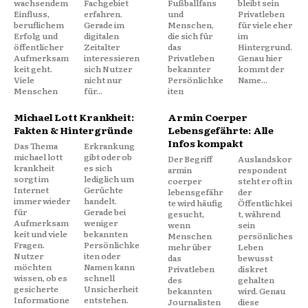
wachsendem
Fachgebiet
Fußballfans
bleibt sein
Einfluss,
erfahren.
und
Privatleben
beruflichem
Gerade im
Menschen,
für viele eher
Erfolg und
digitalen
die sich für
im
öffentlicher
Zeitalter
das
Hintergrund.
Aufmerksam
interessieren
Privatleben
Genau hier
keit geht.
sich Nutzer
bekannter
kommt der
Viele
nicht nur
Persönlichke
Name...
Menschen
für...
iten
Michael Lott Krankheit:
Armin Coerper
Fakten & Hintergründe
Lebensgefährte: Alle
Infos kompakt
Das Thema
Erkrankung
michael lott
gibt oder ob
Der Begriff
Auslandskor
krankheit
es sich
armin
respondent
sorgt im
lediglich um
coerper
steht er oft in
Internet
Gerüchte
lebensgefähr
der
immer wieder
handelt.
te wird häufig
Öffentlichkei
für
Gerade bei
gesucht,
t, während
Aufmerksam
weniger
wenn
sein
keit und viele
bekannten
Menschen
persönliches
Fragen.
Persönlichke
mehr über
Leben
Nutzer
iten oder
das
bewusst
möchten
Namen kann
Privatleben
diskret
wissen, ob es
schnell
des
gehalten
gesicherte
Unsicherheit
bekannten
wird. Genau
Informatione
entstehen.
Journalisten
diese