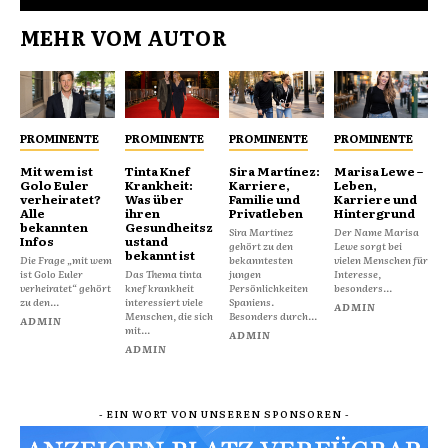
MEHR VOM AUTOR
PROMINENTE
PROMINENTE
PROMINENTE
PROMINENTE
Mit wem ist
Tinta Knef
Sira Martínez:
Marisa Lewe –
Golo Euler
Krankheit:
Karriere,
Leben,
verheiratet?
Was über
Familie und
Karriere und
Alle
ihren
Privatleben
Hintergrund
bekannten
Gesundheitsz
Sira Martínez
Der Name Marisa
Infos
ustand
gehört zu den
Lewe sorgt bei
bekannt ist
Die Frage „mit wem
bekanntesten
vielen Menschen für
ist Golo Euler
Das Thema tinta
jungen
Interesse,
verheiratet“ gehört
knef krankheit
Persönlichkeiten
besonders...
zu den...
interessiert viele
Spaniens.
ADMIN
Menschen, die sich
Besonders durch...
ADMIN
mit...
ADMIN
ADMIN
- EIN WORT VON UNSEREN SPONSOREN -