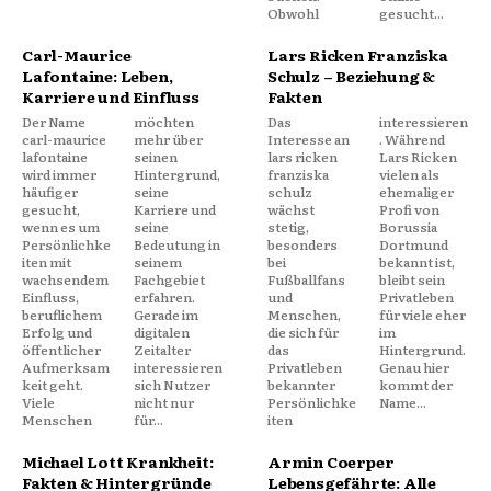
Obwohl
gesucht...
Carl-Maurice
Lars Ricken Franziska
Lafontaine: Leben,
Schulz – Beziehung &
Karriere und Einfluss
Fakten
Der Name
möchten
Das
interessieren
carl-maurice
mehr über
Interesse an
. Während
lafontaine
seinen
lars ricken
Lars Ricken
wird immer
Hintergrund,
franziska
vielen als
häufiger
seine
schulz
ehemaliger
gesucht,
Karriere und
wächst
Profi von
wenn es um
seine
stetig,
Borussia
Persönlichke
Bedeutung in
besonders
Dortmund
iten mit
seinem
bei
bekannt ist,
wachsendem
Fachgebiet
Fußballfans
bleibt sein
Einfluss,
erfahren.
und
Privatleben
beruflichem
Gerade im
Menschen,
für viele eher
Erfolg und
digitalen
die sich für
im
öffentlicher
Zeitalter
das
Hintergrund.
Aufmerksam
interessieren
Privatleben
Genau hier
keit geht.
sich Nutzer
bekannter
kommt der
Viele
nicht nur
Persönlichke
Name...
Menschen
für...
iten
Michael Lott Krankheit:
Armin Coerper
Fakten & Hintergründe
Lebensgefährte: Alle