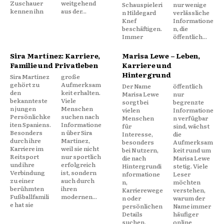
Zuschauer
weitgehend
Schauspieleri
nur wenige
kennen ihn
aus der...
n Hildegard
verlässliche
Knef
Informatione
beschäftigen.
n, die
Immer
öffentlich...
Sira Martínez: Karriere,
Marisa Lewe – Leben,
Familie und Privatleben
Karriere und
Hintergrund
Sira Martínez
große
gehört zu
Aufmerksam
Der Name
öffentlich
den
keit erhalten.
Marisa Lewe
nur
bekannteste
Viele
sorgt bei
begrenzte
n jungen
Menschen
vielen
Informatione
Persönlichke
suchen nach
Menschen
n verfügbar
iten Spaniens.
Informatione
für
sind, wächst
Besonders
n über Sira
Interesse,
die
durch ihre
Martínez,
besonders
Aufmerksam
Karriere im
weil sie nicht
bei Nutzern,
keit rund um
Reitsport
nur sportlich
die nach
Marisa Lewe
und ihre
erfolgreich
Hintergrundi
stetig. Viele
Verbindung
ist, sondern
nformatione
Leser
zu einer
auch durch
n,
möchten
berühmten
ihren
Karrierewege
verstehen,
Fußballfamili
modernen...
n oder
warum der
e hat sie
persönlichen
Name immer
Details
häufiger
suchen.
online