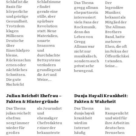
Schlaf ist die
Schlafzimme
Das Thema
Der
Basis für
r findet
gregg allman
legendäre
körperliche
gerade eine
ehepartnerin
Musiker,
und geistige
stille, aber
interessiert
bekannt als
Gesundheit.
spürbare
viele Fans der
Mitglied der
Trotzdem
Revolution
Rockmusik,
The Allman
klagen
statt. Neue
denn das
Brothers
Millionen
Materialien,
Leben von
Band, hatte
Deutsche
smarte
Gregg
mehrere
über
Sensoren
Allman war
Ehen, die oft
Einschlafpro
und
nicht nur
im Fokus der
bleme,
durchdachte
musikalisch,
Öffentlichkei
Rückenschm
Bettsysteme
sondern auch
t standen.
erzen oder
verändern
privat sehr
Seine...
nächtliches
grundlegend
bewegend.
Schwitzen.
die Art und
Die gute
Weise,...
Nachricht
Julian Reichelt Ehefrau –
Dunja Hayali Krankheit:
Fakten & Hintergründe
Fakten & Wahrheit
Das Thema
als Journalist
Das Thema
im
julian reichelt
und
dunja hayali
Rampenlicht
ehefrau
ehemaliger
krankheit
und wird für
sorgt immer
Chefredakteu
wird im
ihre Arbeit im
wieder für
r einer der
Internet
deutschen
großes
bekannteste
häufig
Fernsehen