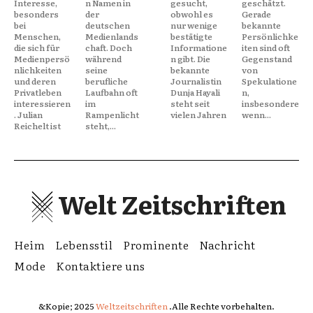
Interesse,
n Namen in
gesucht,
geschätzt.
besonders
der
obwohl es
Gerade
bei
deutschen
nur wenige
bekannte
Menschen,
Medienlands
bestätigte
Persönlichke
die sich für
chaft. Doch
Informatione
iten sind oft
Medienpersö
während
n gibt. Die
Gegenstand
nlichkeiten
seine
bekannte
von
und deren
berufliche
Journalistin
Spekulatione
Privatleben
Laufbahn oft
Dunja Hayali
n,
interessieren
im
steht seit
insbesondere
. Julian
Rampenlicht
vielen Jahren
wenn...
Reichelt ist
steht,...
Welt Zeitschriften
Heim
Lebensstil
Prominente
Nachricht
Mode
Kontaktiere uns
&Kopie; 2025
Weltzeitschriften
.Alle Rechte vorbehalten.