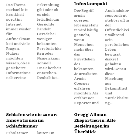
Infos kompakt
Das Thema
Erkrankung
michael lott
gibt oder ob
Der Begriff
Auslandskor
krankheit
es sich
armin
respondent
sorgt im
lediglich um
coerper
steht er oft in
Internet
Gerüchte
lebensgefähr
der
immer wieder
handelt.
te wird häufig
Öffentlichkei
für
Gerade bei
gesucht,
t, während
Aufmerksam
weniger
wenn
sein
keit und viele
bekannten
Menschen
persönliches
Fragen.
Persönlichke
mehr über
Leben
Nutzer
iten oder
das
bewusst
möchten
Namen kann
Privatleben
diskret
wissen, ob es
schnell
des
gehalten
gesicherte
Unsicherheit
bekannten
wird. Genau
Informatione
entstehen.
Journalisten
diese
n über eine
Deshalb ist...
Armin
Mischung
Coerper
aus
erfahren
Bekanntheit
möchten. Als
und
erfahrener
Zurückhaltu
Reporter und
ng...
Schlafen wie nie zuvor:
Gregg Allman
Innovationen im
Ehepartnerin: Alle
Schlafzimmer
Beziehungen im
Überblick
Erholsamer
lautet: Im