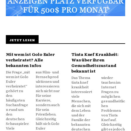
JETZT LESEN
Mit wem ist Golo Euler
Tinta Knef Krankheit:
verheiratet? Alle
Was über ihren
bekannten Infos
Gesundheitszustand
bekannt ist
Die Frage „mit
aus Film- und
wem ist Golo
Fernsehprod
Das Thema
wieder
Euler
uktionen und
tinta knef
tauchen im
verheiratet“
interessieren
krankheit
Internet
gehört zu
sich nicht nur
interessiert
Fragen zu
den
für seine
viele
möglichen
häufigsten
Karriere,
Menschen,
gesundheitlic
Suchanfrage
sondern auch
die sich mit
hen
n rund um
für sein
dem Leben
Problemen
den
Privatleben.
und der
von Tinta
deutschen
Gleichzeitig
Familie der
Knef auf.
Schauspieler.
hält sich Golo
bekannten
Gleichzeitig
Viele
Euler
deutschen
gibt es jedoch