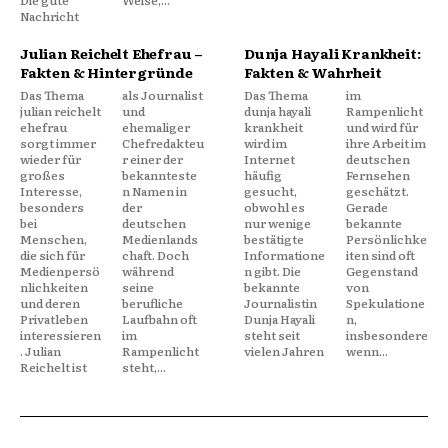
Nachricht
Julian Reichelt Ehefrau –
Dunja Hayali Krankheit:
Fakten & Hintergründe
Fakten & Wahrheit
Das Thema
als Journalist
Das Thema
im
julian reichelt
und
dunja hayali
Rampenlicht
ehefrau
ehemaliger
krankheit
und wird für
sorgt immer
Chefredakteu
wird im
ihre Arbeit im
wieder für
r einer der
Internet
deutschen
großes
bekannteste
häufig
Fernsehen
Interesse,
n Namen in
gesucht,
geschätzt.
besonders
der
obwohl es
Gerade
bei
deutschen
nur wenige
bekannte
Menschen,
Medienlands
bestätigte
Persönlichke
die sich für
chaft. Doch
Informatione
iten sind oft
Medienpersö
während
n gibt. Die
Gegenstand
nlichkeiten
seine
bekannte
von
und deren
berufliche
Journalistin
Spekulatione
Privatleben
Laufbahn oft
Dunja Hayali
n,
interessieren
im
steht seit
insbesondere
. Julian
Rampenlicht
vielen Jahren
wenn...
Reichelt ist
steht,...