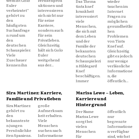
wem ist Golo
Fernsehprod
Das Thema
wieder
Euler
uktionen und
tinta knef
tauchen im
verheiratet“
interessieren
krankheit
Internet
gehört zu
sich nicht nur
interessiert
Fragen zu
den
für seine
viele
möglichen
häufigsten
Karriere,
Menschen,
gesundheitlic
Suchanfrage
sondern auch
die sich mit
hen
n rund um
für sein
dem Leben
Problemen
den
Privatleben.
und der
von Tinta
deutschen
Gleichzeitig
Familie der
Knef auf.
Schauspieler.
hält sich Golo
bekannten
Gleichzeitig
Viele
Euler
deutschen
gibt es jedoch
Zuschauer
weitgehend
Schauspieleri
nur wenige
kennen ihn
aus der...
n Hildegard
verlässliche
Knef
Informatione
beschäftigen.
n, die
Immer
öffentlich...
Sira Martínez: Karriere,
Marisa Lewe – Leben,
Familie und Privatleben
Karriere und
Hintergrund
Sira Martínez
große
gehört zu
Aufmerksam
Der Name
öffentlich
den
keit erhalten.
Marisa Lewe
nur
bekannteste
Viele
sorgt bei
begrenzte
n jungen
Menschen
vielen
Informatione
Persönlichke
suchen nach
Menschen
n verfügbar
iten Spaniens.
Informatione
für
sind, wächst