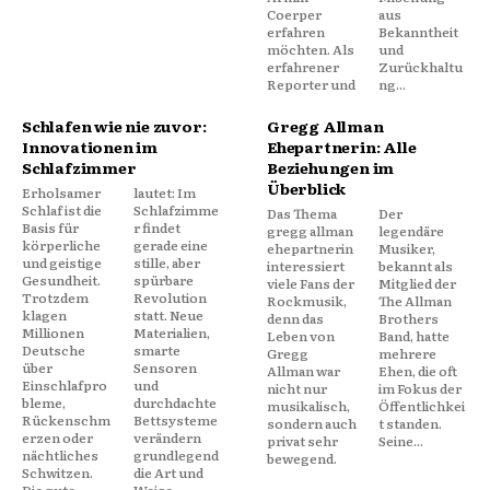
Coerper
aus
erfahren
Bekanntheit
möchten. Als
und
erfahrener
Zurückhaltu
Reporter und
ng...
Schlafen wie nie zuvor:
Gregg Allman
Innovationen im
Ehepartnerin: Alle
Schlafzimmer
Beziehungen im
Überblick
Erholsamer
lautet: Im
Schlaf ist die
Schlafzimme
Das Thema
Der
Basis für
r findet
gregg allman
legendäre
körperliche
gerade eine
ehepartnerin
Musiker,
und geistige
stille, aber
interessiert
bekannt als
Gesundheit.
spürbare
viele Fans der
Mitglied der
Trotzdem
Revolution
Rockmusik,
The Allman
klagen
statt. Neue
denn das
Brothers
Millionen
Materialien,
Leben von
Band, hatte
Deutsche
smarte
Gregg
mehrere
über
Sensoren
Allman war
Ehen, die oft
Einschlafpro
und
nicht nur
im Fokus der
bleme,
durchdachte
musikalisch,
Öffentlichkei
Rückenschm
Bettsysteme
sondern auch
t standen.
erzen oder
verändern
privat sehr
Seine...
nächtliches
grundlegend
bewegend.
Schwitzen.
die Art und
Die gute
Weise,...