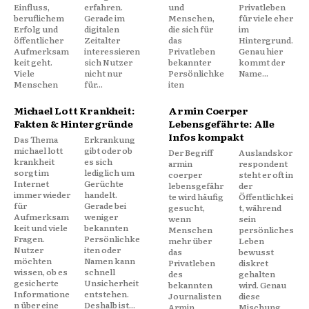
Einfluss,
erfahren.
und
Privatleben
beruflichem
Gerade im
Menschen,
für viele eher
Erfolg und
digitalen
die sich für
im
öffentlicher
Zeitalter
das
Hintergrund.
Aufmerksam
interessieren
Privatleben
Genau hier
keit geht.
sich Nutzer
bekannter
kommt der
Viele
nicht nur
Persönlichke
Name...
Menschen
für...
iten
Michael Lott Krankheit:
Armin Coerper
Fakten & Hintergründe
Lebensgefährte: Alle
Infos kompakt
Das Thema
Erkrankung
michael lott
gibt oder ob
Der Begriff
Auslandskor
krankheit
es sich
armin
respondent
sorgt im
lediglich um
coerper
steht er oft in
Internet
Gerüchte
lebensgefähr
der
immer wieder
handelt.
te wird häufig
Öffentlichkei
für
Gerade bei
gesucht,
t, während
Aufmerksam
weniger
wenn
sein
keit und viele
bekannten
Menschen
persönliches
Fragen.
Persönlichke
mehr über
Leben
Nutzer
iten oder
das
bewusst
möchten
Namen kann
Privatleben
diskret
wissen, ob es
schnell
des
gehalten
gesicherte
Unsicherheit
bekannten
wird. Genau
Informatione
entstehen.
Journalisten
diese
n über eine
Deshalb ist...
Armin
Mischung