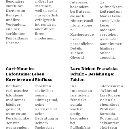
Besonders
n über Sira
Interesse,
die
durch ihre
Martínez,
besonders
Aufmerksam
Karriere im
weil sie nicht
bei Nutzern,
keit rund um
Reitsport
nur sportlich
die nach
Marisa Lewe
und ihre
erfolgreich
Hintergrundi
stetig. Viele
Verbindung
ist, sondern
nformatione
Leser
zu einer
auch durch
n,
möchten
berühmten
ihren
Karrierewege
verstehen,
Fußballfamili
modernen...
n oder
warum der
e hat sie
persönlichen
Name immer
Details
häufiger
suchen.
online
Obwohl
gesucht...
Carl-Maurice
Lars Ricken Franziska
Lafontaine: Leben,
Schulz – Beziehung &
Karriere und Einfluss
Fakten
Der Name
möchten
Das
interessieren
carl-maurice
mehr über
Interesse an
. Während
lafontaine
seinen
lars ricken
Lars Ricken
wird immer
Hintergrund,
franziska
vielen als
häufiger
seine
schulz
ehemaliger
gesucht,
Karriere und
wächst
Profi von
wenn es um
seine
stetig,
Borussia
Persönlichke
Bedeutung in
besonders
Dortmund
iten mit
seinem
bei
bekannt ist,
wachsendem
Fachgebiet
Fußballfans
bleibt sein