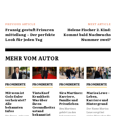
PREVIOUS ARTICLE
NEXT ARTICLE
Fransig gestuft Frisuren
Helene Fischer 2. Kind:
mittellang – Der perfekte
Kommt bald Nachwuchs
Look für jeden Tag
Nummer zwei?
MEHR VOM AUTOR
PROMINENTE
PROMINENTE
PROMINENTE
PROMINENTE
Mit wem ist
Tinta Knef
Sira Martínez:
Marisa Lewe –
Golo Euler
Krankheit:
Karriere,
Leben,
verheiratet?
Was über
Familie und
Karriere und
Alle
ihren
Privatleben
Hintergrund
bekannten
Gesundheitsz
Sira Martínez
Der Name Marisa
Infos
ustand
gehört zu den
Lewe sorgt bei
bekannt ist
Die Frage „mit wem
bekanntesten
vielen Menschen für