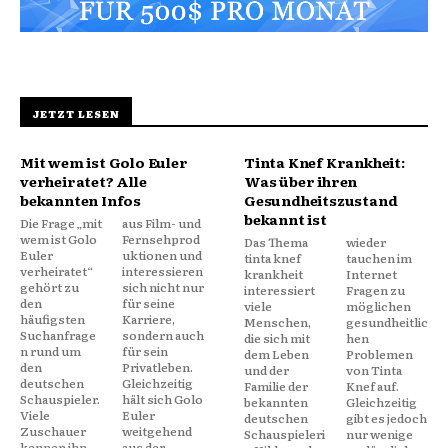
JETZT LESEN
Mit wem ist Golo Euler
Tinta Knef Krankheit:
verheiratet? Alle
Was über ihren
bekannten Infos
Gesundheitszustand
bekannt ist
Die Frage „mit
aus Film- und
wem ist Golo
Fernsehprod
Das Thema
wieder
Euler
uktionen und
tinta knef
tauchen im
verheiratet“
interessieren
krankheit
Internet
gehört zu
sich nicht nur
interessiert
Fragen zu
den
für seine
viele
möglichen
häufigsten
Karriere,
Menschen,
gesundheitlic
Suchanfrage
sondern auch
die sich mit
hen
n rund um
für sein
dem Leben
Problemen
den
Privatleben.
und der
von Tinta
deutschen
Gleichzeitig
Familie der
Knef auf.
Schauspieler.
hält sich Golo
bekannten
Gleichzeitig
Viele
Euler
deutschen
gibt es jedoch
Zuschauer
weitgehend
Schauspieleri
nur wenige
kennen ihn
aus der...