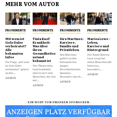
MEHR VOM AUTOR
PROMINENTE
PROMINENTE
PROMINENTE
PROMINENTE
Mit wem ist
Tinta Knef
Sira Martínez:
Marisa Lewe –
Golo Euler
Krankheit:
Karriere,
Leben,
verheiratet?
Was über
Familie und
Karriere und
Alle
ihren
Privatleben
Hintergrund
bekannten
Gesundheitsz
Sira Martínez
Der Name Marisa
Infos
ustand
gehört zu den
Lewe sorgt bei
bekannt ist
Die Frage „mit wem
bekanntesten
vielen Menschen für
ist Golo Euler
Das Thema tinta
jungen
Interesse,
verheiratet“ gehört
knef krankheit
Persönlichkeiten
besonders...
zu den...
interessiert viele
Spaniens.
ADMIN
Menschen, die sich
Besonders durch...
ADMIN
mit...
ADMIN
ADMIN
- EIN WORT VON UNSEREN SPONSOREN -