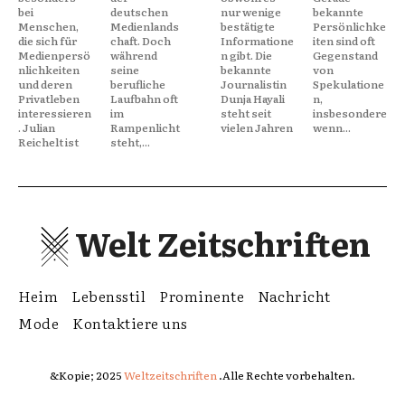
bei
deutschen
nur wenige
bekannte
Menschen,
Medienlands
bestätigte
Persönlichke
die sich für
chaft. Doch
Informatione
iten sind oft
Medienpersö
während
n gibt. Die
Gegenstand
nlichkeiten
seine
bekannte
von
und deren
berufliche
Journalistin
Spekulatione
Privatleben
Laufbahn oft
Dunja Hayali
n,
interessieren
im
steht seit
insbesondere
. Julian
Rampenlicht
vielen Jahren
wenn...
Reichelt ist
steht,...
Welt Zeitschriften
Heim
Lebensstil
Prominente
Nachricht
Mode
Kontaktiere uns
&Kopie; 2025
Weltzeitschriften
.Alle Rechte vorbehalten.