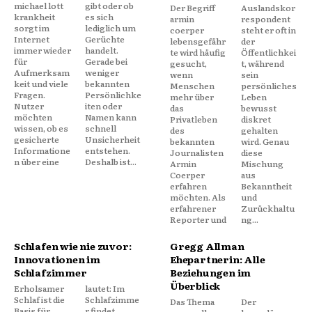
michael lott
gibt oder ob
Der Begriff
Auslandskor
krankheit
es sich
armin
respondent
sorgt im
lediglich um
coerper
steht er oft in
Internet
Gerüchte
lebensgefähr
der
immer wieder
handelt.
te wird häufig
Öffentlichkei
für
Gerade bei
gesucht,
t, während
Aufmerksam
weniger
wenn
sein
keit und viele
bekannten
Menschen
persönliches
Fragen.
Persönlichke
mehr über
Leben
Nutzer
iten oder
das
bewusst
möchten
Namen kann
Privatleben
diskret
wissen, ob es
schnell
des
gehalten
gesicherte
Unsicherheit
bekannten
wird. Genau
Informatione
entstehen.
Journalisten
diese
n über eine
Deshalb ist...
Armin
Mischung
Coerper
aus
erfahren
Bekanntheit
möchten. Als
und
erfahrener
Zurückhaltu
Reporter und
ng...
Schlafen wie nie zuvor:
Gregg Allman
Innovationen im
Ehepartnerin: Alle
Schlafzimmer
Beziehungen im
Überblick
Erholsamer
lautet: Im
Schlaf ist die
Schlafzimme
Das Thema
Der
Basis für
r findet