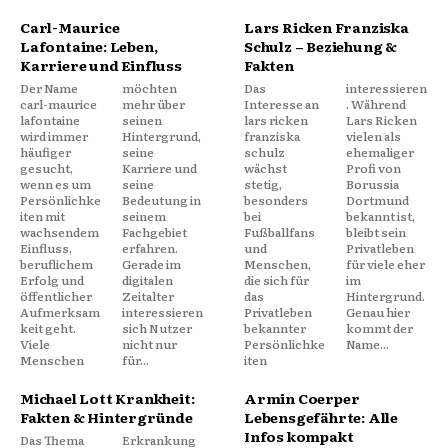
Carl-Maurice
Lars Ricken Franziska
Lafontaine: Leben,
Schulz – Beziehung &
Karriere und Einfluss
Fakten
Der Name
möchten
Das
interessieren
carl-maurice
mehr über
Interesse an
. Während
lafontaine
seinen
lars ricken
Lars Ricken
wird immer
Hintergrund,
franziska
vielen als
häufiger
seine
schulz
ehemaliger
gesucht,
Karriere und
wächst
Profi von
wenn es um
seine
stetig,
Borussia
Persönlichke
Bedeutung in
besonders
Dortmund
iten mit
seinem
bei
bekannt ist,
wachsendem
Fachgebiet
Fußballfans
bleibt sein
Einfluss,
erfahren.
und
Privatleben
beruflichem
Gerade im
Menschen,
für viele eher
Erfolg und
digitalen
die sich für
im
öffentlicher
Zeitalter
das
Hintergrund.
Aufmerksam
interessieren
Privatleben
Genau hier
keit geht.
sich Nutzer
bekannter
kommt der
Viele
nicht nur
Persönlichke
Name...
Menschen
für...
iten
Michael Lott Krankheit:
Armin Coerper
Fakten & Hintergründe
Lebensgefährte: Alle
Infos kompakt
Das Thema
Erkrankung