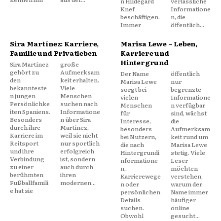
n Hildegard
verlässliche
Knef
Informatione
beschäftigen.
n, die
Immer
öffentlich...
Sira Martínez: Karriere,
Marisa Lewe – Leben,
Familie und Privatleben
Karriere und
Hintergrund
Sira Martínez
große
gehört zu
Aufmerksam
Der Name
öffentlich
den
keit erhalten.
Marisa Lewe
nur
bekannteste
Viele
sorgt bei
begrenzte
n jungen
Menschen
vielen
Informatione
Persönlichke
suchen nach
Menschen
n verfügbar
iten Spaniens.
Informatione
für
sind, wächst
Besonders
n über Sira
Interesse,
die
durch ihre
Martínez,
besonders
Aufmerksam
Karriere im
weil sie nicht
bei Nutzern,
keit rund um
Reitsport
nur sportlich
die nach
Marisa Lewe
und ihre
erfolgreich
Hintergrundi
stetig. Viele
Verbindung
ist, sondern
nformatione
Leser
zu einer
auch durch
n,
möchten
berühmten
ihren
Karrierewege
verstehen,
Fußballfamili
modernen...
n oder
warum der
e hat sie
persönlichen
Name immer
Details
häufiger
suchen.
online
Obwohl
gesucht...