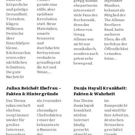
gregg allman
legendäre
körperliche
gerade eine
ehepartnerin
Musiker,
und geistige
stille, aber
interessiert
bekannt als
Gesundheit.
spürbare
viele Fans der
Mitglied der
Trotzdem
Revolution
Rockmusik,
The Allman
klagen
statt. Neue
denn das
Brothers
Millionen
Materialien,
Leben von
Band, hatte
Deutsche
smarte
Gregg
mehrere
über
Sensoren
Allman war
Ehen, die oft
Einschlafpro
und
nicht nur
im Fokus der
bleme,
durchdachte
musikalisch,
Öffentlichkei
Rückenschm
Bettsysteme
sondern auch
t standen.
erzen oder
verändern
privat sehr
Seine...
nächtliches
grundlegend
bewegend.
Schwitzen.
die Art und
Die gute
Weise,...
Nachricht
Julian Reichelt Ehefrau –
Dunja Hayali Krankheit:
Fakten & Hintergründe
Fakten & Wahrheit
Das Thema
als Journalist
Das Thema
im
julian reichelt
und
dunja hayali
Rampenlicht
ehefrau
ehemaliger
krankheit
und wird für
sorgt immer
Chefredakteu
wird im
ihre Arbeit im
wieder für
r einer der
Internet
deutschen
großes
bekannteste
häufig
Fernsehen
Interesse,
n Namen in
gesucht,
geschätzt.
besonders
der
obwohl es
Gerade