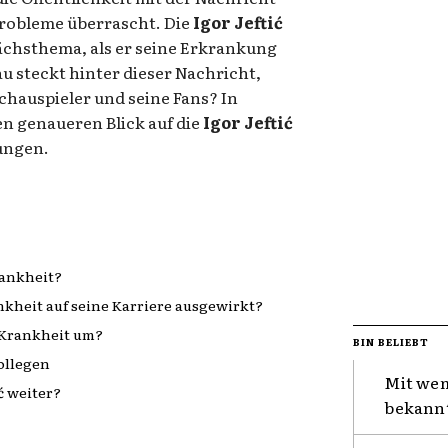
Probleme überrascht. Die
Igor Jeftić
chsthema, als er seine Erkrankung
u steckt hinter dieser Nachricht,
chauspieler und seine Fans? In
en genaueren Blick auf die
Igor Jeftić
ungen.
rankheit?
ankheit auf seine Karriere ausgewirkt?
r Krankheit um?
BIN BELIEBT
ollegen
Mit wem
ić weiter?
bekannt