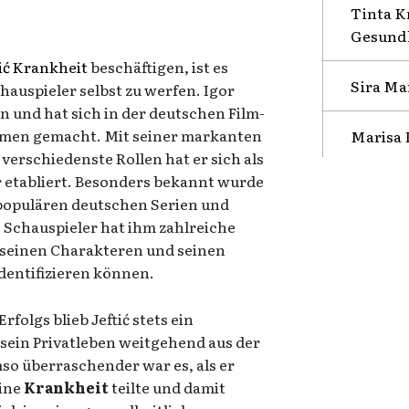
Tinta K
Gesundh
tić Krankheit
beschäftigen, ist es
Sira Ma
chauspieler selbst zu werfen. Igor
n und hat sich in der deutschen Film-
men gemacht. Mit seiner markanten
Marisa 
verschiedenste Rollen hat er sich als
r etabliert. Besonders bekannt wurde
n populären deutschen Serien und
ls Schauspieler hat ihm zahlreiche
t seinen Charakteren und seinen
identifizieren können.
rfolgs blieb Jeftić stets ein
sein Privatleben weitgehend aus der
mso überraschender war es, als er
eine
Krankheit
teilte und damit