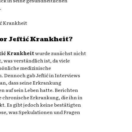
ick in seine gesundheitlichen
.
or Jeftić Krankheit
?
ftić Krankheit
wurde zunächst nicht
 was verständlich ist, da viele
sönliche medizinische
n. Dennoch gab Jeftić in Interviews
 an, dass seine Erkrankung
 auf sein Leben hatte. Berichten
ne chronische Erkrankung, die ihn in
t. Es gibt jedoch keine bestätigten
nose, was Spekulationen und Fragen