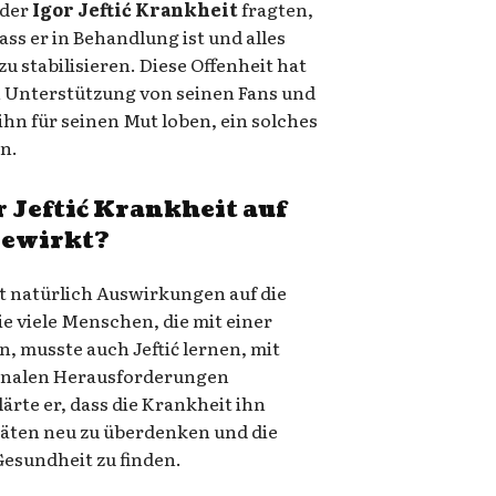
 der
Igor Jeftić Krankheit
fragten,
ass er in Behandlung ist und alles
u stabilisieren. Diese Offenheit hat
 Unterstützung von seinen Fans und
ihn für seinen Mut loben, ein solches
n.
r Jeftić Krankheit
auf
gewirkt?
t natürlich Auswirkungen auf die
e viele Menschen, die mit einer
 musste auch Jeftić lernen, mit
onalen Herausforderungen
ärte er, dass die Krankheit ihn
täten neu zu überdenken und die
esundheit zu finden.