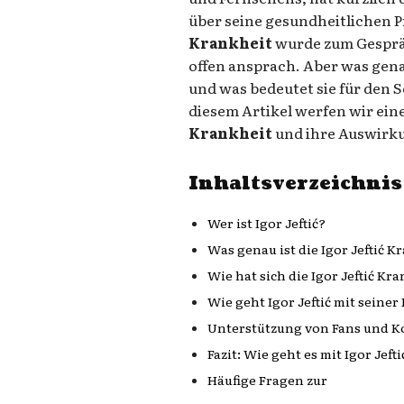
über seine gesundheitlichen 
Krankheit
wurde zum Gesprä
offen ansprach. Aber was gena
und was bedeutet sie für den S
diesem Artikel werfen wir ein
Krankheit
und ihre Auswirk
Inhaltsverzeichnis
Wer ist Igor Jeftić?
Was genau ist die Igor Jeftić K
Wie hat sich die Igor Jeftić Kr
Wie geht Igor Jeftić mit seine
Unterstützung von Fans und K
Fazit: Wie geht es mit Igor Jeft
Häufige Fragen zur