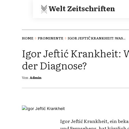
Welt Zeitschriften
HOME
PROMINENTE
IGOR JEFTIĆ KRANKHEIT: WAS...
Igor Jeftić Krankheit: 
der Diagnose?
Von
Admin
Igor Jeftić Krankheit, ein bek
und Fernsehens, hat kürzlich d