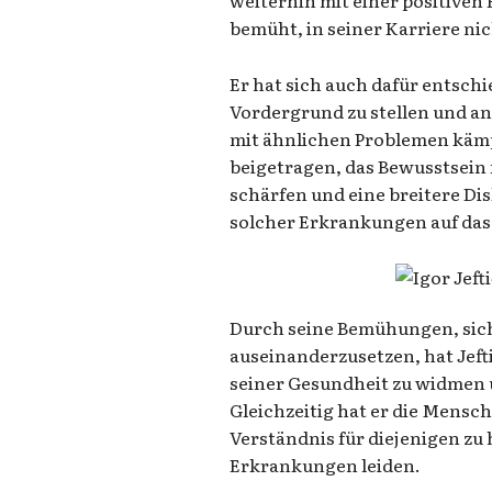
bemüht, in seiner Karriere ni
Er hat sich auch dafür entsch
Vordergrund zu stellen und a
mit ähnlichen Problemen kämp
beigetragen, das Bewusstsein
schärfen und eine breitere D
solcher Erkrankungen auf das 
Durch seine Bemühungen, sich 
auseinanderzusetzen, hat Jeftić
seiner Gesundheit zu widmen u
Gleichzeitig hat er die Mensc
Verständnis für diejenigen zu
Erkrankungen leiden.