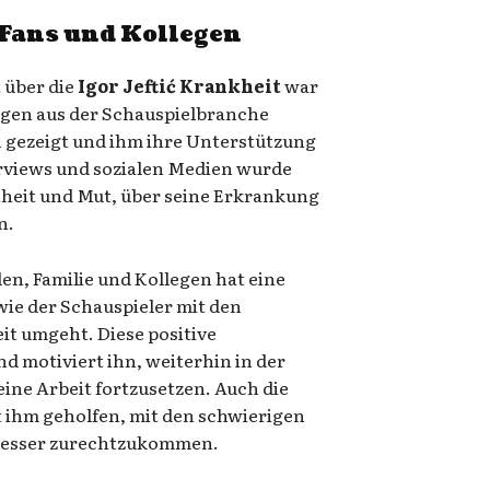
Fans und Kollegen
 über die
Igor Jeftić Krankheit
war
egen aus der Schauspielbranche
h gezeigt und ihm ihre Unterstützung
erviews und sozialen Medien wurde
enheit und Mut, über seine Erkrankung
n.
n, Familie und Kollegen hat eine
 wie der Schauspieler mit den
t umgeht. Diese positive
d motiviert ihn, weiterhin in der
eine Arbeit fortzusetzen. Auch die
 ihm geholfen, mit den schwierigen
besser zurechtzukommen.