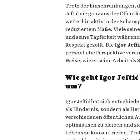
Trotz der Einschränkungen, di
Jeftić nie ganz aus der Öffent
weiterhin aktiv in der Schaus
reduziertem Maße. Viele seine
und seine Tapferkeit während
Respekt gezollt. Die
Igor Jeft
persönliche Perspektive verän
Weise, wie er seine Arbeit als
Wie geht Igor Jefti
um?
Igor Jeftić hat sich entschiede
als Hindernis, sondern als He
verschiedenen öffentlichen Aus
optimistisch zu bleiben und si
Lebens zu konzentrieren. Trot
weiterhin mit einer positiven 