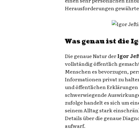
einen sehr persönlichen Einbl
Herausforderungen gewährte
Was genau ist die
Ig
Die genaue Natur der
Igor Je
vollständig öffentlich gemacht,
Menschen es bevorzugen, per
Informationen privat zu halte
und öffentlichen Erklärungen
schwerwiegende Auswirkungen
zufolge handelt es sich um ei
seinem Alltag stark einschränk
Details über die genaue Diag
aufwarf.