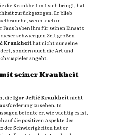
e die Krankheit mit sich bringt, hat
lichkeit zurückgezogen. Er blieb
pielbranche, wenn auch in
r Fans haben ihm für seinen Einsatz
 dieser schwierigen Zeit großen
ić Krankheit
hat nicht nur seine
dert, sondern auch die Art und
 Schauspieler angeht.
ć mit seiner Krankheit
n, die
Igor Jeftić Krankheit
nicht
rausforderung zu sehen. In
sagen betonte er, wie wichtig es ist,
ch auf die positiven Aspekte des
z der Schwierigkeiten hat er
Einstellung gearbeitet und sich