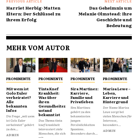
PREVIOUS ARTICLE
NEXT ARTICLE
Harriet Herbig-Matten
Das Geheimnis um
Eltern: Der Schlüssel zu
Melanie Olmstead: Ihre
ihrem Erfolg
Geschichte und
Bedeutung
MEHR VOM AUTOR
PROMINENTE
PROMINENTE
PROMINENTE
PROMINENTE
Mit wem ist
Tinta Knef
Sira Martínez:
Marisa Lewe –
Golo Euler
Krankheit:
Karriere,
Leben,
verheiratet?
Was über
Familie und
Karriere und
Alle
ihren
Privatleben
Hintergrund
bekannten
Gesundheitsz
Sira Martínez
Der Name Marisa
Infos
ustand
gehört zu den
Lewe sorgt bei
bekannt ist
Die Frage „mit wem
bekanntesten
vielen Menschen für
ist Golo Euler
Das Thema tinta
jungen
Interesse,
verheiratet“ gehört
knef krankheit
Persönlichkeiten
besonders...
zu den...
interessiert viele
Spaniens.
ADMIN
Menschen, die sich
Besonders durch...
ADMIN
mit...