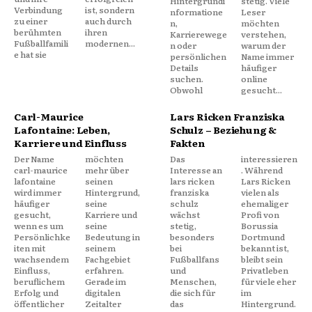
Hintergrundi
stetig. Viele
Verbindung
ist, sondern
nformatione
Leser
zu einer
auch durch
n,
möchten
berühmten
ihren
Karrierewege
verstehen,
Fußballfamili
modernen...
n oder
warum der
e hat sie
persönlichen
Name immer
Details
häufiger
suchen.
online
Obwohl
gesucht...
Carl-Maurice
Lars Ricken Franziska
Lafontaine: Leben,
Schulz – Beziehung &
Karriere und Einfluss
Fakten
Der Name
möchten
Das
interessieren
carl-maurice
mehr über
Interesse an
. Während
lafontaine
seinen
lars ricken
Lars Ricken
wird immer
Hintergrund,
franziska
vielen als
häufiger
seine
schulz
ehemaliger
gesucht,
Karriere und
wächst
Profi von
wenn es um
seine
stetig,
Borussia
Persönlichke
Bedeutung in
besonders
Dortmund
iten mit
seinem
bei
bekannt ist,
wachsendem
Fachgebiet
Fußballfans
bleibt sein
Einfluss,
erfahren.
und
Privatleben
beruflichem
Gerade im
Menschen,
für viele eher
Erfolg und
digitalen
die sich für
im
öffentlicher
Zeitalter
das
Hintergrund.