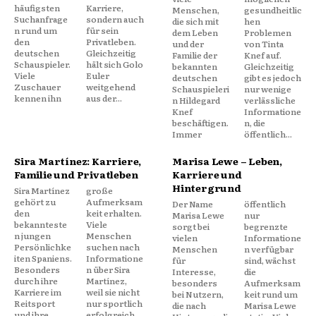
häufigsten
Karriere,
Menschen,
gesundheitlic
Suchanfrage
sondern auch
die sich mit
hen
n rund um
für sein
dem Leben
Problemen
den
Privatleben.
und der
von Tinta
deutschen
Gleichzeitig
Familie der
Knef auf.
Schauspieler.
hält sich Golo
bekannten
Gleichzeitig
Viele
Euler
deutschen
gibt es jedoch
Zuschauer
weitgehend
Schauspieleri
nur wenige
kennen ihn
aus der...
n Hildegard
verlässliche
Knef
Informatione
beschäftigen.
n, die
Immer
öffentlich...
Sira Martínez: Karriere,
Marisa Lewe – Leben,
Familie und Privatleben
Karriere und
Hintergrund
Sira Martínez
große
gehört zu
Aufmerksam
Der Name
öffentlich
den
keit erhalten.
Marisa Lewe
nur
bekannteste
Viele
sorgt bei
begrenzte
n jungen
Menschen
vielen
Informatione
Persönlichke
suchen nach
Menschen
n verfügbar
iten Spaniens.
Informatione
für
sind, wächst
Besonders
n über Sira
Interesse,
die
durch ihre
Martínez,
besonders
Aufmerksam
Karriere im
weil sie nicht
bei Nutzern,
keit rund um
Reitsport
nur sportlich
die nach
Marisa Lewe
und ihre
erfolgreich