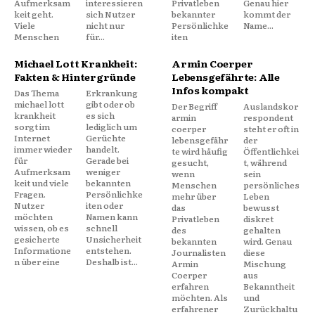
Aufmerksam
interessieren
Privatleben
Genau hier
keit geht.
sich Nutzer
bekannter
kommt der
Viele
nicht nur
Persönlichke
Name...
Menschen
für...
iten
Michael Lott Krankheit:
Armin Coerper
Fakten & Hintergründe
Lebensgefährte: Alle
Infos kompakt
Das Thema
Erkrankung
michael lott
gibt oder ob
Der Begriff
Auslandskor
krankheit
es sich
armin
respondent
sorgt im
lediglich um
coerper
steht er oft in
Internet
Gerüchte
lebensgefähr
der
immer wieder
handelt.
te wird häufig
Öffentlichkei
für
Gerade bei
gesucht,
t, während
Aufmerksam
weniger
wenn
sein
keit und viele
bekannten
Menschen
persönliches
Fragen.
Persönlichke
mehr über
Leben
Nutzer
iten oder
das
bewusst
möchten
Namen kann
Privatleben
diskret
wissen, ob es
schnell
des
gehalten
gesicherte
Unsicherheit
bekannten
wird. Genau
Informatione
entstehen.
Journalisten
diese
n über eine
Deshalb ist...
Armin
Mischung
Coerper
aus
erfahren
Bekanntheit
möchten. Als
und
erfahrener
Zurückhaltu