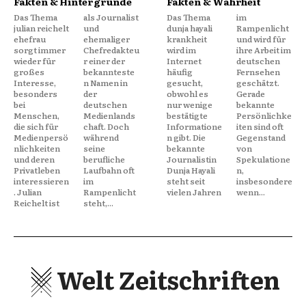
Fakten & Hintergründe
Fakten & Wahrheit
Das Thema
als Journalist
Das Thema
im
julian reichelt
und
dunja hayali
Rampenlicht
ehefrau
ehemaliger
krankheit
und wird für
sorgt immer
Chefredakteu
wird im
ihre Arbeit im
wieder für
r einer der
Internet
deutschen
großes
bekannteste
häufig
Fernsehen
Interesse,
n Namen in
gesucht,
geschätzt.
besonders
der
obwohl es
Gerade
bei
deutschen
nur wenige
bekannte
Menschen,
Medienlands
bestätigte
Persönlichke
die sich für
chaft. Doch
Informatione
iten sind oft
Medienpersö
während
n gibt. Die
Gegenstand
nlichkeiten
seine
bekannte
von
und deren
berufliche
Journalistin
Spekulatione
Privatleben
Laufbahn oft
Dunja Hayali
n,
interessieren
im
steht seit
insbesondere
. Julian
Rampenlicht
vielen Jahren
wenn...
Reichelt ist
steht,...
Welt Zeitschriften