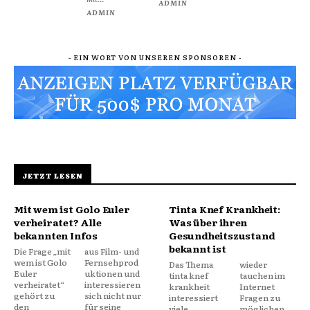
ADMIN
ADMIN
- EIN WORT VON UNSEREN SPONSOREN -
JETZT LESEN
Mit wem ist Golo Euler
Tinta Knef Krankheit:
verheiratet? Alle
Was über ihren
bekannten Infos
Gesundheitszustand
bekannt ist
Die Frage „mit
aus Film- und
wem ist Golo
Fernsehprod
Das Thema
wieder
Euler
uktionen und
tinta knef
tauchen im
verheiratet“
interessieren
krankheit
Internet
gehört zu
sich nicht nur
interessiert
Fragen zu
den
für seine
viele
möglichen