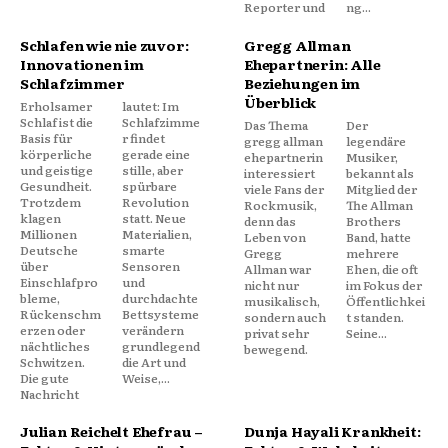
Reporter und
ng...
Schlafen wie nie zuvor:
Gregg Allman
Innovationen im
Ehepartnerin: Alle
Schlafzimmer
Beziehungen im
Überblick
Erholsamer
lautet: Im
Schlaf ist die
Schlafzimme
Das Thema
Der
Basis für
r findet
gregg allman
legendäre
körperliche
gerade eine
ehepartnerin
Musiker,
und geistige
stille, aber
interessiert
bekannt als
Gesundheit.
spürbare
viele Fans der
Mitglied der
Trotzdem
Revolution
Rockmusik,
The Allman
klagen
statt. Neue
denn das
Brothers
Millionen
Materialien,
Leben von
Band, hatte
Deutsche
smarte
Gregg
mehrere
über
Sensoren
Allman war
Ehen, die oft
Einschlafpro
und
nicht nur
im Fokus der
bleme,
durchdachte
musikalisch,
Öffentlichkei
Rückenschm
Bettsysteme
sondern auch
t standen.
erzen oder
verändern
privat sehr
Seine...
nächtliches
grundlegend
bewegend.
Schwitzen.
die Art und
Die gute
Weise,...
Nachricht
Julian Reichelt Ehefrau –
Dunja Hayali Krankheit: