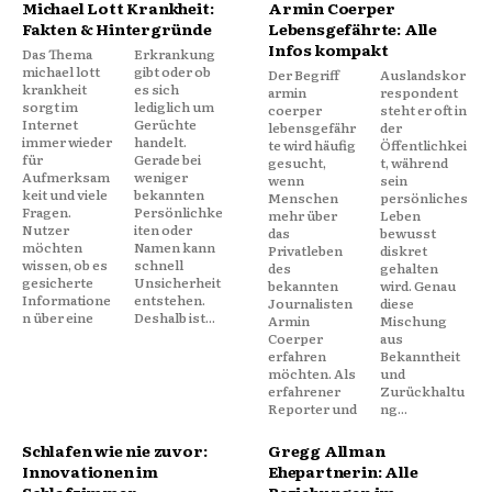
Michael Lott Krankheit:
Armin Coerper
Fakten & Hintergründe
Lebensgefährte: Alle
Infos kompakt
Das Thema
Erkrankung
michael lott
gibt oder ob
Der Begriff
Auslandskor
krankheit
es sich
armin
respondent
sorgt im
lediglich um
coerper
steht er oft in
Internet
Gerüchte
lebensgefähr
der
immer wieder
handelt.
te wird häufig
Öffentlichkei
für
Gerade bei
gesucht,
t, während
Aufmerksam
weniger
wenn
sein
keit und viele
bekannten
Menschen
persönliches
Fragen.
Persönlichke
mehr über
Leben
Nutzer
iten oder
das
bewusst
möchten
Namen kann
Privatleben
diskret
wissen, ob es
schnell
des
gehalten
gesicherte
Unsicherheit
bekannten
wird. Genau
Informatione
entstehen.
Journalisten
diese
n über eine
Deshalb ist...
Armin
Mischung
Coerper
aus
erfahren
Bekanntheit
möchten. Als
und
erfahrener
Zurückhaltu
Reporter und
ng...
Schlafen wie nie zuvor:
Gregg Allman
Innovationen im
Ehepartnerin: Alle
Schlafzimmer
Beziehungen im