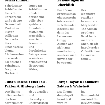
Überblick
Erholsamer
lautet: Im
Schlaf ist die
Schlafzimme
Das Thema
Der
Basis für
r findet
gregg allman
legendäre
körperliche
gerade eine
ehepartnerin
Musiker,
und geistige
stille, aber
interessiert
bekannt als
Gesundheit.
spürbare
viele Fans der
Mitglied der
Trotzdem
Revolution
Rockmusik,
The Allman
klagen
statt. Neue
denn das
Brothers
Millionen
Materialien,
Leben von
Band, hatte
Deutsche
smarte
Gregg
mehrere
über
Sensoren
Allman war
Ehen, die oft
Einschlafpro
und
nicht nur
im Fokus der
bleme,
durchdachte
musikalisch,
Öffentlichkei
Rückenschm
Bettsysteme
sondern auch
t standen.
erzen oder
verändern
privat sehr
Seine...
nächtliches
grundlegend
bewegend.
Schwitzen.
die Art und
Die gute
Weise,...
Nachricht
Julian Reichelt Ehefrau –
Dunja Hayali Krankheit:
Fakten & Hintergründe
Fakten & Wahrheit
Das Thema
als Journalist
Das Thema
im
julian reichelt
und
dunja hayali
Rampenlicht
ehefrau
ehemaliger
krankheit
und wird für
sorgt immer
Chefredakteu
wird im
ihre Arbeit im