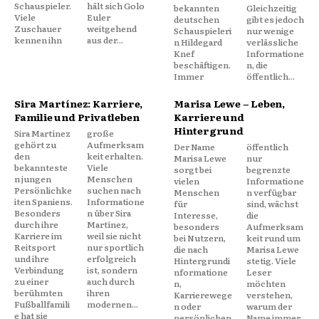
Schauspieler.
hält sich Golo
bekannten
Gleichzeitig
Viele
Euler
deutschen
gibt es jedoch
Zuschauer
weitgehend
Schauspieleri
nur wenige
kennen ihn
aus der...
n Hildegard
verlässliche
Knef
Informatione
beschäftigen.
n, die
Immer
öffentlich...
Sira Martínez: Karriere,
Marisa Lewe – Leben,
Familie und Privatleben
Karriere und
Hintergrund
Sira Martínez
große
gehört zu
Aufmerksam
Der Name
öffentlich
den
keit erhalten.
Marisa Lewe
nur
bekannteste
Viele
sorgt bei
begrenzte
n jungen
Menschen
vielen
Informatione
Persönlichke
suchen nach
Menschen
n verfügbar
iten Spaniens.
Informatione
für
sind, wächst
Besonders
n über Sira
Interesse,
die
durch ihre
Martínez,
besonders
Aufmerksam
Karriere im
weil sie nicht
bei Nutzern,
keit rund um
Reitsport
nur sportlich
die nach
Marisa Lewe
und ihre
erfolgreich
Hintergrundi
stetig. Viele
Verbindung
ist, sondern
nformatione
Leser
zu einer
auch durch
n,
möchten
berühmten
ihren
Karrierewege
verstehen,
Fußballfamili
modernen...
n oder
warum der
e hat sie
persönlichen
Name immer