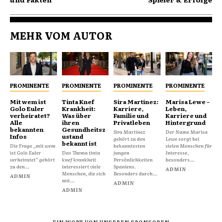
MEHR VOM AUTOR
PROMINENTE
PROMINENTE
PROMINENTE
PROMINENTE
Mit wem ist
Tinta Knef
Sira Martínez:
Marisa Lewe –
Golo Euler
Krankheit:
Karriere,
Leben,
verheiratet?
Was über
Familie und
Karriere und
Alle
ihren
Privatleben
Hintergrund
bekannten
Gesundheitsz
Sira Martínez
Der Name Marisa
Infos
ustand
gehört zu den
Lewe sorgt bei
bekannt ist
Die Frage „mit wem
bekanntesten
vielen Menschen für
ist Golo Euler
Das Thema tinta
jungen
Interesse,
verheiratet“ gehört
knef krankheit
Persönlichkeiten
besonders...
zu den...
interessiert viele
Spaniens.
ADMIN
Menschen, die sich
Besonders durch...
ADMIN
mit...
ADMIN
ADMIN
- EIN WORT VON UNSEREN SPONSOREN -