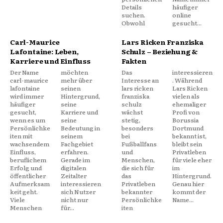
Details
häufiger
suchen.
online
Obwohl
gesucht...
Carl-Maurice
Lars Ricken Franziska
Lafontaine: Leben,
Schulz – Beziehung &
Karriere und Einfluss
Fakten
Der Name
möchten
Das
interessieren
carl-maurice
mehr über
Interesse an
. Während
lafontaine
seinen
lars ricken
Lars Ricken
wird immer
Hintergrund,
franziska
vielen als
häufiger
seine
schulz
ehemaliger
gesucht,
Karriere und
wächst
Profi von
wenn es um
seine
stetig,
Borussia
Persönlichke
Bedeutung in
besonders
Dortmund
iten mit
seinem
bei
bekannt ist,
wachsendem
Fachgebiet
Fußballfans
bleibt sein
Einfluss,
erfahren.
und
Privatleben
beruflichem
Gerade im
Menschen,
für viele eher
Erfolg und
digitalen
die sich für
im
öffentlicher
Zeitalter
das
Hintergrund.
Aufmerksam
interessieren
Privatleben
Genau hier
keit geht.
sich Nutzer
bekannter
kommt der
Viele
nicht nur
Persönlichke
Name...
Menschen
für...
iten