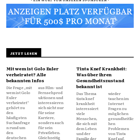
JETZT LESEN
Mit wem ist Golo Euler
Tinta Knef Krankheit:
verheiratet? Alle
Was über ihren
bekannten Infos
Gesundheitszustand
bekannt ist
Die Frage „mit
aus Film- und
wem ist Golo
Fernsehprod
Das Thema
wieder
Euler
uktionen und
tinta knef
tauchen im
verheiratet“
interessieren
krankheit
Internet
gehört zu
sich nicht nur
interessiert
Fragen zu
den
für seine
viele
möglichen
häufigsten
Karriere,
Menschen,
gesundheitlic
Suchanfrage
sondern auch
die sich mit
hen
n rund um
für sein
dem Leben
Problemen
den
Privatleben.
und der
von Tinta
deutschen
Gleichzeitig
Familie der
Knef auf.