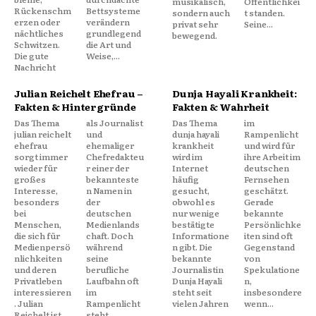
musikalisch,
Öffentlichkei
Rückenschm
Bettsysteme
sondern auch
t standen.
erzen oder
verändern
privat sehr
Seine...
nächtliches
grundlegend
bewegend.
Schwitzen.
die Art und
Die gute
Weise,...
Nachricht
Julian Reichelt Ehefrau –
Dunja Hayali Krankheit:
Fakten & Hintergründe
Fakten & Wahrheit
Das Thema
als Journalist
Das Thema
im
julian reichelt
und
dunja hayali
Rampenlicht
ehefrau
ehemaliger
krankheit
und wird für
sorgt immer
Chefredakteu
wird im
ihre Arbeit im
wieder für
r einer der
Internet
deutschen
großes
bekannteste
häufig
Fernsehen
Interesse,
n Namen in
gesucht,
geschätzt.
besonders
der
obwohl es
Gerade
bei
deutschen
nur wenige
bekannte
Menschen,
Medienlands
bestätigte
Persönlichke
die sich für
chaft. Doch
Informatione
iten sind oft
Medienpersö
während
n gibt. Die
Gegenstand
nlichkeiten
seine
bekannte
von
und deren
berufliche
Journalistin
Spekulatione
Privatleben
Laufbahn oft
Dunja Hayali
n,
interessieren
im
steht seit
insbesondere
. Julian
Rampenlicht
vielen Jahren
wenn...
Reichelt ist
steht,...