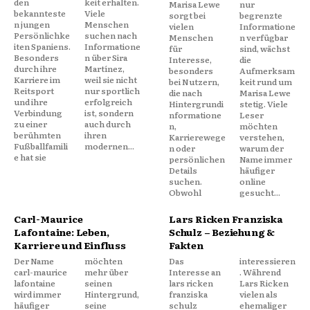
den
keit erhalten.
Marisa Lewe
nur
bekannteste
Viele
sorgt bei
begrenzte
n jungen
Menschen
vielen
Informatione
Persönlichke
suchen nach
Menschen
n verfügbar
iten Spaniens.
Informatione
für
sind, wächst
Besonders
n über Sira
Interesse,
die
durch ihre
Martínez,
besonders
Aufmerksam
Karriere im
weil sie nicht
bei Nutzern,
keit rund um
Reitsport
nur sportlich
die nach
Marisa Lewe
und ihre
erfolgreich
Hintergrundi
stetig. Viele
Verbindung
ist, sondern
nformatione
Leser
zu einer
auch durch
n,
möchten
berühmten
ihren
Karrierewege
verstehen,
Fußballfamili
modernen...
n oder
warum der
e hat sie
persönlichen
Name immer
Details
häufiger
suchen.
online
Obwohl
gesucht...
Carl-Maurice
Lars Ricken Franziska
Lafontaine: Leben,
Schulz – Beziehung &
Karriere und Einfluss
Fakten
Der Name
möchten
Das
interessieren
carl-maurice
mehr über
Interesse an
. Während
lafontaine
seinen
lars ricken
Lars Ricken
wird immer
Hintergrund,
franziska
vielen als
häufiger
seine
schulz
ehemaliger