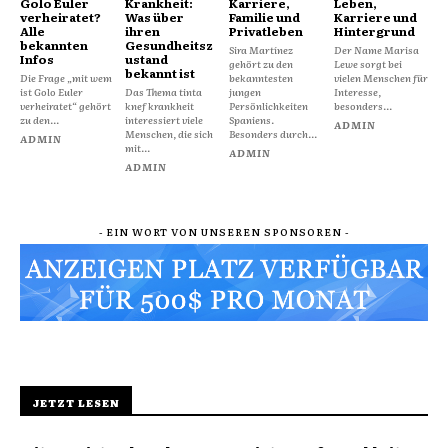
Golo Euler
Krankheit:
Karriere,
Leben,
verheiratet?
Was über
Familie und
Karriere und
Alle
ihren
Privatleben
Hintergrund
bekannten
Gesundheitsz
Sira Martínez
Der Name Marisa
Infos
ustand
gehört zu den
Lewe sorgt bei
bekannt ist
Die Frage „mit wem
bekanntesten
vielen Menschen für
ist Golo Euler
Das Thema tinta
jungen
Interesse,
verheiratet“ gehört
knef krankheit
Persönlichkeiten
besonders...
zu den...
interessiert viele
Spaniens.
ADMIN
Menschen, die sich
Besonders durch...
ADMIN
mit...
ADMIN
ADMIN
- EIN WORT VON UNSEREN SPONSOREN -
JETZT LESEN