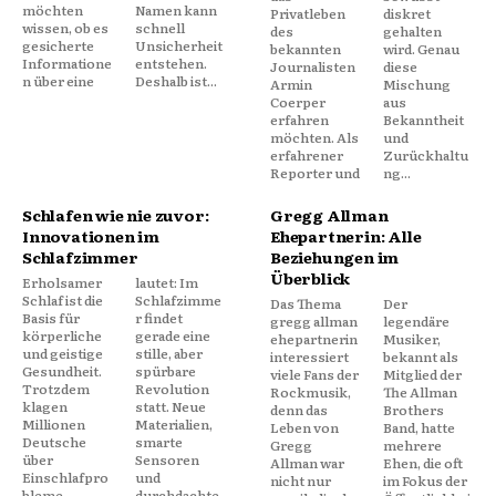
möchten
Namen kann
Privatleben
diskret
wissen, ob es
schnell
des
gehalten
gesicherte
Unsicherheit
bekannten
wird. Genau
Informatione
entstehen.
Journalisten
diese
n über eine
Deshalb ist...
Armin
Mischung
Coerper
aus
erfahren
Bekanntheit
möchten. Als
und
erfahrener
Zurückhaltu
Reporter und
ng...
Schlafen wie nie zuvor:
Gregg Allman
Innovationen im
Ehepartnerin: Alle
Schlafzimmer
Beziehungen im
Überblick
Erholsamer
lautet: Im
Schlaf ist die
Schlafzimme
Das Thema
Der
Basis für
r findet
gregg allman
legendäre
körperliche
gerade eine
ehepartnerin
Musiker,
und geistige
stille, aber
interessiert
bekannt als
Gesundheit.
spürbare
viele Fans der
Mitglied der
Trotzdem
Revolution
Rockmusik,
The Allman
klagen
statt. Neue
denn das
Brothers
Millionen
Materialien,
Leben von
Band, hatte
Deutsche
smarte
Gregg
mehrere
über
Sensoren
Allman war
Ehen, die oft
Einschlafpro
und
nicht nur
im Fokus der
bleme,
durchdachte