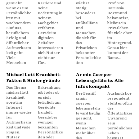
gesucht,
Karriere und
wächst
Profi von
wenn es um
seine
stetig,
Borussia
Persönlichke
Bedeutung in
besonders
Dortmund
iten mit
seinem
bei
bekannt ist,
wachsendem
Fachgebiet
Fußballfans
bleibt sein
Einfluss,
erfahren.
und
Privatleben
beruflichem
Gerade im
Menschen,
für viele eher
Erfolg und
digitalen
die sich für
im
öffentlicher
Zeitalter
das
Hintergrund.
Aufmerksam
interessieren
Privatleben
Genau hier
keit geht.
sich Nutzer
bekannter
kommt der
Viele
nicht nur
Persönlichke
Name...
Menschen
für...
iten
Michael Lott Krankheit:
Armin Coerper
Fakten & Hintergründe
Lebensgefährte: Alle
Infos kompakt
Das Thema
Erkrankung
michael lott
gibt oder ob
Der Begriff
Auslandskor
krankheit
es sich
armin
respondent
sorgt im
lediglich um
coerper
steht er oft in
Internet
Gerüchte
lebensgefähr
der
immer wieder
handelt.
te wird häufig
Öffentlichkei
für
Gerade bei
gesucht,
t, während
Aufmerksam
weniger
wenn
sein
keit und viele
bekannten
Menschen
persönliches
Fragen.
Persönlichke
mehr über
Leben
Nutzer
iten oder
das
bewusst