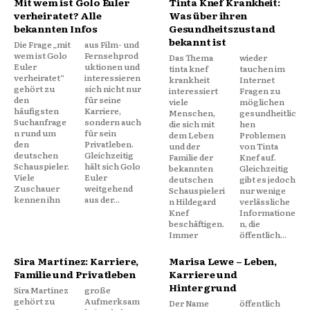
Mit wem ist Golo Euler
Tinta Knef Krankheit:
verheiratet? Alle
Was über ihren
bekannten Infos
Gesundheitszustand
bekannt ist
Die Frage „mit
aus Film- und
wem ist Golo
Fernsehprod
Das Thema
wieder
Euler
uktionen und
tinta knef
tauchen im
verheiratet“
interessieren
krankheit
Internet
gehört zu
sich nicht nur
interessiert
Fragen zu
den
für seine
viele
möglichen
häufigsten
Karriere,
Menschen,
gesundheitlic
Suchanfrage
sondern auch
die sich mit
hen
n rund um
für sein
dem Leben
Problemen
den
Privatleben.
und der
von Tinta
deutschen
Gleichzeitig
Familie der
Knef auf.
Schauspieler.
hält sich Golo
bekannten
Gleichzeitig
Viele
Euler
deutschen
gibt es jedoch
Zuschauer
weitgehend
Schauspieleri
nur wenige
kennen ihn
aus der...
n Hildegard
verlässliche
Knef
Informatione
beschäftigen.
n, die
Immer
öffentlich...
Sira Martínez: Karriere,
Marisa Lewe – Leben,
Familie und Privatleben
Karriere und
Hintergrund
Sira Martínez
große
gehört zu
Aufmerksam
Der Name
öffentlich