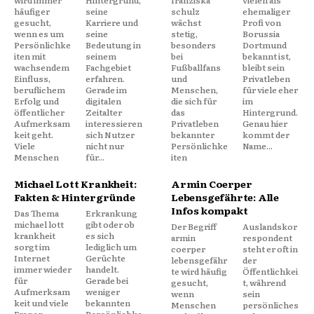
häufiger
seine
schulz
ehemaliger
gesucht,
Karriere und
wächst
Profi von
wenn es um
seine
stetig,
Borussia
Persönlichke
Bedeutung in
besonders
Dortmund
iten mit
seinem
bei
bekannt ist,
wachsendem
Fachgebiet
Fußballfans
bleibt sein
Einfluss,
erfahren.
und
Privatleben
beruflichem
Gerade im
Menschen,
für viele eher
Erfolg und
digitalen
die sich für
im
öffentlicher
Zeitalter
das
Hintergrund.
Aufmerksam
interessieren
Privatleben
Genau hier
keit geht.
sich Nutzer
bekannter
kommt der
Viele
nicht nur
Persönlichke
Name...
Menschen
für...
iten
Michael Lott Krankheit:
Armin Coerper
Fakten & Hintergründe
Lebensgefährte: Alle
Infos kompakt
Das Thema
Erkrankung
michael lott
gibt oder ob
Der Begriff
Auslandskor
krankheit
es sich
armin
respondent
sorgt im
lediglich um
coerper
steht er oft in
Internet
Gerüchte
lebensgefähr
der
immer wieder
handelt.
te wird häufig
Öffentlichkei
für
Gerade bei
gesucht,
t, während
Aufmerksam
weniger
wenn
sein
keit und viele
bekannten
Menschen
persönliches
Fragen.
Persönlichke