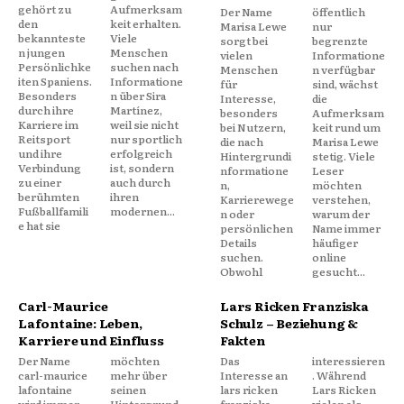
gehört zu
Aufmerksam
Der Name
öffentlich
den
keit erhalten.
Marisa Lewe
nur
bekannteste
Viele
sorgt bei
begrenzte
n jungen
Menschen
vielen
Informatione
Persönlichke
suchen nach
Menschen
n verfügbar
iten Spaniens.
Informatione
für
sind, wächst
Besonders
n über Sira
Interesse,
die
durch ihre
Martínez,
besonders
Aufmerksam
Karriere im
weil sie nicht
bei Nutzern,
keit rund um
Reitsport
nur sportlich
die nach
Marisa Lewe
und ihre
erfolgreich
Hintergrundi
stetig. Viele
Verbindung
ist, sondern
nformatione
Leser
zu einer
auch durch
n,
möchten
berühmten
ihren
Karrierewege
verstehen,
Fußballfamili
modernen...
n oder
warum der
e hat sie
persönlichen
Name immer
Details
häufiger
suchen.
online
Obwohl
gesucht...
Carl-Maurice
Lars Ricken Franziska
Lafontaine: Leben,
Schulz – Beziehung &
Karriere und Einfluss
Fakten
Der Name
möchten
Das
interessieren
carl-maurice
mehr über
Interesse an
. Während
lafontaine
seinen
lars ricken
Lars Ricken
wird immer
Hintergrund,
franziska
vielen als