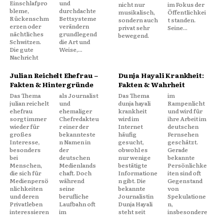
Einschlafpro
und
nicht nur
im Fokus der
bleme,
durchdachte
musikalisch,
Öffentlichkei
Rückenschm
Bettsysteme
sondern auch
t standen.
erzen oder
verändern
privat sehr
Seine...
nächtliches
grundlegend
bewegend.
Schwitzen.
die Art und
Die gute
Weise,...
Nachricht
Julian Reichelt Ehefrau –
Dunja Hayali Krankheit:
Fakten & Hintergründe
Fakten & Wahrheit
Das Thema
als Journalist
Das Thema
im
julian reichelt
und
dunja hayali
Rampenlicht
ehefrau
ehemaliger
krankheit
und wird für
sorgt immer
Chefredakteu
wird im
ihre Arbeit im
wieder für
r einer der
Internet
deutschen
großes
bekannteste
häufig
Fernsehen
Interesse,
n Namen in
gesucht,
geschätzt.
besonders
der
obwohl es
Gerade
bei
deutschen
nur wenige
bekannte
Menschen,
Medienlands
bestätigte
Persönlichke
die sich für
chaft. Doch
Informatione
iten sind oft
Medienpersö
während
n gibt. Die
Gegenstand
nlichkeiten
seine
bekannte
von
und deren
berufliche
Journalistin
Spekulatione
Privatleben
Laufbahn oft
Dunja Hayali
n,
interessieren
im
steht seit
insbesondere