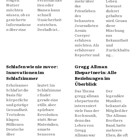
mehr über
Leben
Nutzer
iten oder
das
bewusst
möchten
Namen kann
Privatleben
diskret
wissen, ob es
schnell
des
gehalten
gesicherte
Unsicherheit
bekannten
wird. Genau
Informatione
entstehen.
Journalisten
diese
n über eine
Deshalb ist...
Armin
Mischung
Coerper
aus
erfahren
Bekanntheit
möchten. Als
und
erfahrener
Zurückhaltu
Reporter und
ng...
Schlafen wie nie zuvor:
Gregg Allman
Innovationen im
Ehepartnerin: Alle
Schlafzimmer
Beziehungen im
Überblick
Erholsamer
lautet: Im
Schlaf ist die
Schlafzimme
Das Thema
Der
Basis für
r findet
gregg allman
legendäre
körperliche
gerade eine
ehepartnerin
Musiker,
und geistige
stille, aber
interessiert
bekannt als
Gesundheit.
spürbare
viele Fans der
Mitglied der
Trotzdem
Revolution
Rockmusik,
The Allman
klagen
statt. Neue
denn das
Brothers
Millionen
Materialien,
Leben von
Band, hatte
Deutsche
smarte
Gregg
mehrere
über
Sensoren
Allman war
Ehen, die oft