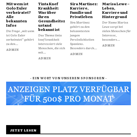
Mit wem ist
Tinta Knef
Sira Martínez:
Marisa Lewe –
Golo Euler
Krankheit:
Karriere,
Leben,
verheiratet?
Was über
Familie und
Karriere und
Alle
ihren
Privatleben
Hintergrund
bekannten
Gesundheitsz
Sira Martínez
Der Name Marisa
Infos
ustand
gehört zu den
Lewe sorgt bei
bekannt ist
Die Frage „mit wem
bekanntesten
vielen Menschen für
ist Golo Euler
Das Thema tinta
jungen
Interesse,
verheiratet“ gehört
knef krankheit
Persönlichkeiten
besonders...
zu den...
interessiert viele
Spaniens.
ADMIN
Menschen, die sich
Besonders durch...
ADMIN
mit...
ADMIN
ADMIN
- EIN WORT VON UNSEREN SPONSOREN -
JETZT LESEN