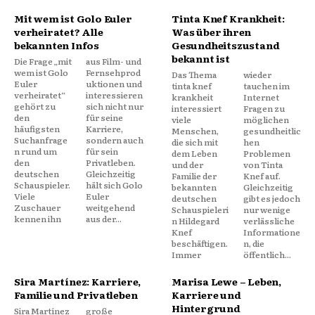
Mit wem ist Golo Euler
Tinta Knef Krankheit:
verheiratet? Alle
Was über ihren
bekannten Infos
Gesundheitszustand
bekannt ist
Die Frage „mit
aus Film- und
wem ist Golo
Fernsehprod
Das Thema
wieder
Euler
uktionen und
tinta knef
tauchen im
verheiratet“
interessieren
krankheit
Internet
gehört zu
sich nicht nur
interessiert
Fragen zu
den
für seine
viele
möglichen
häufigsten
Karriere,
Menschen,
gesundheitlic
Suchanfrage
sondern auch
die sich mit
hen
n rund um
für sein
dem Leben
Problemen
den
Privatleben.
und der
von Tinta
deutschen
Gleichzeitig
Familie der
Knef auf.
Schauspieler.
hält sich Golo
bekannten
Gleichzeitig
Viele
Euler
deutschen
gibt es jedoch
Zuschauer
weitgehend
Schauspieleri
nur wenige
kennen ihn
aus der...
n Hildegard
verlässliche
Knef
Informatione
beschäftigen.
n, die
Immer
öffentlich...
Sira Martínez: Karriere,
Marisa Lewe – Leben,
Familie und Privatleben
Karriere und
Hintergrund
Sira Martínez
große