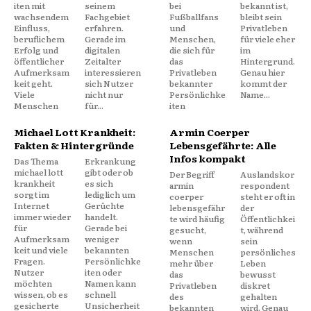
iten mit
seinem
bei
bekannt ist,
wachsendem
Fachgebiet
Fußballfans
bleibt sein
Einfluss,
erfahren.
und
Privatleben
beruflichem
Gerade im
Menschen,
für viele eher
Erfolg und
digitalen
die sich für
im
öffentlicher
Zeitalter
das
Hintergrund.
Aufmerksam
interessieren
Privatleben
Genau hier
keit geht.
sich Nutzer
bekannter
kommt der
Viele
nicht nur
Persönlichke
Name...
Menschen
für...
iten
Michael Lott Krankheit:
Armin Coerper
Fakten & Hintergründe
Lebensgefährte: Alle
Infos kompakt
Das Thema
Erkrankung
michael lott
gibt oder ob
Der Begriff
Auslandskor
krankheit
es sich
armin
respondent
sorgt im
lediglich um
coerper
steht er oft in
Internet
Gerüchte
lebensgefähr
der
immer wieder
handelt.
te wird häufig
Öffentlichkei
für
Gerade bei
gesucht,
t, während
Aufmerksam
weniger
wenn
sein
keit und viele
bekannten
Menschen
persönliches
Fragen.
Persönlichke
mehr über
Leben
Nutzer
iten oder
das
bewusst
möchten
Namen kann
Privatleben
diskret
wissen, ob es
schnell
des
gehalten
gesicherte
Unsicherheit
bekannten
wird. Genau