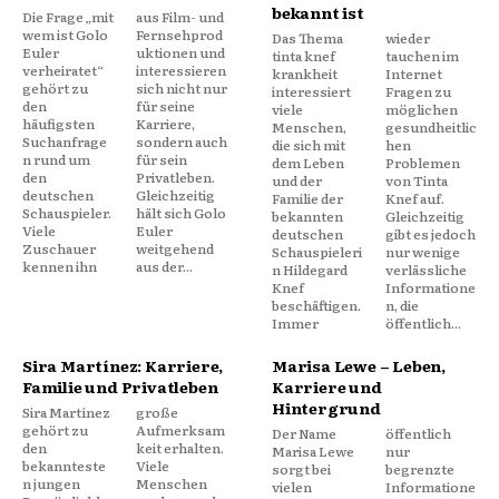
bekannt ist
Die Frage „mit
aus Film- und
wem ist Golo
Fernsehprod
Das Thema
wieder
Euler
uktionen und
tinta knef
tauchen im
verheiratet“
interessieren
krankheit
Internet
gehört zu
sich nicht nur
interessiert
Fragen zu
den
für seine
viele
möglichen
häufigsten
Karriere,
Menschen,
gesundheitlic
Suchanfrage
sondern auch
die sich mit
hen
n rund um
für sein
dem Leben
Problemen
den
Privatleben.
und der
von Tinta
deutschen
Gleichzeitig
Familie der
Knef auf.
Schauspieler.
hält sich Golo
bekannten
Gleichzeitig
Viele
Euler
deutschen
gibt es jedoch
Zuschauer
weitgehend
Schauspieleri
nur wenige
kennen ihn
aus der...
n Hildegard
verlässliche
Knef
Informatione
beschäftigen.
n, die
Immer
öffentlich...
Sira Martínez: Karriere,
Marisa Lewe – Leben,
Familie und Privatleben
Karriere und
Hintergrund
Sira Martínez
große
gehört zu
Aufmerksam
Der Name
öffentlich
den
keit erhalten.
Marisa Lewe
nur
bekannteste
Viele
sorgt bei
begrenzte
n jungen
Menschen
vielen
Informatione