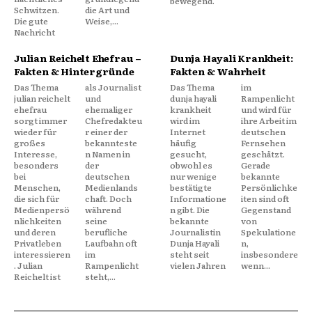
bewegend.
Schwitzen.
die Art und
Die gute
Weise,...
Nachricht
Julian Reichelt Ehefrau –
Dunja Hayali Krankheit:
Fakten & Hintergründe
Fakten & Wahrheit
Das Thema
als Journalist
Das Thema
im
julian reichelt
und
dunja hayali
Rampenlicht
ehefrau
ehemaliger
krankheit
und wird für
sorgt immer
Chefredakteu
wird im
ihre Arbeit im
wieder für
r einer der
Internet
deutschen
großes
bekannteste
häufig
Fernsehen
Interesse,
n Namen in
gesucht,
geschätzt.
besonders
der
obwohl es
Gerade
bei
deutschen
nur wenige
bekannte
Menschen,
Medienlands
bestätigte
Persönlichke
die sich für
chaft. Doch
Informatione
iten sind oft
Medienpersö
während
n gibt. Die
Gegenstand
nlichkeiten
seine
bekannte
von
und deren
berufliche
Journalistin
Spekulatione
Privatleben
Laufbahn oft
Dunja Hayali
n,
interessieren
im
steht seit
insbesondere
. Julian
Rampenlicht
vielen Jahren
wenn...
Reichelt ist
steht,...