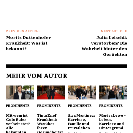
PREVIOUS ARTICLE
NEXT ARTICLE
Moritz Duttenhofer
Julia Leischik
Krankheit: Was ist
verstorben? Die
bekannt?
Wahrheit hinter den
Gerüchten
MEHR VOM AUTOR
PROMINENTE
PROMINENTE
PROMINENTE
PROMINENTE
Mit wem ist
Tinta Knef
Sira Martínez:
Marisa Lewe –
Golo Euler
Krankheit:
Karriere,
Leben,
verheiratet?
Was über
Familie und
Karriere und
Alle
ihren
Privatleben
Hintergrund
bekannten
Gesundheitsz