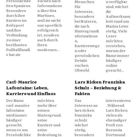
Persönlichke
suchen nach
Menschen
n verfügbar
iten Spaniens.
Informatione
für
sind, wächst
Besonders
n über Sira
Interesse,
die
durch ihre
Martínez,
besonders
Aufmerksam
Karriere im
weil sie nicht
bei Nutzern,
keit rund um
Reitsport
nur sportlich
die nach
Marisa Lewe
und ihre
erfolgreich
Hintergrundi
stetig. Viele
Verbindung
ist, sondern
nformatione
Leser
zu einer
auch durch
n,
möchten
berühmten
ihren
Karrierewege
verstehen,
Fußballfamili
modernen...
n oder
warum der
e hat sie
persönlichen
Name immer
Details
häufiger
suchen.
online
Obwohl
gesucht...
Carl-Maurice
Lars Ricken Franziska
Lafontaine: Leben,
Schulz – Beziehung &
Karriere und Einfluss
Fakten
Der Name
möchten
Das
interessieren
carl-maurice
mehr über
Interesse an
. Während
lafontaine
seinen
lars ricken
Lars Ricken
wird immer
Hintergrund,
franziska
vielen als
häufiger
seine
schulz
ehemaliger
gesucht,
Karriere und
wächst
Profi von
wenn es um
seine
stetig,
Borussia
Persönlichke
Bedeutung in
besonders
Dortmund