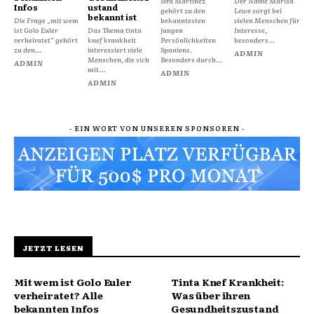
Sira Martínez
Der Name Marisa
Infos
ustand
gehört zu den
Lewe sorgt bei
bekannt ist
Die Frage „mit wem
bekanntesten
vielen Menschen für
ist Golo Euler
Das Thema tinta
jungen
Interesse,
verheiratet“ gehört
knef krankheit
Persönlichkeiten
besonders...
zu den...
interessiert viele
Spaniens.
ADMIN
Menschen, die sich
Besonders durch...
ADMIN
mit...
ADMIN
ADMIN
- EIN WORT VON UNSEREN SPONSOREN -
JETZT LESEN
Mit wem ist Golo Euler
Tinta Knef Krankheit:
verheiratet? Alle
Was über ihren
bekannten Infos
Gesundheitszustand