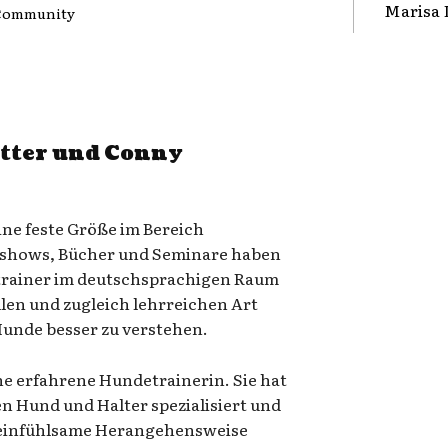
Marisa 
-Community
tter und Conny
eine feste Größe im Bereich
hshows, Bücher und Seminare haben
rainer im deutschsprachigen Raum
len und zugleich lehrreichen Art
Hunde besser zu verstehen.
ine erfahrene Hundetrainerin. Sie hat
en Hund und Halter spezialisiert und
d einfühlsame Herangehensweise