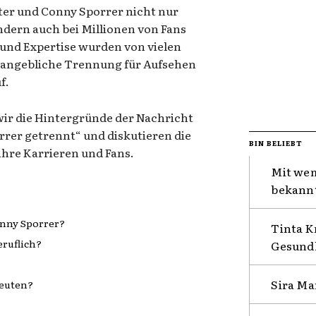
ter und Conny Sporrer nicht nur
ndern auch bei Millionen von Fans
 und Expertise wurden von vielen
e angebliche Trennung für Aufsehen
f.
wir die Hintergründe der Nachricht
rer getrennt“ und diskutieren die
BIN BELIEBT
hre Karrieren und Fans.
Mit wem
bekannt
onny Sporrer?
Tinta K
eruflich?
Gesundh
Sira Ma
euten?