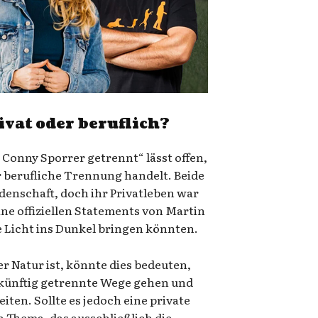
ivat oder beruflich?
 Conny Sporrer getrennt“ lässt offen,
er berufliche Trennung handelt. Beide
idenschaft, doch ihr Privatleben war
eine offiziellen Statements von Martin
e Licht ins Dunkel bringen könnten.
 Natur ist, könnte dies bedeuten,
 künftig getrennte Wege gehen und
iten. Sollte es jedoch eine private
 Thema, das ausschließlich die