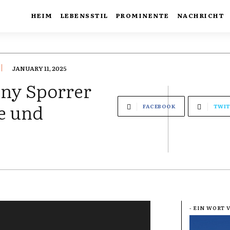
HEIM
LEBENSSTIL
PROMINENTE
NACHRICHT
JANUARY 11, 2025
nny Sporrer
e und
FACEBOOK
TWIT
- EIN WORT