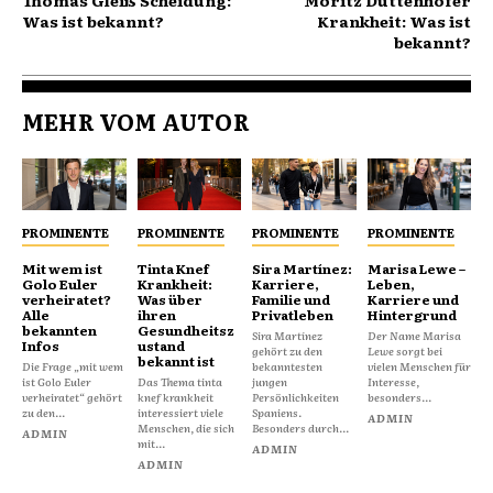
Was ist bekannt?
Krankheit: Was ist
bekannt?
MEHR VOM AUTOR
PROMINENTE
PROMINENTE
PROMINENTE
PROMINENTE
Mit wem ist
Tinta Knef
Sira Martínez:
Marisa Lewe –
Golo Euler
Krankheit:
Karriere,
Leben,
verheiratet?
Was über
Familie und
Karriere und
Alle
ihren
Privatleben
Hintergrund
bekannten
Gesundheitsz
Sira Martínez
Der Name Marisa
Infos
ustand
gehört zu den
Lewe sorgt bei
bekannt ist
Die Frage „mit wem
bekanntesten
vielen Menschen für
ist Golo Euler
Das Thema tinta
jungen
Interesse,
verheiratet“ gehört
knef krankheit
Persönlichkeiten
besonders...
zu den...
interessiert viele
Spaniens.
ADMIN
Menschen, die sich
Besonders durch...
ADMIN
mit...
ADMIN
ADMIN