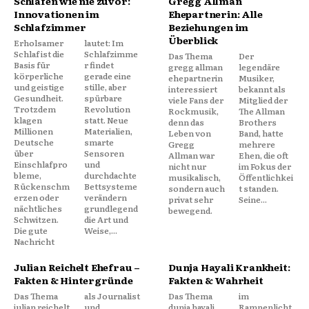
Schlafen wie nie zuvor:
Gregg Allman
Innovationen im
Ehepartnerin: Alle
Schlafzimmer
Beziehungen im
Überblick
Erholsamer
lautet: Im
Schlaf ist die
Schlafzimme
Das Thema
Der
Basis für
r findet
gregg allman
legendäre
körperliche
gerade eine
ehepartnerin
Musiker,
und geistige
stille, aber
interessiert
bekannt als
Gesundheit.
spürbare
viele Fans der
Mitglied der
Trotzdem
Revolution
Rockmusik,
The Allman
klagen
statt. Neue
denn das
Brothers
Millionen
Materialien,
Leben von
Band, hatte
Deutsche
smarte
Gregg
mehrere
über
Sensoren
Allman war
Ehen, die oft
Einschlafpro
und
nicht nur
im Fokus der
bleme,
durchdachte
musikalisch,
Öffentlichkei
Rückenschm
Bettsysteme
sondern auch
t standen.
erzen oder
verändern
privat sehr
Seine...
nächtliches
grundlegend
bewegend.
Schwitzen.
die Art und
Die gute
Weise,...
Nachricht
Julian Reichelt Ehefrau –
Dunja Hayali Krankheit:
Fakten & Hintergründe
Fakten & Wahrheit
Das Thema
als Journalist
Das Thema
im
julian reichelt
und
dunja hayali
Rampenlicht