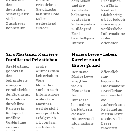
dem Leben
Problemen
den
Privatleben.
und der
von Tinta
deutschen
Gleichzeitig
Familie der
Knef auf.
Schauspieler.
hält sich Golo
bekannten
Gleichzeitig
Viele
Euler
deutschen
gibt es jedoch
Zuschauer
weitgehend
Schauspieleri
nur wenige
kennen ihn
aus der...
n Hildegard
verlässliche
Knef
Informatione
beschäftigen.
n, die
Immer
öffentlich...
Sira Martínez: Karriere,
Marisa Lewe – Leben,
Familie und Privatleben
Karriere und
Hintergrund
Sira Martínez
große
gehört zu
Aufmerksam
Der Name
öffentlich
den
keit erhalten.
Marisa Lewe
nur
bekannteste
Viele
sorgt bei
begrenzte
n jungen
Menschen
vielen
Informatione
Persönlichke
suchen nach
Menschen
n verfügbar
iten Spaniens.
Informatione
für
sind, wächst
Besonders
n über Sira
Interesse,
die
durch ihre
Martínez,
besonders
Aufmerksam
Karriere im
weil sie nicht
bei Nutzern,
keit rund um
Reitsport
nur sportlich
die nach
Marisa Lewe
und ihre
erfolgreich
Hintergrundi
stetig. Viele
Verbindung
ist, sondern
nformatione
Leser
zu einer
auch durch
n,
möchten