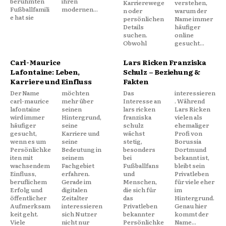
berühmten
ihren
Karrierewege
verstehen,
Fußballfamili
modernen...
n oder
warum der
e hat sie
persönlichen
Name immer
Details
häufiger
suchen.
online
Obwohl
gesucht...
Carl-Maurice
Lars Ricken Franziska
Lafontaine: Leben,
Schulz – Beziehung &
Karriere und Einfluss
Fakten
Der Name
möchten
Das
interessieren
carl-maurice
mehr über
Interesse an
. Während
lafontaine
seinen
lars ricken
Lars Ricken
wird immer
Hintergrund,
franziska
vielen als
häufiger
seine
schulz
ehemaliger
gesucht,
Karriere und
wächst
Profi von
wenn es um
seine
stetig,
Borussia
Persönlichke
Bedeutung in
besonders
Dortmund
iten mit
seinem
bei
bekannt ist,
wachsendem
Fachgebiet
Fußballfans
bleibt sein
Einfluss,
erfahren.
und
Privatleben
beruflichem
Gerade im
Menschen,
für viele eher
Erfolg und
digitalen
die sich für
im
öffentlicher
Zeitalter
das
Hintergrund.
Aufmerksam
interessieren
Privatleben
Genau hier
keit geht.
sich Nutzer
bekannter
kommt der
Viele
nicht nur
Persönlichke
Name...