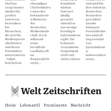
ehefrau
ehemaliger
krankheit
und wird für
sorgt immer
Chefredakteu
wird im
ihre Arbeit im
wieder für
r einer der
Internet
deutschen
großes
bekannteste
häufig
Fernsehen
Interesse,
n Namen in
gesucht,
geschätzt.
besonders
der
obwohl es
Gerade
bei
deutschen
nur wenige
bekannte
Menschen,
Medienlands
bestätigte
Persönlichke
die sich für
chaft. Doch
Informatione
iten sind oft
Medienpersö
während
n gibt. Die
Gegenstand
nlichkeiten
seine
bekannte
von
und deren
berufliche
Journalistin
Spekulatione
Privatleben
Laufbahn oft
Dunja Hayali
n,
interessieren
im
steht seit
insbesondere
. Julian
Rampenlicht
vielen Jahren
wenn...
Reichelt ist
steht,...
Welt Zeitschriften
Heim
Lebensstil
Prominente
Nachricht