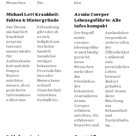
Menschen
für...
iten
Michael Lott Krankheit:
Armin Coerper
Fakten & Hintergründe
Lebensgefährte: Alle
Infos kompakt
Das Thema
Erkrankung
michael lott
gibt oder ob
Der Begriff
Auslandskor
krankheit
es sich
armin
respondent
sorgt im
lediglich um
coerper
steht er oft in
Internet
Gerüchte
lebensgefähr
der
immer wieder
handelt.
te wird häufig
Öffentlichkei
für
Gerade bei
gesucht,
t, während
Aufmerksam
weniger
wenn
sein
keit und viele
bekannten
Menschen
persönliches
Fragen.
Persönlichke
mehr über
Leben
Nutzer
iten oder
das
bewusst
möchten
Namen kann
Privatleben
diskret
wissen, ob es
schnell
des
gehalten
gesicherte
Unsicherheit
bekannten
wird. Genau
Informatione
entstehen.
Journalisten
diese
n über eine
Deshalb ist...
Armin
Mischung
Coerper
aus
erfahren
Bekanntheit
möchten. Als
und
erfahrener
Zurückhaltu
Reporter und
ng...