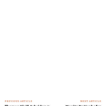
PREVIOUS ARTICLE
NEXT ARTICLE
Thomas Gleiß Scheidung:
Moritz Duttenhofer