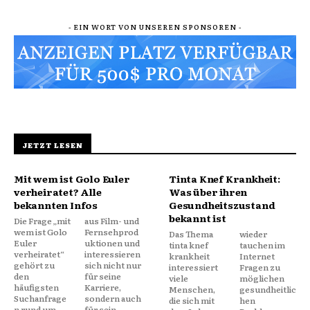
- EIN WORT VON UNSEREN SPONSOREN -
JETZT LESEN
Mit wem ist Golo Euler
Tinta Knef Krankheit:
verheiratet? Alle
Was über ihren
bekannten Infos
Gesundheitszustand
bekannt ist
Die Frage „mit
aus Film- und
wem ist Golo
Fernsehprod
Das Thema
wieder
Euler
uktionen und
tinta knef
tauchen im
verheiratet“
interessieren
krankheit
Internet
gehört zu
sich nicht nur
interessiert
Fragen zu
den
für seine
viele
möglichen
häufigsten
Karriere,
Menschen,
gesundheitlic
Suchanfrage
sondern auch
die sich mit
hen
n rund um
für sein