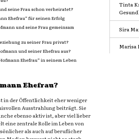
Tinta K
nd seine Frau schon verheiratet?
Gesundh
nn Ehefrau“ für seinen Erfolg
ofmann und seine Frau gemeinsam
Sira Ma
eziehung zu seiner Frau privat?
Marisa 
 Hofmann und seiner Ehefrau aus?
o Hofmann Ehefrau“ in seinem Leben
ofmann Ehefrau?
t in der Öffentlichkeit eher weniger
isvollen Ausstrahlung beiträgt. Sie
anche ebenso aktiv ist, aber viel lieber
elt eine zentrale Rolle im Leben von
önlicher als auch auf beruflicher
den Medien bewusst nicht so stark