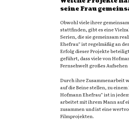
Welche Projekte h
seine Frau gemein
Obwohl viele ihrer gemeinsam
stattfinden, gibt es eine Viel
Serien, die sie gemeinsam rea
Ehefrau“ ist regelmäßig an d
Erfolg dieser Projekte beteilig
geführt, dass viele von Hofma
Fernsehwelt großes Aufsehen 
Durch ihre Zusammenarbeit wi
auf die Beine stellen, zu einem
Hofmann Ehefrau“ ist in jedem
arbeitet mit ihrem Mann auf e
zusammen und ist eine wertvo
Filmprojekten.