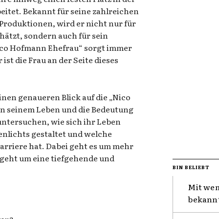
eitet. Bekannt für seine zahlreichen
roduktionen, wird er nicht nur für
hätzt, sondern auch für sein
Nico Hofmann Ehefrau“ sorgt immer
ist die Frau an der Seite dieses
inen genaueren Blick auf die „Nico
 in seinem Leben und die Bedeutung
ntersuchen, wie sich ihr Leben
enlichts gestaltet und welche
arriere hat. Dabei geht es um mehr
s geht um eine tiefgehende und
BIN BELIEBT
Mit wem
bekannt
rau?