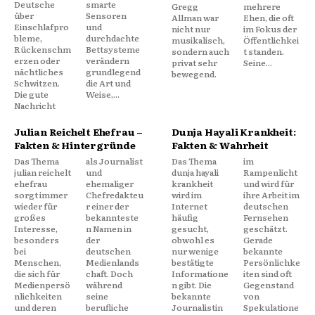
Deutsche
smarte
Gregg
mehrere
über
Sensoren
Allman war
Ehen, die oft
Einschlafpro
und
nicht nur
im Fokus der
bleme,
durchdachte
musikalisch,
Öffentlichkei
Rückenschm
Bettsysteme
sondern auch
t standen.
erzen oder
verändern
privat sehr
Seine...
nächtliches
grundlegend
bewegend.
Schwitzen.
die Art und
Die gute
Weise,...
Nachricht
Julian Reichelt Ehefrau –
Dunja Hayali Krankheit:
Fakten & Hintergründe
Fakten & Wahrheit
Das Thema
als Journalist
Das Thema
im
julian reichelt
und
dunja hayali
Rampenlicht
ehefrau
ehemaliger
krankheit
und wird für
sorgt immer
Chefredakteu
wird im
ihre Arbeit im
wieder für
r einer der
Internet
deutschen
großes
bekannteste
häufig
Fernsehen
Interesse,
n Namen in
gesucht,
geschätzt.
besonders
der
obwohl es
Gerade
bei
deutschen
nur wenige
bekannte
Menschen,
Medienlands
bestätigte
Persönlichke
die sich für
chaft. Doch
Informatione
iten sind oft
Medienpersö
während
n gibt. Die
Gegenstand
nlichkeiten
seine
bekannte
von
und deren
berufliche
Journalistin
Spekulatione