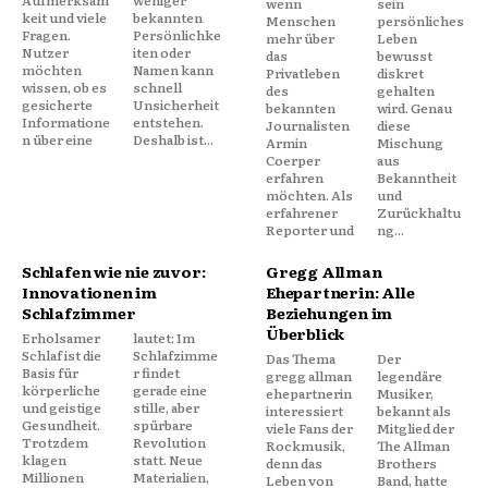
wenn
sein
keit und viele
bekannten
Menschen
persönliches
Fragen.
Persönlichke
mehr über
Leben
Nutzer
iten oder
das
bewusst
möchten
Namen kann
Privatleben
diskret
wissen, ob es
schnell
des
gehalten
gesicherte
Unsicherheit
bekannten
wird. Genau
Informatione
entstehen.
Journalisten
diese
n über eine
Deshalb ist...
Armin
Mischung
Coerper
aus
erfahren
Bekanntheit
möchten. Als
und
erfahrener
Zurückhaltu
Reporter und
ng...
Schlafen wie nie zuvor:
Gregg Allman
Innovationen im
Ehepartnerin: Alle
Schlafzimmer
Beziehungen im
Überblick
Erholsamer
lautet: Im
Schlaf ist die
Schlafzimme
Das Thema
Der
Basis für
r findet
gregg allman
legendäre
körperliche
gerade eine
ehepartnerin
Musiker,
und geistige
stille, aber
interessiert
bekannt als
Gesundheit.
spürbare
viele Fans der
Mitglied der
Trotzdem
Revolution
Rockmusik,
The Allman
klagen
statt. Neue
denn das
Brothers
Millionen
Materialien,
Leben von
Band, hatte