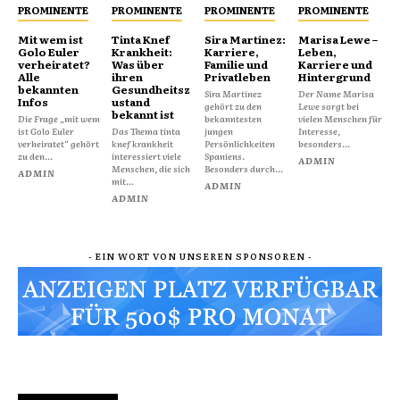
PROMINENTE
PROMINENTE
PROMINENTE
PROMINENTE
Mit wem ist
Tinta Knef
Sira Martínez:
Marisa Lewe –
Golo Euler
Krankheit:
Karriere,
Leben,
verheiratet?
Was über
Familie und
Karriere und
Alle
ihren
Privatleben
Hintergrund
bekannten
Gesundheitsz
Sira Martínez
Der Name Marisa
Infos
ustand
gehört zu den
Lewe sorgt bei
bekannt ist
Die Frage „mit wem
bekanntesten
vielen Menschen für
ist Golo Euler
Das Thema tinta
jungen
Interesse,
verheiratet“ gehört
knef krankheit
Persönlichkeiten
besonders...
zu den...
interessiert viele
Spaniens.
ADMIN
Menschen, die sich
Besonders durch...
ADMIN
mit...
ADMIN
ADMIN
- EIN WORT VON UNSEREN SPONSOREN -