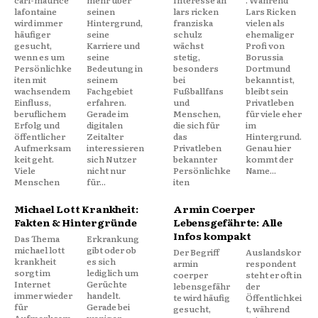
lafontaine
seinen
lars ricken
Lars Ricken
wird immer
Hintergrund,
franziska
vielen als
häufiger
seine
schulz
ehemaliger
gesucht,
Karriere und
wächst
Profi von
wenn es um
seine
stetig,
Borussia
Persönlichke
Bedeutung in
besonders
Dortmund
iten mit
seinem
bei
bekannt ist,
wachsendem
Fachgebiet
Fußballfans
bleibt sein
Einfluss,
erfahren.
und
Privatleben
beruflichem
Gerade im
Menschen,
für viele eher
Erfolg und
digitalen
die sich für
im
öffentlicher
Zeitalter
das
Hintergrund.
Aufmerksam
interessieren
Privatleben
Genau hier
keit geht.
sich Nutzer
bekannter
kommt der
Viele
nicht nur
Persönlichke
Name...
Menschen
für...
iten
Michael Lott Krankheit:
Armin Coerper
Fakten & Hintergründe
Lebensgefährte: Alle
Infos kompakt
Das Thema
Erkrankung
michael lott
gibt oder ob
Der Begriff
Auslandskor
krankheit
es sich
armin
respondent
sorgt im
lediglich um
coerper
steht er oft in
Internet
Gerüchte
lebensgefähr
der
immer wieder
handelt.
te wird häufig
Öffentlichkei
für
Gerade bei
gesucht,
t, während
Aufmerksam
weniger