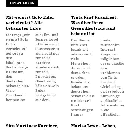
JETZT LESEN
Mit wem ist Golo Euler
Tinta Knef Krankheit:
verheiratet? Alle
Was über ihren
bekannten Infos
Gesundheitszustand
bekannt ist
Die Frage „mit
aus Film- und
wem ist Golo
Fernsehprod
Das Thema
wieder
Euler
uktionen und
tinta knef
tauchen im
verheiratet“
interessieren
krankheit
Internet
gehört zu
sich nicht nur
interessiert
Fragen zu
den
für seine
viele
möglichen
häufigsten
Karriere,
Menschen,
gesundheitlic
Suchanfrage
sondern auch
die sich mit
hen
n rund um
für sein
dem Leben
Problemen
den
Privatleben.
und der
von Tinta
deutschen
Gleichzeitig
Familie der
Knef auf.
Schauspieler.
hält sich Golo
bekannten
Gleichzeitig
Viele
Euler
deutschen
gibt es jedoch
Zuschauer
weitgehend
Schauspieleri
nur wenige
kennen ihn
aus der...
n Hildegard
verlässliche
Knef
Informatione
beschäftigen.
n, die
Immer
öffentlich...
Sira Martínez: Karriere,
Marisa Lewe – Leben,