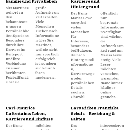
Familie und Privatleben
Karriere und
Hintergrund
Sira Martínez
große
gehört zu
Aufmerksam
Der Name
öffentlich
den
keit erhalten.
Marisa Lewe
nur
bekannteste
Viele
sorgt bei
begrenzte
n jungen
Menschen
vielen
Informatione
Persönlichke
suchen nach
Menschen
n verfügbar
iten Spaniens.
Informatione
für
sind, wächst
Besonders
n über Sira
Interesse,
die
durch ihre
Martínez,
besonders
Aufmerksam
Karriere im
weil sie nicht
bei Nutzern,
keit rund um
Reitsport
nur sportlich
die nach
Marisa Lewe
und ihre
erfolgreich
Hintergrundi
stetig. Viele
Verbindung
ist, sondern
nformatione
Leser
zu einer
auch durch
n,
möchten
berühmten
ihren
Karrierewege
verstehen,
Fußballfamili
modernen...
n oder
warum der
e hat sie
persönlichen
Name immer
Details
häufiger
suchen.
online
Obwohl
gesucht...
Carl-Maurice
Lars Ricken Franziska
Lafontaine: Leben,
Schulz – Beziehung &
Karriere und Einfluss
Fakten
Der Name
möchten
Das
interessieren
carl-maurice
mehr über
Interesse an
. Während