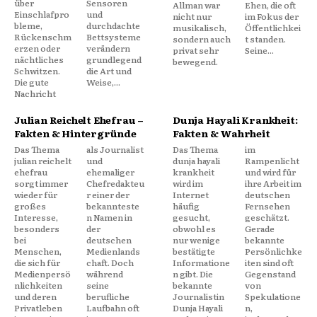
über
Sensoren
Allman war
Ehen, die oft
Einschlafpro
und
nicht nur
im Fokus der
bleme,
durchdachte
musikalisch,
Öffentlichkei
Rückenschm
Bettsysteme
sondern auch
t standen.
erzen oder
verändern
privat sehr
Seine...
nächtliches
grundlegend
bewegend.
Schwitzen.
die Art und
Die gute
Weise,...
Nachricht
Julian Reichelt Ehefrau –
Dunja Hayali Krankheit:
Fakten & Hintergründe
Fakten & Wahrheit
Das Thema
als Journalist
Das Thema
im
julian reichelt
und
dunja hayali
Rampenlicht
ehefrau
ehemaliger
krankheit
und wird für
sorgt immer
Chefredakteu
wird im
ihre Arbeit im
wieder für
r einer der
Internet
deutschen
großes
bekannteste
häufig
Fernsehen
Interesse,
n Namen in
gesucht,
geschätzt.
besonders
der
obwohl es
Gerade
bei
deutschen
nur wenige
bekannte
Menschen,
Medienlands
bestätigte
Persönlichke
die sich für
chaft. Doch
Informatione
iten sind oft
Medienpersö
während
n gibt. Die
Gegenstand
nlichkeiten
seine
bekannte
von
und deren
berufliche
Journalistin
Spekulatione
Privatleben
Laufbahn oft
Dunja Hayali
n,