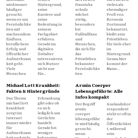
wird immer
Hintergrund,
franziska
vielen als
häufiger
seine
schulz
ehemaliger
gesucht,
Karriere und
wächst
Profi von
wenn es um
seine
stetig,
Borussia
Persönlichke
Bedeutung in
besonders
Dortmund
iten mit
seinem
bei
bekannt ist,
wachsendem
Fachgebiet
Fußballfans
bleibt sein
Einfluss,
erfahren.
und
Privatleben
beruflichem
Gerade im
Menschen,
für viele eher
Erfolg und
digitalen
die sich für
im
öffentlicher
Zeitalter
das
Hintergrund.
Aufmerksam
interessieren
Privatleben
Genau hier
keit geht.
sich Nutzer
bekannter
kommt der
Viele
nicht nur
Persönlichke
Name...
Menschen
für...
iten
Michael Lott Krankheit:
Armin Coerper
Fakten & Hintergründe
Lebensgefährte: Alle
Infos kompakt
Das Thema
Erkrankung
michael lott
gibt oder ob
Der Begriff
Auslandskor
krankheit
es sich
armin
respondent
sorgt im
lediglich um
coerper
steht er oft in
Internet
Gerüchte
lebensgefähr
der
immer wieder
handelt.
te wird häufig
Öffentlichkei
für
Gerade bei
gesucht,
t, während
Aufmerksam
weniger
wenn
sein
keit und viele
bekannten