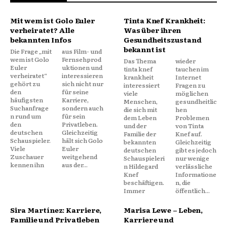
Mit wem ist Golo Euler
Tinta Knef Krankheit:
verheiratet? Alle
Was über ihren
bekannten Infos
Gesundheitszustand
bekannt ist
Die Frage „mit
aus Film- und
wem ist Golo
Fernsehprod
Das Thema
wieder
Euler
uktionen und
tinta knef
tauchen im
verheiratet“
interessieren
krankheit
Internet
gehört zu
sich nicht nur
interessiert
Fragen zu
den
für seine
viele
möglichen
häufigsten
Karriere,
Menschen,
gesundheitlic
Suchanfrage
sondern auch
die sich mit
hen
n rund um
für sein
dem Leben
Problemen
den
Privatleben.
und der
von Tinta
deutschen
Gleichzeitig
Familie der
Knef auf.
Schauspieler.
hält sich Golo
bekannten
Gleichzeitig
Viele
Euler
deutschen
gibt es jedoch
Zuschauer
weitgehend
Schauspieleri
nur wenige
kennen ihn
aus der...
n Hildegard
verlässliche
Knef
Informatione
beschäftigen.
n, die
Immer
öffentlich...
Sira Martínez: Karriere,
Marisa Lewe – Leben,
Familie und Privatleben
Karriere und