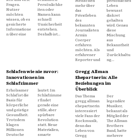
Menschen
persönliches
Fragen.
Persönlichke
mehr über
Leben
Nutzer
iten oder
das
bewusst
möchten
Namen kann
Privatleben
diskret
wissen, ob es
schnell
des
gehalten
gesicherte
Unsicherheit
bekannten
wird. Genau
Informatione
entstehen.
Journalisten
diese
n über eine
Deshalb ist...
Armin
Mischung
Coerper
aus
erfahren
Bekanntheit
möchten. Als
und
erfahrener
Zurückhaltu
Reporter und
ng...
Schlafen wie nie zuvor:
Gregg Allman
Innovationen im
Ehepartnerin: Alle
Schlafzimmer
Beziehungen im
Überblick
Erholsamer
lautet: Im
Schlaf ist die
Schlafzimme
Das Thema
Der
Basis für
r findet
gregg allman
legendäre
körperliche
gerade eine
ehepartnerin
Musiker,
und geistige
stille, aber
interessiert
bekannt als
Gesundheit.
spürbare
viele Fans der
Mitglied der
Trotzdem
Revolution
Rockmusik,
The Allman
klagen
statt. Neue
denn das
Brothers
Millionen
Materialien,
Leben von
Band, hatte
Deutsche
smarte
Gregg
mehrere