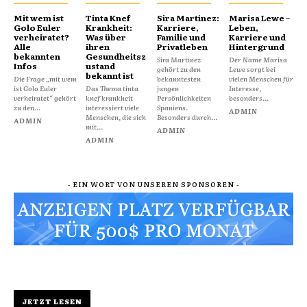
Mit wem ist
Tinta Knef
Sira Martínez:
Marisa Lewe –
Golo Euler
Krankheit:
Karriere,
Leben,
verheiratet?
Was über
Familie und
Karriere und
Alle
ihren
Privatleben
Hintergrund
bekannten
Gesundheitsz
Sira Martínez
Der Name Marisa
Infos
ustand
gehört zu den
Lewe sorgt bei
bekannt ist
Die Frage „mit wem
bekanntesten
vielen Menschen für
ist Golo Euler
Das Thema tinta
jungen
Interesse,
verheiratet“ gehört
knef krankheit
Persönlichkeiten
besonders...
zu den...
interessiert viele
Spaniens.
ADMIN
Menschen, die sich
Besonders durch...
ADMIN
mit...
ADMIN
ADMIN
- EIN WORT VON UNSEREN SPONSOREN -
JETZT LESEN