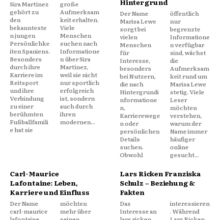
Hintergrund
Sira Martínez
große
gehört zu
Aufmerksam
Der Name
öffentlich
den
keit erhalten.
Marisa Lewe
nur
bekannteste
Viele
sorgt bei
begrenzte
n jungen
Menschen
vielen
Informatione
Persönlichke
suchen nach
Menschen
n verfügbar
iten Spaniens.
Informatione
für
sind, wächst
Besonders
n über Sira
Interesse,
die
durch ihre
Martínez,
besonders
Aufmerksam
Karriere im
weil sie nicht
bei Nutzern,
keit rund um
Reitsport
nur sportlich
die nach
Marisa Lewe
und ihre
erfolgreich
Hintergrundi
stetig. Viele
Verbindung
ist, sondern
nformatione
Leser
zu einer
auch durch
n,
möchten
berühmten
ihren
Karrierewege
verstehen,
Fußballfamili
modernen...
n oder
warum der
e hat sie
persönlichen
Name immer
Details
häufiger
suchen.
online
Obwohl
gesucht...
Carl-Maurice
Lars Ricken Franziska
Lafontaine: Leben,
Schulz – Beziehung &
Karriere und Einfluss
Fakten
Der Name
möchten
Das
interessieren
carl-maurice
mehr über
Interesse an
. Während
lafontaine
seinen
lars ricken
Lars Ricken