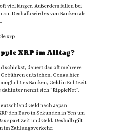
t viel länger. Außerdem fallen bei
n an. Deshalb wird es von Banken als
.
ipple XRP im Alltag?
d schickst, dauert das oft mehrere
Gebühren entstehen. Genau hier
rmöglicht es Banken, Geld in Echtzeit
 dahinter nennt sich “RippleNet”.
 Deutschland Geld nach Japan
 XRP den Euro in Sekunden in Yen um –
s spart Zeit und Geld. Deshalb gilt
on im Zahlungsverkehr.