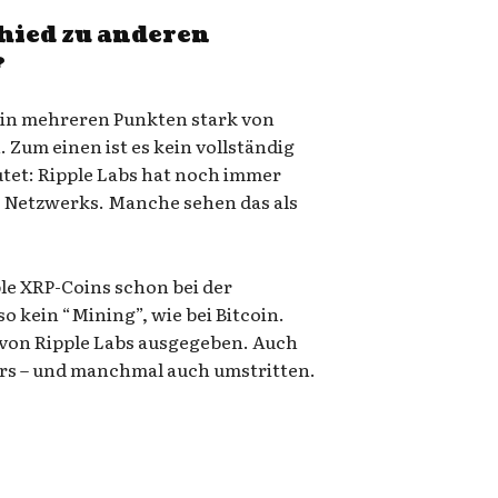
chied zu anderen
?
 in mehreren Punkten stark von
Zum einen ist es kein vollständig
tet: Ripple Labs hat noch immer
s Netzwerks. Manche sehen das als
le XRP-Coins schon bei der
so kein “Mining”, wie bei Bitcoin.
 von Ripple Labs ausgegeben. Auch
rs – und manchmal auch umstritten.