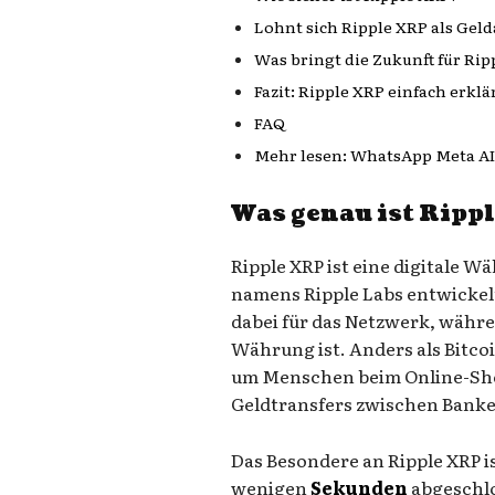
Lohnt sich Ripple XRP als Gel
Was bringt die Zukunft für Rip
Fazit: Ripple XRP einfach erklä
FAQ
Mehr lesen: WhatsApp Meta AI
Was genau ist Ripp
Ripple XRP ist eine digitale
namens Ripple Labs entwickel
dabei für das Netzwerk, währ
Währung ist. Anders als Bitco
um Menschen beim Online-Shop
Geldtransfers zwischen Banke
Das Besondere an Ripple XRP is
wenigen
Sekunden
abgeschlo