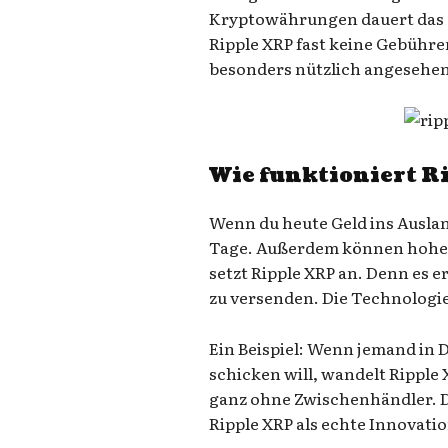
Kryptowährungen dauert das of
Ripple XRP fast keine Gebühre
besonders nützlich angesehen
Wie funktioniert R
Wenn du heute Geld ins Auslan
Tage. Außerdem können hohe 
setzt Ripple XRP an. Denn es e
zu versenden. Die Technologie
Ein Beispiel: Wenn jemand in
schicken will, wandelt Ripple
ganz ohne Zwischenhändler. Da
Ripple XRP als echte Innovati