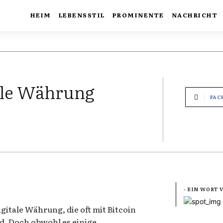
HEIM
LEBENSSTIL
PROMINENTE
NACHRICHT
tale Währung
FAC
- EIN WORT
igitale Währung, die oft mit Bitcoin
d. Doch obwohl es einige