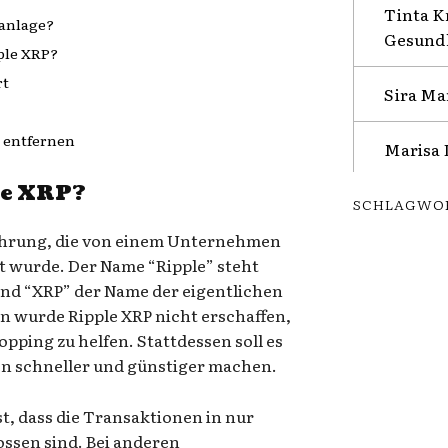
Tinta K
danlage?
Gesundh
ple XRP?
rt
Sira Ma
 entfernen
Marisa 
le XRP?
SCHLAGWO
 Währung, die von einem Unternehmen
t wurde. Der Name “Ripple” steht
end “XRP” der Name der eigentlichen
in wurde Ripple XRP nicht erschaffen,
ping zu helfen. Stattdessen soll es
n schneller und günstiger machen.
t, dass die Transaktionen in nur
ssen sind. Bei anderen