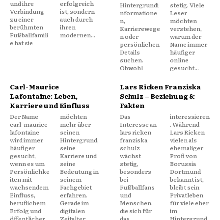
und ihre
erfolgreich
Hintergrundi
stetig. Viele
Verbindung
ist, sondern
nformatione
Leser
zu einer
auch durch
n,
möchten
berühmten
ihren
Karrierewege
verstehen,
Fußballfamili
modernen...
n oder
warum der
e hat sie
persönlichen
Name immer
Details
häufiger
suchen.
online
Obwohl
gesucht...
Carl-Maurice
Lars Ricken Franziska
Lafontaine: Leben,
Schulz – Beziehung &
Karriere und Einfluss
Fakten
Der Name
möchten
Das
interessieren
carl-maurice
mehr über
Interesse an
. Während
lafontaine
seinen
lars ricken
Lars Ricken
wird immer
Hintergrund,
franziska
vielen als
häufiger
seine
schulz
ehemaliger
gesucht,
Karriere und
wächst
Profi von
wenn es um
seine
stetig,
Borussia
Persönlichke
Bedeutung in
besonders
Dortmund
iten mit
seinem
bei
bekannt ist,
wachsendem
Fachgebiet
Fußballfans
bleibt sein
Einfluss,
erfahren.
und
Privatleben
beruflichem
Gerade im
Menschen,
für viele eher
Erfolg und
digitalen
die sich für
im
öffentlicher
Zeitalter
das
Hintergrund.