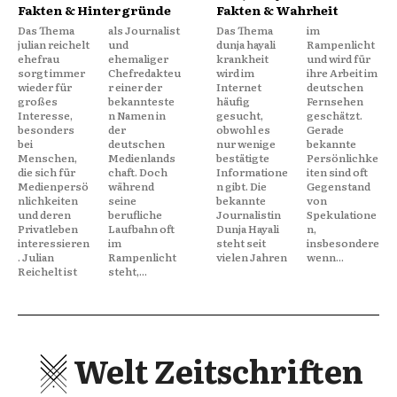
Fakten & Hintergründe
Fakten & Wahrheit
Das Thema
als Journalist
Das Thema
im
julian reichelt
und
dunja hayali
Rampenlicht
ehefrau
ehemaliger
krankheit
und wird für
sorgt immer
Chefredakteu
wird im
ihre Arbeit im
wieder für
r einer der
Internet
deutschen
großes
bekannteste
häufig
Fernsehen
Interesse,
n Namen in
gesucht,
geschätzt.
besonders
der
obwohl es
Gerade
bei
deutschen
nur wenige
bekannte
Menschen,
Medienlands
bestätigte
Persönlichke
die sich für
chaft. Doch
Informatione
iten sind oft
Medienpersö
während
n gibt. Die
Gegenstand
nlichkeiten
seine
bekannte
von
und deren
berufliche
Journalistin
Spekulatione
Privatleben
Laufbahn oft
Dunja Hayali
n,
interessieren
im
steht seit
insbesondere
. Julian
Rampenlicht
vielen Jahren
wenn...
Reichelt ist
steht,...
Welt Zeitschriften