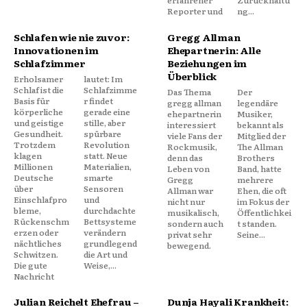
Reporter und
ng...
Schlafen wie nie zuvor:
Gregg Allman
Innovationen im
Ehepartnerin: Alle
Schlafzimmer
Beziehungen im
Überblick
Erholsamer
lautet: Im
Schlaf ist die
Schlafzimme
Das Thema
Der
Basis für
r findet
gregg allman
legendäre
körperliche
gerade eine
ehepartnerin
Musiker,
und geistige
stille, aber
interessiert
bekannt als
Gesundheit.
spürbare
viele Fans der
Mitglied der
Trotzdem
Revolution
Rockmusik,
The Allman
klagen
statt. Neue
denn das
Brothers
Millionen
Materialien,
Leben von
Band, hatte
Deutsche
smarte
Gregg
mehrere
über
Sensoren
Allman war
Ehen, die oft
Einschlafpro
und
nicht nur
im Fokus der
bleme,
durchdachte
musikalisch,
Öffentlichkei
Rückenschm
Bettsysteme
sondern auch
t standen.
erzen oder
verändern
privat sehr
Seine...
nächtliches
grundlegend
bewegend.
Schwitzen.
die Art und
Die gute
Weise,...
Nachricht
Julian Reichelt Ehefrau –
Dunja Hayali Krankheit: