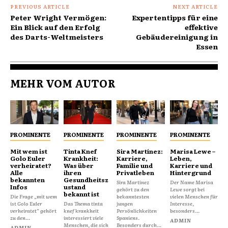
PREVIOUS ARTICLE
NEXT ARTICLE
Peter Wright Vermögen:
Expertentipps für eine
Ein Blick auf den Erfolg
effektive
des Darts-Weltmeisters
Gebäudereinigung in
Essen
MEHR VOM AUTOR
PROMINENTE
PROMINENTE
PROMINENTE
PROMINENTE
Mit wem ist
Tinta Knef
Sira Martínez:
Marisa Lewe –
Golo Euler
Krankheit:
Karriere,
Leben,
verheiratet?
Was über
Familie und
Karriere und
Alle
ihren
Privatleben
Hintergrund
bekannten
Gesundheitsz
Sira Martínez
Der Name Marisa
Infos
ustand
gehört zu den
Lewe sorgt bei
bekannt ist
Die Frage „mit wem
bekanntesten
vielen Menschen für
ist Golo Euler
Das Thema tinta
jungen
Interesse,
verheiratet“ gehört
knef krankheit
Persönlichkeiten
besonders...
zu den...
interessiert viele
Spaniens.
ADMIN
Menschen, die sich
Besonders durch...
ADMIN