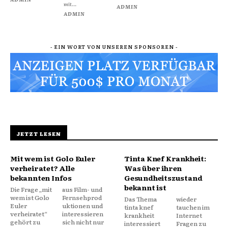
mit...
ADMIN
ADMIN
- EIN WORT VON UNSEREN SPONSOREN -
JETZT LESEN
Mit wem ist Golo Euler
Tinta Knef Krankheit:
verheiratet? Alle
Was über ihren
bekannten Infos
Gesundheitszustand
bekannt ist
Die Frage „mit
aus Film- und
wem ist Golo
Fernsehprod
Das Thema
wieder
Euler
uktionen und
tinta knef
tauchen im
verheiratet“
interessieren
krankheit
Internet
gehört zu
sich nicht nur
interessiert
Fragen zu