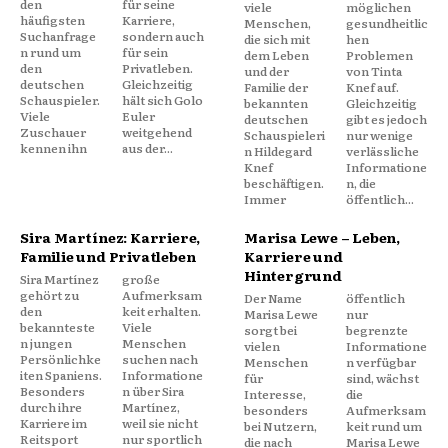
den
für seine
viele
möglichen
häufigsten
Karriere,
Menschen,
gesundheitlic
Suchanfrage
sondern auch
die sich mit
hen
n rund um
für sein
dem Leben
Problemen
den
Privatleben.
und der
von Tinta
deutschen
Gleichzeitig
Familie der
Knef auf.
Schauspieler.
hält sich Golo
bekannten
Gleichzeitig
Viele
Euler
deutschen
gibt es jedoch
Zuschauer
weitgehend
Schauspieleri
nur wenige
kennen ihn
aus der...
n Hildegard
verlässliche
Knef
Informatione
beschäftigen.
n, die
Immer
öffentlich...
Sira Martínez: Karriere,
Marisa Lewe – Leben,
Familie und Privatleben
Karriere und
Hintergrund
Sira Martínez
große
gehört zu
Aufmerksam
Der Name
öffentlich
den
keit erhalten.
Marisa Lewe
nur
bekannteste
Viele
sorgt bei
begrenzte
n jungen
Menschen
vielen
Informatione
Persönlichke
suchen nach
Menschen
n verfügbar
iten Spaniens.
Informatione
für
sind, wächst
Besonders
n über Sira
Interesse,
die
durch ihre
Martínez,
besonders
Aufmerksam
Karriere im
weil sie nicht
bei Nutzern,
keit rund um
Reitsport
nur sportlich
die nach
Marisa Lewe