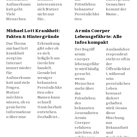
Aufmerksam
interessieren
Privatleben
Genau hier
keit geht.
sich Nutzer
bekannter
kommt der
Viele
nicht nur
Persönlichke
Name...
Menschen
für...
iten
Michael Lott Krankheit:
Armin Coerper
Fakten & Hintergründe
Lebensgefährte: Alle
Infos kompakt
Das Thema
Erkrankung
michael lott
gibt oder ob
Der Begriff
Auslandskor
krankheit
es sich
armin
respondent
sorgt im
lediglich um
coerper
steht er oft in
Internet
Gerüchte
lebensgefähr
der
immer wieder
handelt.
te wird häufig
Öffentlichkei
für
Gerade bei
gesucht,
t, während
Aufmerksam
weniger
wenn
sein
keit und viele
bekannten
Menschen
persönliches
Fragen.
Persönlichke
mehr über
Leben
Nutzer
iten oder
das
bewusst
möchten
Namen kann
Privatleben
diskret
wissen, ob es
schnell
des
gehalten
gesicherte
Unsicherheit
bekannten
wird. Genau
Informatione
entstehen.
Journalisten
diese
n über eine
Deshalb ist...
Armin
Mischung
Coerper
aus
erfahren
Bekanntheit
möchten. Als
und
erfahrener
Zurückhaltu