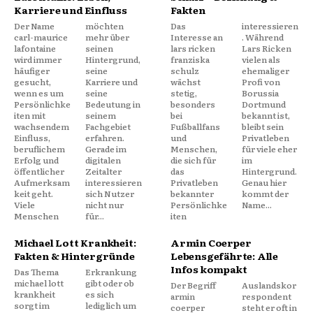
Karriere und Einfluss
Fakten
Der Name
möchten
Das
interessieren
carl-maurice
mehr über
Interesse an
. Während
lafontaine
seinen
lars ricken
Lars Ricken
wird immer
Hintergrund,
franziska
vielen als
häufiger
seine
schulz
ehemaliger
gesucht,
Karriere und
wächst
Profi von
wenn es um
seine
stetig,
Borussia
Persönlichke
Bedeutung in
besonders
Dortmund
iten mit
seinem
bei
bekannt ist,
wachsendem
Fachgebiet
Fußballfans
bleibt sein
Einfluss,
erfahren.
und
Privatleben
beruflichem
Gerade im
Menschen,
für viele eher
Erfolg und
digitalen
die sich für
im
öffentlicher
Zeitalter
das
Hintergrund.
Aufmerksam
interessieren
Privatleben
Genau hier
keit geht.
sich Nutzer
bekannter
kommt der
Viele
nicht nur
Persönlichke
Name...
Menschen
für...
iten
Michael Lott Krankheit:
Armin Coerper
Fakten & Hintergründe
Lebensgefährte: Alle
Infos kompakt
Das Thema
Erkrankung
michael lott
gibt oder ob
Der Begriff
Auslandskor
krankheit
es sich
armin
respondent
sorgt im
lediglich um
coerper
steht er oft in