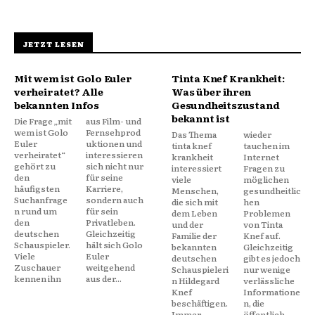
JETZT LESEN
Mit wem ist Golo Euler
Tinta Knef Krankheit:
verheiratet? Alle
Was über ihren
bekannten Infos
Gesundheitszustand
bekannt ist
Die Frage „mit
aus Film- und
wem ist Golo
Fernsehprod
Das Thema
wieder
Euler
uktionen und
tinta knef
tauchen im
verheiratet“
interessieren
krankheit
Internet
gehört zu
sich nicht nur
interessiert
Fragen zu
den
für seine
viele
möglichen
häufigsten
Karriere,
Menschen,
gesundheitlic
Suchanfrage
sondern auch
die sich mit
hen
n rund um
für sein
dem Leben
Problemen
den
Privatleben.
und der
von Tinta
deutschen
Gleichzeitig
Familie der
Knef auf.
Schauspieler.
hält sich Golo
bekannten
Gleichzeitig
Viele
Euler
deutschen
gibt es jedoch
Zuschauer
weitgehend
Schauspieleri
nur wenige
kennen ihn
aus der...
n Hildegard
verlässliche
Knef
Informatione
beschäftigen.
n, die
Immer
öffentlich...