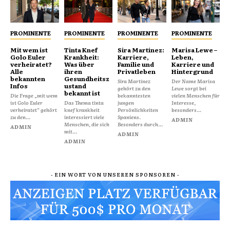
PROMINENTE
PROMINENTE
PROMINENTE
PROMINENTE
Mit wem ist
Tinta Knef
Sira Martínez:
Marisa Lewe –
Golo Euler
Krankheit:
Karriere,
Leben,
verheiratet?
Was über
Familie und
Karriere und
Alle
ihren
Privatleben
Hintergrund
bekannten
Gesundheitsz
Sira Martínez
Der Name Marisa
Infos
ustand
gehört zu den
Lewe sorgt bei
bekannt ist
Die Frage „mit wem
bekanntesten
vielen Menschen für
ist Golo Euler
Das Thema tinta
jungen
Interesse,
verheiratet“ gehört
knef krankheit
Persönlichkeiten
besonders...
zu den...
interessiert viele
Spaniens.
ADMIN
Menschen, die sich
Besonders durch...
ADMIN
mit...
ADMIN
ADMIN
- EIN WORT VON UNSEREN SPONSOREN -