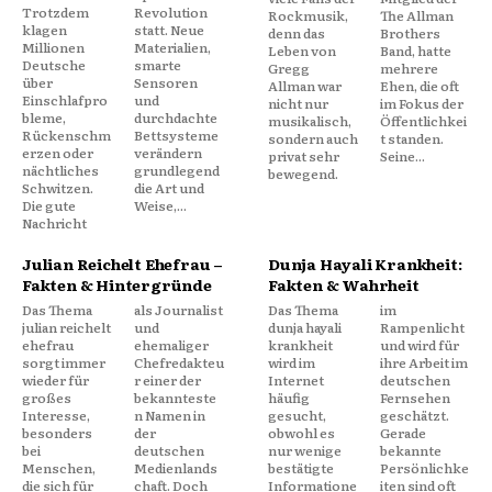
Trotzdem
Revolution
Rockmusik,
The Allman
klagen
statt. Neue
denn das
Brothers
Millionen
Materialien,
Leben von
Band, hatte
Deutsche
smarte
Gregg
mehrere
über
Sensoren
Allman war
Ehen, die oft
Einschlafpro
und
nicht nur
im Fokus der
bleme,
durchdachte
musikalisch,
Öffentlichkei
Rückenschm
Bettsysteme
sondern auch
t standen.
erzen oder
verändern
privat sehr
Seine...
nächtliches
grundlegend
bewegend.
Schwitzen.
die Art und
Die gute
Weise,...
Nachricht
Julian Reichelt Ehefrau –
Dunja Hayali Krankheit:
Fakten & Hintergründe
Fakten & Wahrheit
Das Thema
als Journalist
Das Thema
im
julian reichelt
und
dunja hayali
Rampenlicht
ehefrau
ehemaliger
krankheit
und wird für
sorgt immer
Chefredakteu
wird im
ihre Arbeit im
wieder für
r einer der
Internet
deutschen
großes
bekannteste
häufig
Fernsehen
Interesse,
n Namen in
gesucht,
geschätzt.
besonders
der
obwohl es
Gerade
bei
deutschen
nur wenige
bekannte
Menschen,
Medienlands
bestätigte
Persönlichke
die sich für
chaft. Doch
Informatione
iten sind oft