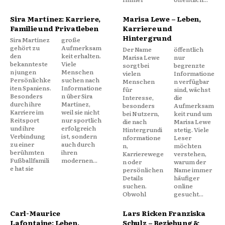
Sira Martínez: Karriere,
Marisa Lewe – Leben,
Familie und Privatleben
Karriere und
Hintergrund
Sira Martínez
große
gehört zu
Aufmerksam
Der Name
öffentlich
den
keit erhalten.
Marisa Lewe
nur
bekannteste
Viele
sorgt bei
begrenzte
n jungen
Menschen
vielen
Informatione
Persönlichke
suchen nach
Menschen
n verfügbar
iten Spaniens.
Informatione
für
sind, wächst
Besonders
n über Sira
Interesse,
die
durch ihre
Martínez,
besonders
Aufmerksam
Karriere im
weil sie nicht
bei Nutzern,
keit rund um
Reitsport
nur sportlich
die nach
Marisa Lewe
und ihre
erfolgreich
Hintergrundi
stetig. Viele
Verbindung
ist, sondern
nformatione
Leser
zu einer
auch durch
n,
möchten
berühmten
ihren
Karrierewege
verstehen,
Fußballfamili
modernen...
n oder
warum der
e hat sie
persönlichen
Name immer
Details
häufiger
suchen.
online
Obwohl
gesucht...
Carl-Maurice
Lars Ricken Franziska
Lafontaine: Leben,
Schulz – Beziehung &