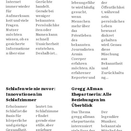
Internet
Gerüchte
lebensgefähr
der
immer wieder
handelt.
te wird häufig
Öffentlichkei
für
Gerade bei
gesucht,
t, während
Aufmerksam
weniger
wenn
sein
keit und viele
bekannten
Menschen
persönliches
Fragen.
Persönlichke
mehr über
Leben
Nutzer
iten oder
das
bewusst
möchten
Namen kann
Privatleben
diskret
wissen, ob es
schnell
des
gehalten
gesicherte
Unsicherheit
bekannten
wird. Genau
Informatione
entstehen.
Journalisten
diese
n über eine
Deshalb ist...
Armin
Mischung
Coerper
aus
erfahren
Bekanntheit
möchten. Als
und
erfahrener
Zurückhaltu
Reporter und
ng...
Schlafen wie nie zuvor:
Gregg Allman
Innovationen im
Ehepartnerin: Alle
Schlafzimmer
Beziehungen im
Überblick
Erholsamer
lautet: Im
Schlaf ist die
Schlafzimme
Das Thema
Der
Basis für
r findet
gregg allman
legendäre
körperliche
gerade eine
ehepartnerin
Musiker,
und geistige
stille, aber
interessiert
bekannt als
Gesundheit.
spürbare
viele Fans der
Mitglied der