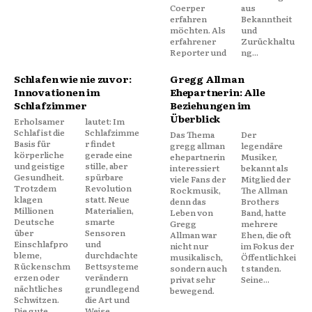
Coerper
aus
erfahren
Bekanntheit
möchten. Als
und
erfahrener
Zurückhaltu
Reporter und
ng...
Schlafen wie nie zuvor:
Gregg Allman
Innovationen im
Ehepartnerin: Alle
Schlafzimmer
Beziehungen im
Überblick
Erholsamer
lautet: Im
Schlaf ist die
Schlafzimme
Das Thema
Der
Basis für
r findet
gregg allman
legendäre
körperliche
gerade eine
ehepartnerin
Musiker,
und geistige
stille, aber
interessiert
bekannt als
Gesundheit.
spürbare
viele Fans der
Mitglied der
Trotzdem
Revolution
Rockmusik,
The Allman
klagen
statt. Neue
denn das
Brothers
Millionen
Materialien,
Leben von
Band, hatte
Deutsche
smarte
Gregg
mehrere
über
Sensoren
Allman war
Ehen, die oft
Einschlafpro
und
nicht nur
im Fokus der
bleme,
durchdachte
musikalisch,
Öffentlichkei
Rückenschm
Bettsysteme
sondern auch
t standen.
erzen oder
verändern
privat sehr
Seine...
nächtliches
grundlegend
bewegend.
Schwitzen.
die Art und
Die gute
Weise,...