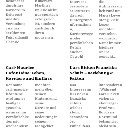
Besonders
n über Sira
Interesse,
die
durch ihre
Martínez,
besonders
Aufmerksam
Karriere im
weil sie nicht
bei Nutzern,
keit rund um
Reitsport
nur sportlich
die nach
Marisa Lewe
und ihre
erfolgreich
Hintergrundi
stetig. Viele
Verbindung
ist, sondern
nformatione
Leser
zu einer
auch durch
n,
möchten
berühmten
ihren
Karrierewege
verstehen,
Fußballfamili
modernen...
n oder
warum der
e hat sie
persönlichen
Name immer
Details
häufiger
suchen.
online
Obwohl
gesucht...
Carl-Maurice
Lars Ricken Franziska
Lafontaine: Leben,
Schulz – Beziehung &
Karriere und Einfluss
Fakten
Der Name
möchten
Das
interessieren
carl-maurice
mehr über
Interesse an
. Während
lafontaine
seinen
lars ricken
Lars Ricken
wird immer
Hintergrund,
franziska
vielen als
häufiger
seine
schulz
ehemaliger
gesucht,
Karriere und
wächst
Profi von
wenn es um
seine
stetig,
Borussia
Persönlichke
Bedeutung in
besonders
Dortmund
iten mit
seinem
bei
bekannt ist,
wachsendem
Fachgebiet
Fußballfans
bleibt sein