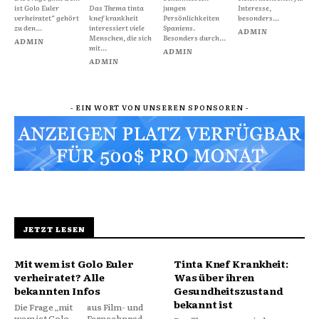
ist Golo Euler
Das Thema tinta
jungen
Interesse,
verheiratet“ gehört
knef krankheit
Persönlichkeiten
besonders...
zu den...
interessiert viele
Spaniens.
ADMIN
Menschen, die sich
Besonders durch...
ADMIN
mit...
ADMIN
ADMIN
- EIN WORT VON UNSEREN SPONSOREN -
JETZT LESEN
Mit wem ist Golo Euler
Tinta Knef Krankheit:
verheiratet? Alle
Was über ihren
bekannten Infos
Gesundheitszustand
bekannt ist
Die Frage „mit
aus Film- und
wem ist Golo
Fernsehprod