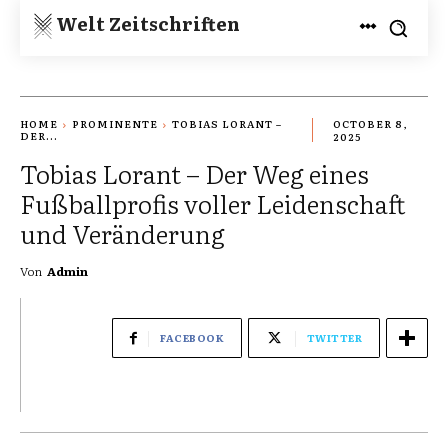
Welt Zeitschriften
HOME
PROMINENTE
TOBIAS LORANT –
OCTOBER 8,
DER...
2025
Tobias Lorant – Der Weg eines
Fußballprofis voller Leidenschaft
und Veränderung
Von
Admin
FACEBOOK
TWITTER