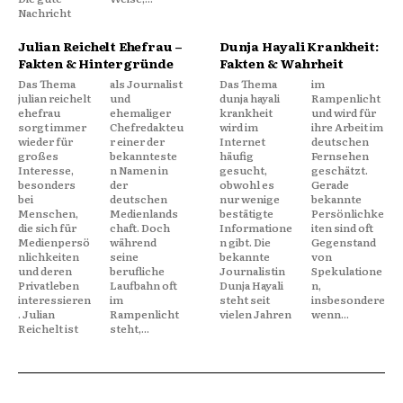
Nachricht
Julian Reichelt Ehefrau –
Dunja Hayali Krankheit:
Fakten & Hintergründe
Fakten & Wahrheit
Das Thema
als Journalist
Das Thema
im
julian reichelt
und
dunja hayali
Rampenlicht
ehefrau
ehemaliger
krankheit
und wird für
sorgt immer
Chefredakteu
wird im
ihre Arbeit im
wieder für
r einer der
Internet
deutschen
großes
bekannteste
häufig
Fernsehen
Interesse,
n Namen in
gesucht,
geschätzt.
besonders
der
obwohl es
Gerade
bei
deutschen
nur wenige
bekannte
Menschen,
Medienlands
bestätigte
Persönlichke
die sich für
chaft. Doch
Informatione
iten sind oft
Medienpersö
während
n gibt. Die
Gegenstand
nlichkeiten
seine
bekannte
von
und deren
berufliche
Journalistin
Spekulatione
Privatleben
Laufbahn oft
Dunja Hayali
n,
interessieren
im
steht seit
insbesondere
. Julian
Rampenlicht
vielen Jahren
wenn...
Reichelt ist
steht,...