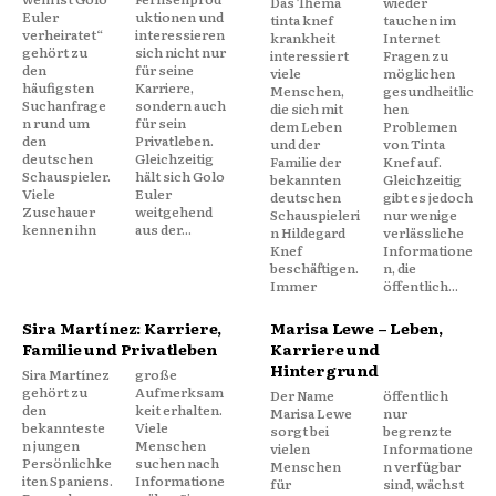
Das Thema
wieder
Euler
uktionen und
tinta knef
tauchen im
verheiratet“
interessieren
krankheit
Internet
gehört zu
sich nicht nur
interessiert
Fragen zu
den
für seine
viele
möglichen
häufigsten
Karriere,
Menschen,
gesundheitlic
Suchanfrage
sondern auch
die sich mit
hen
n rund um
für sein
dem Leben
Problemen
den
Privatleben.
und der
von Tinta
deutschen
Gleichzeitig
Familie der
Knef auf.
Schauspieler.
hält sich Golo
bekannten
Gleichzeitig
Viele
Euler
deutschen
gibt es jedoch
Zuschauer
weitgehend
Schauspieleri
nur wenige
kennen ihn
aus der...
n Hildegard
verlässliche
Knef
Informatione
beschäftigen.
n, die
Immer
öffentlich...
Sira Martínez: Karriere,
Marisa Lewe – Leben,
Familie und Privatleben
Karriere und
Hintergrund
Sira Martínez
große
gehört zu
Aufmerksam
Der Name
öffentlich
den
keit erhalten.
Marisa Lewe
nur
bekannteste
Viele
sorgt bei
begrenzte
n jungen
Menschen
vielen
Informatione
Persönlichke
suchen nach
Menschen
n verfügbar
iten Spaniens.
Informatione
für
sind, wächst