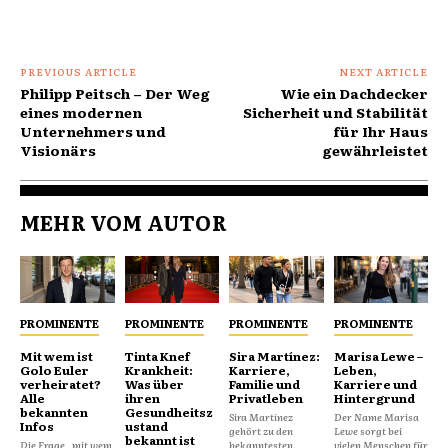
PREVIOUS ARTICLE
NEXT ARTICLE
Philipp Peitsch – Der Weg
Wie ein Dachdecker
eines modernen
Sicherheit und Stabilität
Unternehmers und
für Ihr Haus
Visionärs
gewährleistet
MEHR VOM AUTOR
PROMINENTE
PROMINENTE
PROMINENTE
PROMINENTE
Mit wem ist
Tinta Knef
Sira Martínez:
Marisa Lewe –
Golo Euler
Krankheit:
Karriere,
Leben,
verheiratet?
Was über
Familie und
Karriere und
Alle
ihren
Privatleben
Hintergrund
bekannten
Gesundheitsz
Sira Martínez
Der Name Marisa
Infos
ustand
gehört zu den
Lewe sorgt bei
bekannt ist
Die Frage „mit wem
bekanntesten
vielen Menschen für