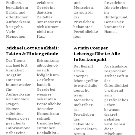
Einfluss,
erfahren.
und
Privatleben
beruflichem
Gerade im
Menschen,
für viele eher
Erfolg und
digitalen
die sich für
im
öffentlicher
Zeitalter
das
Hintergrund.
Aufmerksam
interessieren
Privatleben
Genau hier
keit geht.
sich Nutzer
bekannter
kommt der
Viele
nicht nur
Persönlichke
Name...
Menschen
für...
iten
Michael Lott Krankheit:
Armin Coerper
Fakten & Hintergründe
Lebensgefährte: Alle
Infos kompakt
Das Thema
Erkrankung
michael lott
gibt oder ob
Der Begriff
Auslandskor
krankheit
es sich
armin
respondent
sorgt im
lediglich um
coerper
steht er oft in
Internet
Gerüchte
lebensgefähr
der
immer wieder
handelt.
te wird häufig
Öffentlichkei
für
Gerade bei
gesucht,
t, während
Aufmerksam
weniger
wenn
sein
keit und viele
bekannten
Menschen
persönliches
Fragen.
Persönlichke
mehr über
Leben
Nutzer
iten oder
das
bewusst
möchten
Namen kann
Privatleben
diskret
wissen, ob es
schnell
des
gehalten
gesicherte
Unsicherheit
bekannten
wird. Genau
Informatione
entstehen.
Journalisten
diese
n über eine
Deshalb ist...
Armin
Mischung