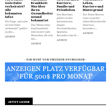
Golo Euler
Krankheit:
Karriere,
Leben,
verheiratet?
Was über
Familie und
Karriere und
Alle
ihren
Privatleben
Hintergrund
bekannten
Gesundheitsz
Sira Martínez
Der Name Marisa
Infos
ustand
gehört zu den
Lewe sorgt bei
bekannt ist
Die Frage „mit wem
bekanntesten
vielen Menschen für
ist Golo Euler
Das Thema tinta
jungen
Interesse,
verheiratet“ gehört
knef krankheit
Persönlichkeiten
besonders...
zu den...
interessiert viele
Spaniens.
ADMIN
Menschen, die sich
Besonders durch...
ADMIN
mit...
ADMIN
ADMIN
- EIN WORT VON UNSEREN SPONSOREN -
JETZT LESEN