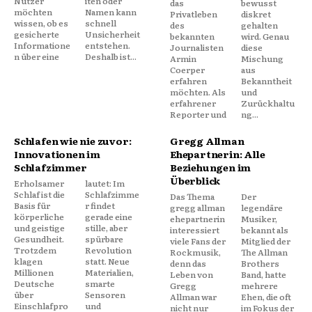
Nutzer
iten oder
das
bewusst
möchten
Namen kann
Privatleben
diskret
wissen, ob es
schnell
des
gehalten
gesicherte
Unsicherheit
bekannten
wird. Genau
Informatione
entstehen.
Journalisten
diese
n über eine
Deshalb ist...
Armin
Mischung
Coerper
aus
erfahren
Bekanntheit
möchten. Als
und
erfahrener
Zurückhaltu
Reporter und
ng...
Schlafen wie nie zuvor:
Gregg Allman
Innovationen im
Ehepartnerin: Alle
Schlafzimmer
Beziehungen im
Überblick
Erholsamer
lautet: Im
Schlaf ist die
Schlafzimme
Das Thema
Der
Basis für
r findet
gregg allman
legendäre
körperliche
gerade eine
ehepartnerin
Musiker,
und geistige
stille, aber
interessiert
bekannt als
Gesundheit.
spürbare
viele Fans der
Mitglied der
Trotzdem
Revolution
Rockmusik,
The Allman
klagen
statt. Neue
denn das
Brothers
Millionen
Materialien,
Leben von
Band, hatte
Deutsche
smarte
Gregg
mehrere
über
Sensoren
Allman war
Ehen, die oft
Einschlafpro
und
nicht nur
im Fokus der