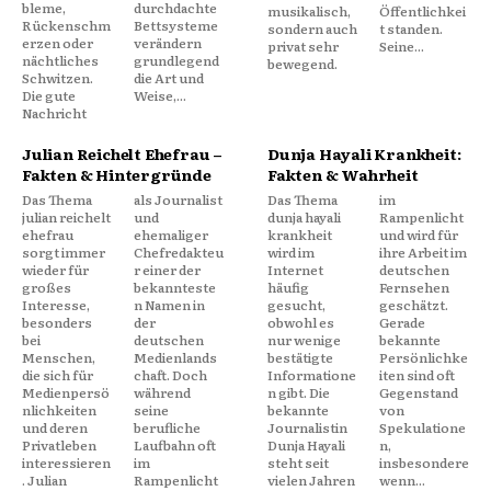
bleme,
durchdachte
musikalisch,
Öffentlichkei
Rückenschm
Bettsysteme
sondern auch
t standen.
erzen oder
verändern
privat sehr
Seine...
nächtliches
grundlegend
bewegend.
Schwitzen.
die Art und
Die gute
Weise,...
Nachricht
Julian Reichelt Ehefrau –
Dunja Hayali Krankheit:
Fakten & Hintergründe
Fakten & Wahrheit
Das Thema
als Journalist
Das Thema
im
julian reichelt
und
dunja hayali
Rampenlicht
ehefrau
ehemaliger
krankheit
und wird für
sorgt immer
Chefredakteu
wird im
ihre Arbeit im
wieder für
r einer der
Internet
deutschen
großes
bekannteste
häufig
Fernsehen
Interesse,
n Namen in
gesucht,
geschätzt.
besonders
der
obwohl es
Gerade
bei
deutschen
nur wenige
bekannte
Menschen,
Medienlands
bestätigte
Persönlichke
die sich für
chaft. Doch
Informatione
iten sind oft
Medienpersö
während
n gibt. Die
Gegenstand
nlichkeiten
seine
bekannte
von
und deren
berufliche
Journalistin
Spekulatione
Privatleben
Laufbahn oft
Dunja Hayali
n,
interessieren
im
steht seit
insbesondere
. Julian
Rampenlicht
vielen Jahren
wenn...