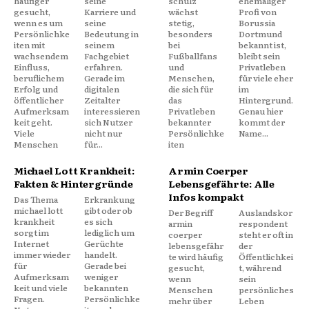
häufiger
seine
schulz
ehemaliger
gesucht,
Karriere und
wächst
Profi von
wenn es um
seine
stetig,
Borussia
Persönlichke
Bedeutung in
besonders
Dortmund
iten mit
seinem
bei
bekannt ist,
wachsendem
Fachgebiet
Fußballfans
bleibt sein
Einfluss,
erfahren.
und
Privatleben
beruflichem
Gerade im
Menschen,
für viele eher
Erfolg und
digitalen
die sich für
im
öffentlicher
Zeitalter
das
Hintergrund.
Aufmerksam
interessieren
Privatleben
Genau hier
keit geht.
sich Nutzer
bekannter
kommt der
Viele
nicht nur
Persönlichke
Name...
Menschen
für...
iten
Michael Lott Krankheit:
Armin Coerper
Fakten & Hintergründe
Lebensgefährte: Alle
Infos kompakt
Das Thema
Erkrankung
michael lott
gibt oder ob
Der Begriff
Auslandskor
krankheit
es sich
armin
respondent
sorgt im
lediglich um
coerper
steht er oft in
Internet
Gerüchte
lebensgefähr
der
immer wieder
handelt.
te wird häufig
Öffentlichkei
für
Gerade bei
gesucht,
t, während
Aufmerksam
weniger
wenn
sein
keit und viele
bekannten
Menschen
persönliches
Fragen.
Persönlichke
mehr über
Leben