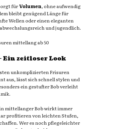
sorgt für
Volumen
, ohne aufwendig
dem bleibt genügend Länge für
nfte Wellen oder einen eleganten
k abwechslungsreich und jugendlich.
– Ein zeitloser Look
esten unkomplizierten Frisuren
ant aus, lässt sich schnell stylen und
esonders ein gestufter Bob verleiht
amik.
 ein mittellanger Bob wirkt immer
ar profitieren von leichten Stufen,
chaffen. Wer es noch pflegeleichter