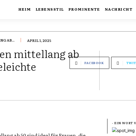
HEIM
LEBENSSTIL
PROMINENTE
NACHRICHT
G AB...
APRIL 1, 2025
en mittellang ab
eleichte
FACEBOOK
TWIT
- EIN WORT
lang ab 50 sind ideal für Frauen, die