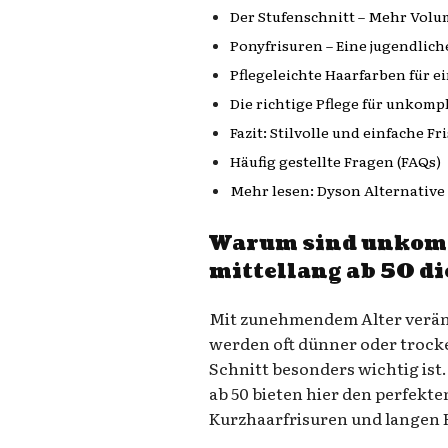
Der Stufenschnitt – Mehr Vo
Ponyfrisuren – Eine jugendlich
Pflegeleichte Haarfarben für e
Die richtige Pflege für unkompl
Fazit: Stilvolle und einfache Fr
Häufig gestellte Fragen (FAQs)
Mehr lesen: Dyson Alternative
Warum sind unkomp
mittellang ab 50 di
Mit zunehmendem Alter veränd
werden oft dünner oder trocke
Schnitt besonders wichtig ist
ab 50 bieten hier den perfekt
Kurzhaarfrisuren und langen 