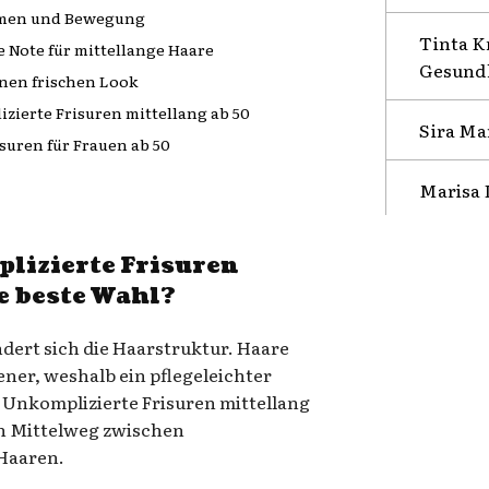
lumen und Bewegung
Tinta K
e Note für mittellange Haare
Gesundh
inen frischen Look
izierte Frisuren mittellang ab 50
Sira Ma
isuren für Frauen ab 50
Marisa 
lizierte Frisuren
e beste Wahl?
ert sich die Haarstruktur. Haare
ner, weshalb ein pflegeleichter
. Unkomplizierte Frisuren mittellang
en Mittelweg zwischen
Haaren.