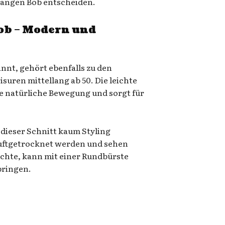
nlangen Bob entscheiden.
Bob – Modern und
nnt, gehört ebenfalls zu den
suren mittellang ab 50. Die leichte
e natürliche Bewegung und sorgt für
s dieser Schnitt kaum Styling
luftgetrocknet werden und sehen
chte, kann mit einer Rundbürste
bringen.