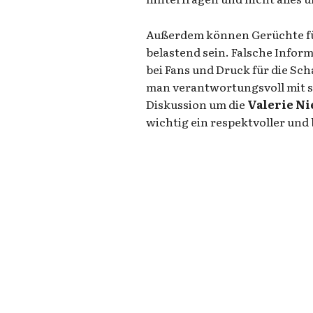
Außerdem können Gerüchte für
belastend sein. Falsche Info
bei Fans und Druck für die Sch
man verantwortungsvoll mit 
Diskussion um die
Valerie N
wichtig ein respektvoller un