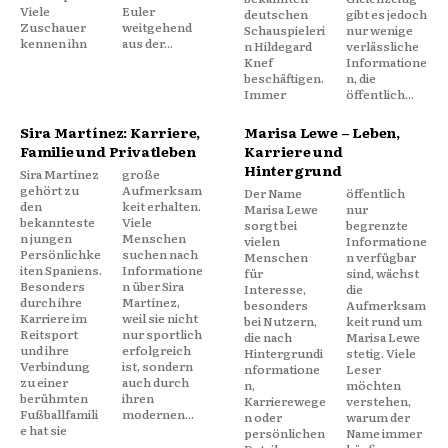
Viele
Euler
deutschen
gibt es jedoch
Zuschauer
weitgehend
Schauspieleri
nur wenige
kennen ihn
aus der...
n Hildegard
verlässliche
Knef
Informatione
beschäftigen.
n, die
Immer
öffentlich...
Sira Martínez: Karriere,
Marisa Lewe – Leben,
Familie und Privatleben
Karriere und
Hintergrund
Sira Martínez
große
gehört zu
Aufmerksam
Der Name
öffentlich
den
keit erhalten.
Marisa Lewe
nur
bekannteste
Viele
sorgt bei
begrenzte
n jungen
Menschen
vielen
Informatione
Persönlichke
suchen nach
Menschen
n verfügbar
iten Spaniens.
Informatione
für
sind, wächst
Besonders
n über Sira
Interesse,
die
durch ihre
Martínez,
besonders
Aufmerksam
Karriere im
weil sie nicht
bei Nutzern,
keit rund um
Reitsport
nur sportlich
die nach
Marisa Lewe
und ihre
erfolgreich
Hintergrundi
stetig. Viele
Verbindung
ist, sondern
nformatione
Leser
zu einer
auch durch
n,
möchten
berühmten
ihren
Karrierewege
verstehen,
Fußballfamili
modernen...
n oder
warum der
e hat sie
persönlichen
Name immer