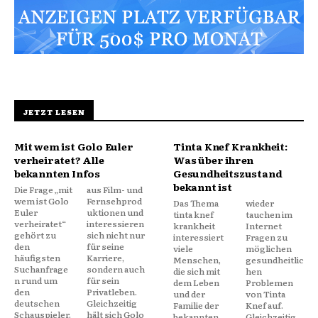
JETZT LESEN
Mit wem ist Golo Euler
Tinta Knef Krankheit:
verheiratet? Alle
Was über ihren
bekannten Infos
Gesundheitszustand
bekannt ist
Die Frage „mit
aus Film- und
wem ist Golo
Fernsehprod
Das Thema
wieder
Euler
uktionen und
tinta knef
tauchen im
verheiratet“
interessieren
krankheit
Internet
gehört zu
sich nicht nur
interessiert
Fragen zu
den
für seine
viele
möglichen
häufigsten
Karriere,
Menschen,
gesundheitlic
Suchanfrage
sondern auch
die sich mit
hen
n rund um
für sein
dem Leben
Problemen
den
Privatleben.
und der
von Tinta
deutschen
Gleichzeitig
Familie der
Knef auf.
Schauspieler.
hält sich Golo
bekannten
Gleichzeitig