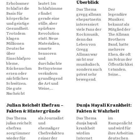
Überblick
Erholsamer
lautet: Im
Schlaf ist die
Schlafzimme
Das Thema
Der
Basis für
r findet
gregg allman
legendäre
körperliche
gerade eine
ehepartnerin
Musiker,
und geistige
stille, aber
interessiert
bekannt als
Gesundheit.
spürbare
viele Fans der
Mitglied der
Trotzdem
Revolution
Rockmusik,
The Allman
klagen
statt. Neue
denn das
Brothers
Millionen
Materialien,
Leben von
Band, hatte
Deutsche
smarte
Gregg
mehrere
über
Sensoren
Allman war
Ehen, die oft
Einschlafpro
und
nicht nur
im Fokus der
bleme,
durchdachte
musikalisch,
Öffentlichkei
Rückenschm
Bettsysteme
sondern auch
t standen.
erzen oder
verändern
privat sehr
Seine...
nächtliches
grundlegend
bewegend.
Schwitzen.
die Art und
Die gute
Weise,...
Nachricht
Julian Reichelt Ehefrau –
Dunja Hayali Krankheit:
Fakten & Hintergründe
Fakten & Wahrheit
Das Thema
als Journalist
Das Thema
im
julian reichelt
und
dunja hayali
Rampenlicht
ehefrau
ehemaliger
krankheit
und wird für
sorgt immer
Chefredakteu
wird im
ihre Arbeit im
wieder für
r einer der
Internet
deutschen