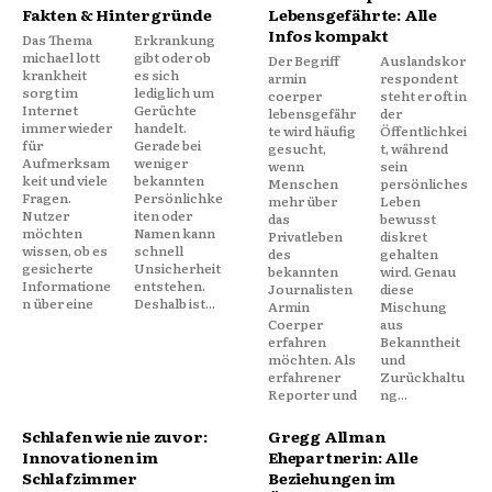
Fakten & Hintergründe
Lebensgefährte: Alle
Infos kompakt
Das Thema
Erkrankung
michael lott
gibt oder ob
Der Begriff
Auslandskor
krankheit
es sich
armin
respondent
sorgt im
lediglich um
coerper
steht er oft in
Internet
Gerüchte
lebensgefähr
der
immer wieder
handelt.
te wird häufig
Öffentlichkei
für
Gerade bei
gesucht,
t, während
Aufmerksam
weniger
wenn
sein
keit und viele
bekannten
Menschen
persönliches
Fragen.
Persönlichke
mehr über
Leben
Nutzer
iten oder
das
bewusst
möchten
Namen kann
Privatleben
diskret
wissen, ob es
schnell
des
gehalten
gesicherte
Unsicherheit
bekannten
wird. Genau
Informatione
entstehen.
Journalisten
diese
n über eine
Deshalb ist...
Armin
Mischung
Coerper
aus
erfahren
Bekanntheit
möchten. Als
und
erfahrener
Zurückhaltu
Reporter und
ng...
Schlafen wie nie zuvor:
Gregg Allman
Innovationen im
Ehepartnerin: Alle
Schlafzimmer
Beziehungen im