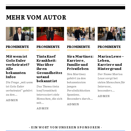
MEHR VOM AUTOR
PROMINENTE
PROMINENTE
PROMINENTE
PROMINENTE
Mit wem ist
Tinta Knef
Sira Martínez:
Marisa Lewe –
Golo Euler
Krankheit:
Karriere,
Leben,
verheiratet?
Was über
Familie und
Karriere und
Alle
ihren
Privatleben
Hintergrund
bekannten
Gesundheitsz
Sira Martínez
Der Name Marisa
Infos
ustand
gehört zu den
Lewe sorgt bei
bekannt ist
Die Frage „mit wem
bekanntesten
vielen Menschen für
ist Golo Euler
Das Thema tinta
jungen
Interesse,
verheiratet“ gehört
knef krankheit
Persönlichkeiten
besonders...
zu den...
interessiert viele
Spaniens.
ADMIN
Menschen, die sich
Besonders durch...
ADMIN
mit...
ADMIN
ADMIN
- EIN WORT VON UNSEREN SPONSOREN -