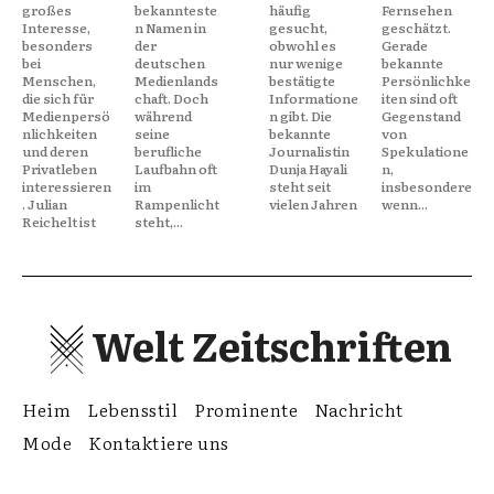
großes
bekannteste
häufig
Fernsehen
Interesse,
n Namen in
gesucht,
geschätzt.
besonders
der
obwohl es
Gerade
bei
deutschen
nur wenige
bekannte
Menschen,
Medienlands
bestätigte
Persönlichke
die sich für
chaft. Doch
Informatione
iten sind oft
Medienpersö
während
n gibt. Die
Gegenstand
nlichkeiten
seine
bekannte
von
und deren
berufliche
Journalistin
Spekulatione
Privatleben
Laufbahn oft
Dunja Hayali
n,
interessieren
im
steht seit
insbesondere
. Julian
Rampenlicht
vielen Jahren
wenn...
Reichelt ist
steht,...
Welt Zeitschriften
Heim
Lebensstil
Prominente
Nachricht
Mode
Kontaktiere uns