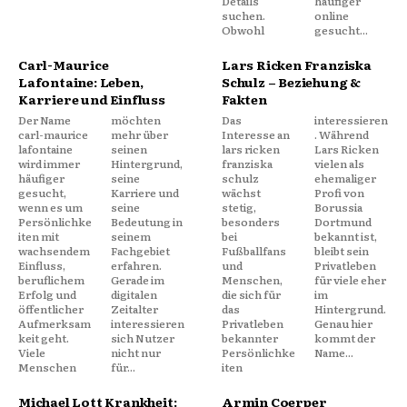
Details
häufiger
suchen.
online
Obwohl
gesucht...
Carl-Maurice
Lars Ricken Franziska
Lafontaine: Leben,
Schulz – Beziehung &
Karriere und Einfluss
Fakten
Der Name
möchten
Das
interessieren
carl-maurice
mehr über
Interesse an
. Während
lafontaine
seinen
lars ricken
Lars Ricken
wird immer
Hintergrund,
franziska
vielen als
häufiger
seine
schulz
ehemaliger
gesucht,
Karriere und
wächst
Profi von
wenn es um
seine
stetig,
Borussia
Persönlichke
Bedeutung in
besonders
Dortmund
iten mit
seinem
bei
bekannt ist,
wachsendem
Fachgebiet
Fußballfans
bleibt sein
Einfluss,
erfahren.
und
Privatleben
beruflichem
Gerade im
Menschen,
für viele eher
Erfolg und
digitalen
die sich für
im
öffentlicher
Zeitalter
das
Hintergrund.
Aufmerksam
interessieren
Privatleben
Genau hier
keit geht.
sich Nutzer
bekannter
kommt der
Viele
nicht nur
Persönlichke
Name...
Menschen
für...
iten
Michael Lott Krankheit:
Armin Coerper