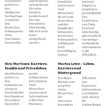
verheiratet“
interessieren
krankheit
Internet
gehört zu
sich nicht nur
interessiert
Fragen zu
den
für seine
viele
möglichen
häufigsten
Karriere,
Menschen,
gesundheitlic
Suchanfrage
sondern auch
die sich mit
hen
n rund um
für sein
dem Leben
Problemen
den
Privatleben.
und der
von Tinta
deutschen
Gleichzeitig
Familie der
Knef auf.
Schauspieler.
hält sich Golo
bekannten
Gleichzeitig
Viele
Euler
deutschen
gibt es jedoch
Zuschauer
weitgehend
Schauspieleri
nur wenige
kennen ihn
aus der...
n Hildegard
verlässliche
Knef
Informatione
beschäftigen.
n, die
Immer
öffentlich...
Sira Martínez: Karriere,
Marisa Lewe – Leben,
Familie und Privatleben
Karriere und
Hintergrund
Sira Martínez
große
gehört zu
Aufmerksam
Der Name
öffentlich
den
keit erhalten.
Marisa Lewe
nur
bekannteste
Viele
sorgt bei
begrenzte
n jungen
Menschen
vielen
Informatione
Persönlichke
suchen nach
Menschen
n verfügbar
iten Spaniens.
Informatione
für
sind, wächst
Besonders
n über Sira
Interesse,
die
durch ihre
Martínez,
besonders
Aufmerksam