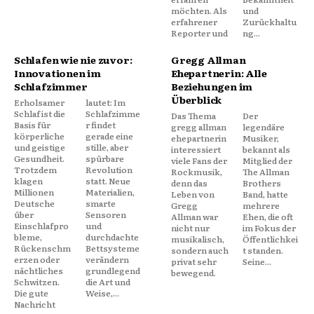
möchten. Als
und
erfahrener
Zurückhaltu
Reporter und
ng...
Schlafen wie nie zuvor:
Gregg Allman
Innovationen im
Ehepartnerin: Alle
Schlafzimmer
Beziehungen im
Überblick
Erholsamer
lautet: Im
Schlaf ist die
Schlafzimme
Das Thema
Der
Basis für
r findet
gregg allman
legendäre
körperliche
gerade eine
ehepartnerin
Musiker,
und geistige
stille, aber
interessiert
bekannt als
Gesundheit.
spürbare
viele Fans der
Mitglied der
Trotzdem
Revolution
Rockmusik,
The Allman
klagen
statt. Neue
denn das
Brothers
Millionen
Materialien,
Leben von
Band, hatte
Deutsche
smarte
Gregg
mehrere
über
Sensoren
Allman war
Ehen, die oft
Einschlafpro
und
nicht nur
im Fokus der
bleme,
durchdachte
musikalisch,
Öffentlichkei
Rückenschm
Bettsysteme
sondern auch
t standen.
erzen oder
verändern
privat sehr
Seine...
nächtliches
grundlegend
bewegend.
Schwitzen.
die Art und
Die gute
Weise,...
Nachricht