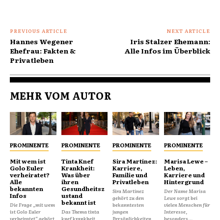
PREVIOUS ARTICLE
NEXT ARTICLE
Hannes Wegener
Iris Stalzer Ehemann:
Ehefrau: Fakten &
Alle Infos im Überblick
Privatleben
MEHR VOM AUTOR
PROMINENTE
PROMINENTE
PROMINENTE
PROMINENTE
Mit wem ist
Tinta Knef
Sira Martínez:
Marisa Lewe –
Golo Euler
Krankheit:
Karriere,
Leben,
verheiratet?
Was über
Familie und
Karriere und
Alle
ihren
Privatleben
Hintergrund
bekannten
Gesundheitsz
Sira Martínez
Der Name Marisa
Infos
ustand
gehört zu den
Lewe sorgt bei
bekannt ist
Die Frage „mit wem
bekanntesten
vielen Menschen für
ist Golo Euler
Das Thema tinta
jungen
Interesse,
verheiratet“ gehört
knef krankheit
Persönlichkeiten
besonders...