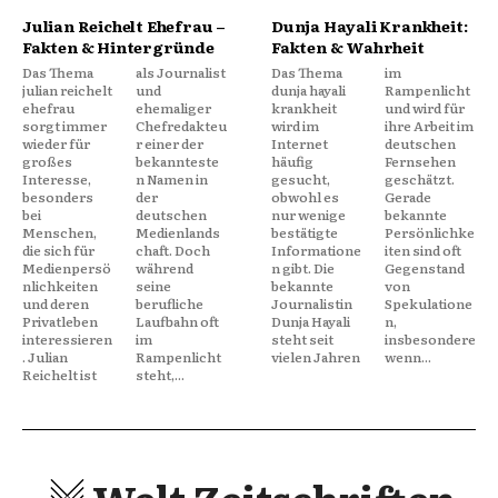
Julian Reichelt Ehefrau –
Dunja Hayali Krankheit:
Fakten & Hintergründe
Fakten & Wahrheit
Das Thema
als Journalist
Das Thema
im
julian reichelt
und
dunja hayali
Rampenlicht
ehefrau
ehemaliger
krankheit
und wird für
sorgt immer
Chefredakteu
wird im
ihre Arbeit im
wieder für
r einer der
Internet
deutschen
großes
bekannteste
häufig
Fernsehen
Interesse,
n Namen in
gesucht,
geschätzt.
besonders
der
obwohl es
Gerade
bei
deutschen
nur wenige
bekannte
Menschen,
Medienlands
bestätigte
Persönlichke
die sich für
chaft. Doch
Informatione
iten sind oft
Medienpersö
während
n gibt. Die
Gegenstand
nlichkeiten
seine
bekannte
von
und deren
berufliche
Journalistin
Spekulatione
Privatleben
Laufbahn oft
Dunja Hayali
n,
interessieren
im
steht seit
insbesondere
. Julian
Rampenlicht
vielen Jahren
wenn...
Reichelt ist
steht,...