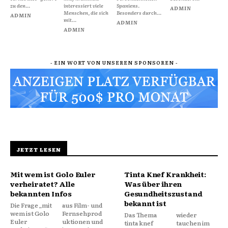
zu den...
interessiert viele
Spaniens.
ADMIN
Menschen, die sich
Besonders durch...
ADMIN
mit...
ADMIN
ADMIN
- EIN WORT VON UNSEREN SPONSOREN -
JETZT LESEN
Mit wem ist Golo Euler
Tinta Knef Krankheit:
verheiratet? Alle
Was über ihren
bekannten Infos
Gesundheitszustand
bekannt ist
Die Frage „mit
aus Film- und
wem ist Golo
Fernsehprod
Das Thema
wieder
Euler
uktionen und
tinta knef
tauchen im