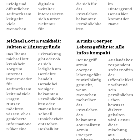
Erfolg und
digitalen
die sich für
im
öffentlicher
Zeitalter
das
Hintergrund.
Aufmerksam
interessieren
Privatleben
Genau hier
keit geht.
sich Nutzer
bekannter
kommt der
Viele
nicht nur
Persönlichke
Name...
Menschen
für...
iten
Michael Lott Krankheit:
Armin Coerper
Fakten & Hintergründe
Lebensgefährte: Alle
Infos kompakt
Das Thema
Erkrankung
michael lott
gibt oder ob
Der Begriff
Auslandskor
krankheit
es sich
armin
respondent
sorgt im
lediglich um
coerper
steht er oft in
Internet
Gerüchte
lebensgefähr
der
immer wieder
handelt.
te wird häufig
Öffentlichkei
für
Gerade bei
gesucht,
t, während
Aufmerksam
weniger
wenn
sein
keit und viele
bekannten
Menschen
persönliches
Fragen.
Persönlichke
mehr über
Leben
Nutzer
iten oder
das
bewusst
möchten
Namen kann
Privatleben
diskret
wissen, ob es
schnell
des
gehalten
gesicherte
Unsicherheit
bekannten
wird. Genau
Informatione
entstehen.
Journalisten
diese
n über eine
Deshalb ist...
Armin
Mischung
Coerper
aus
erfahren
Bekanntheit