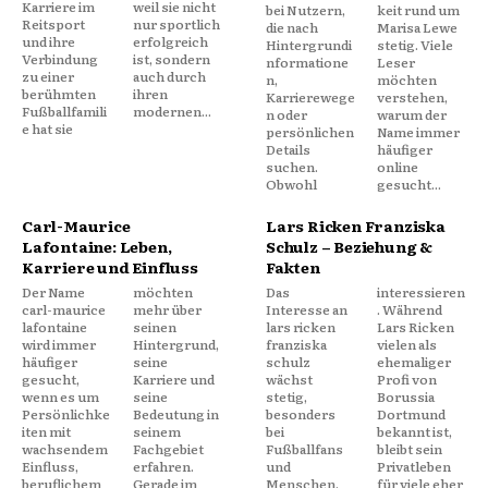
Karriere im
weil sie nicht
bei Nutzern,
keit rund um
Reitsport
nur sportlich
die nach
Marisa Lewe
und ihre
erfolgreich
Hintergrundi
stetig. Viele
Verbindung
ist, sondern
nformatione
Leser
zu einer
auch durch
n,
möchten
berühmten
ihren
Karrierewege
verstehen,
Fußballfamili
modernen...
n oder
warum der
e hat sie
persönlichen
Name immer
Details
häufiger
suchen.
online
Obwohl
gesucht...
Carl-Maurice
Lars Ricken Franziska
Lafontaine: Leben,
Schulz – Beziehung &
Karriere und Einfluss
Fakten
Der Name
möchten
Das
interessieren
carl-maurice
mehr über
Interesse an
. Während
lafontaine
seinen
lars ricken
Lars Ricken
wird immer
Hintergrund,
franziska
vielen als
häufiger
seine
schulz
ehemaliger
gesucht,
Karriere und
wächst
Profi von
wenn es um
seine
stetig,
Borussia
Persönlichke
Bedeutung in
besonders
Dortmund
iten mit
seinem
bei
bekannt ist,
wachsendem
Fachgebiet
Fußballfans
bleibt sein
Einfluss,
erfahren.
und
Privatleben
beruflichem
Gerade im
Menschen,
für viele eher