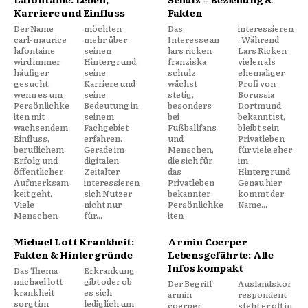
Karriere und Einfluss
Fakten
Der Name
möchten
Das
interessieren
carl-maurice
mehr über
Interesse an
. Während
lafontaine
seinen
lars ricken
Lars Ricken
wird immer
Hintergrund,
franziska
vielen als
häufiger
seine
schulz
ehemaliger
gesucht,
Karriere und
wächst
Profi von
wenn es um
seine
stetig,
Borussia
Persönlichke
Bedeutung in
besonders
Dortmund
iten mit
seinem
bei
bekannt ist,
wachsendem
Fachgebiet
Fußballfans
bleibt sein
Einfluss,
erfahren.
und
Privatleben
beruflichem
Gerade im
Menschen,
für viele eher
Erfolg und
digitalen
die sich für
im
öffentlicher
Zeitalter
das
Hintergrund.
Aufmerksam
interessieren
Privatleben
Genau hier
keit geht.
sich Nutzer
bekannter
kommt der
Viele
nicht nur
Persönlichke
Name...
Menschen
für...
iten
Michael Lott Krankheit:
Armin Coerper
Fakten & Hintergründe
Lebensgefährte: Alle
Infos kompakt
Das Thema
Erkrankung
michael lott
gibt oder ob
Der Begriff
Auslandskor
krankheit
es sich
armin
respondent
sorgt im
lediglich um
coerper
steht er oft in