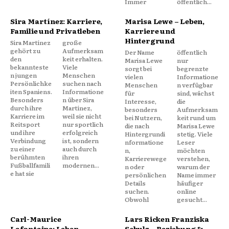
Immer
öffentlich...
Sira Martínez: Karriere,
Marisa Lewe – Leben,
Familie und Privatleben
Karriere und
Hintergrund
Sira Martínez
große
gehört zu
Aufmerksam
Der Name
öffentlich
den
keit erhalten.
Marisa Lewe
nur
bekannteste
Viele
sorgt bei
begrenzte
n jungen
Menschen
vielen
Informatione
Persönlichke
suchen nach
Menschen
n verfügbar
iten Spaniens.
Informatione
für
sind, wächst
Besonders
n über Sira
Interesse,
die
durch ihre
Martínez,
besonders
Aufmerksam
Karriere im
weil sie nicht
bei Nutzern,
keit rund um
Reitsport
nur sportlich
die nach
Marisa Lewe
und ihre
erfolgreich
Hintergrundi
stetig. Viele
Verbindung
ist, sondern
nformatione
Leser
zu einer
auch durch
n,
möchten
berühmten
ihren
Karrierewege
verstehen,
Fußballfamili
modernen...
n oder
warum der
e hat sie
persönlichen
Name immer
Details
häufiger
suchen.
online
Obwohl
gesucht...
Carl-Maurice
Lars Ricken Franziska
Lafontaine: Leben,
Schulz – Beziehung &